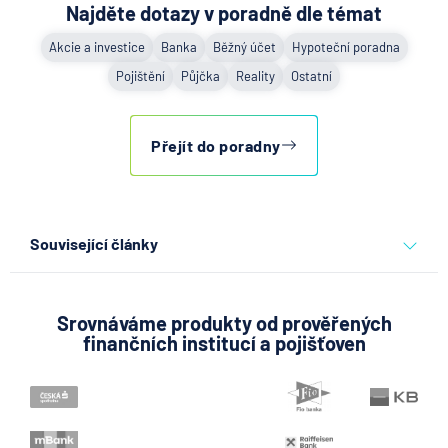
Najděte dotazy v poradně dle témat
Akcie a investice
Banka
Běžný účet
Hypoteční poradna
Pojištění
Půjčka
Reality
Ostatní
Přejít do poradny
Související články
Co se děje po nahlášení
podvodu v Air Bank
Srovnáváme produkty od prověřených
finančních institucí a pojišťoven
7.8.2026
Běžný účet
ČNB ponechala úroky,
klíčový je ale výhled inflace