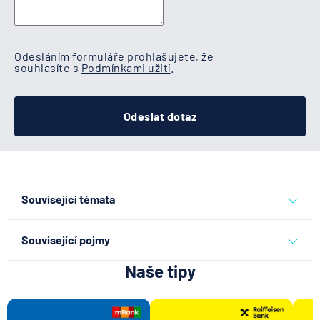
Odesláním formuláře prohlašujete, že
souhlasíte s
Podmínkami užití
.
Odeslat dotaz
Související témata
běžný účet
Související pojmy
Naše tipy
Kód banky
Transakce
Disponent