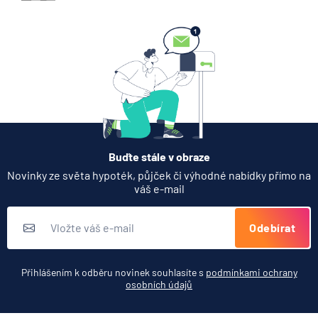
7.8.2026
Hypotéka
Partners Banka spouští
nákup a prodej bitcoinu
přímo v Partners App
6.8.2026
Daně
Buďte stále v obraze
Když rozhoduje stres: nové
Novinky ze světa hypoték, půjček či výhodné nabídky přímo na
triky bankovních podvodníků
váš e-mail
6.8.2026
Banka
Odebírat
Zobrazit všechny články
Přihlášením k odběru novinek souhlasíte s
podmínkami ochrany
osobních údajů