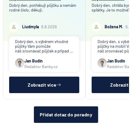
Dobrý den, potřebuji půjčku a nemám
Dobrý den, chtěla bych 
rodné číslo, děkuji.
splátky. Je to možné?
Liudmyla
6.8.2026
Božena M.
6.8
Dobrý den, s výběrem vhodné
Dobrý den, s výbě
půjčky Vám pomůže
půjčky na mobil V
náš srovnávač půjček a případ ...
náš srovnávač půjče
Jan Budín
Jan Budín
Redaktor Banky.cz
Redaktor Ban
Zobrazit více
Zobrazit 
Přidat dotaz do poradny