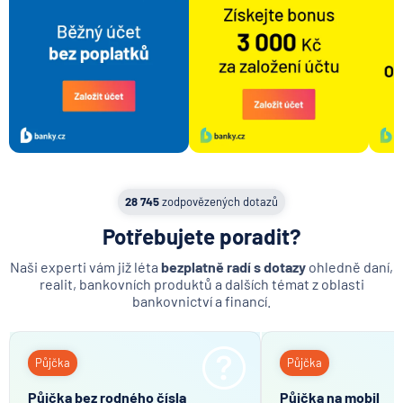
Kodex mobility klientů
Doklad totožnosti
Výpis z úvěrového účtu
Předschválená půjčka
Retailové bankovnictví
Apple pay
Google pay
28 745
zodpovězených dotazů
Plná moc
Potřebujete poradit?
Rodinný příslušník
Naši experti vám již léta
bezplatně radí s dotazy
ohledně daní,
realit, bankovních produktů a dalších témat z oblasti
bankovnictví a financí.
Půjčka
Půjčka
Půjčka bez rodného čísla
Půjčka na mobil