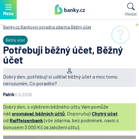
Menu
Hledat
Banky.cz
Bankovní poradna zdarma
Běžný účet
Běžný účet
Potřebuji běžný účet, Běžný
účet
Dobrý den, potřebuji si udělat běžný účet a moc tomu
nerozumím. Co poradíte?
Patrik
11.5.2026
Dobrý den, s výběrem běžného účtu Vám pomůže
náš
srovnávač běžných účtů
. Doporučuji
Chytrý účet
od
Raiffeisenbank
(vše zdarma, bez podmínek, navíc s
bonusem 3 000 Kč za založení účtu).