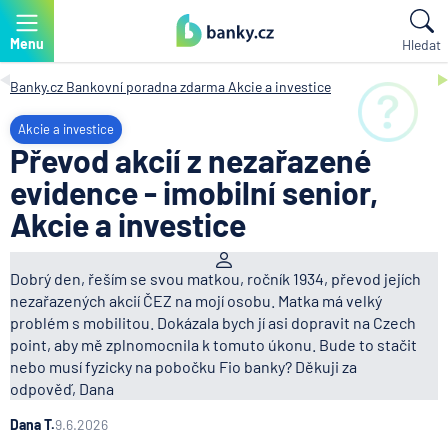
Menu
Hledat
Banky.cz
Bankovní poradna zdarma
Akcie a investice
Akcie a investice
Převod akcií z nezařazené
evidence - imobilní senior,
Akcie a investice
Dobrý den, řeším se svou matkou, ročník 1934, převod jejích
nezařazených akcií ČEZ na mojí osobu. Matka má velký
problém s mobilitou. Dokázala bych jí asi dopravit na Czech
point, aby mě zplnomocnila k tomuto úkonu. Bude to stačit
nebo musí fyzicky na pobočku Fio banky? Děkuji za
odpověď, Dana
Dana T.
9.6.2026