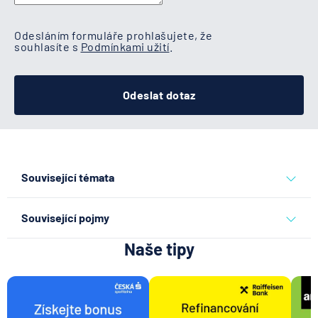
Odesláním formuláře prohlašujete, že
souhlasíte s
Podmínkami užití
.
Odeslat dotaz
Související témata
akcie a investice
Související pojmy
Naše tipy
Investice
Doba návratnosti investice
Rentabilita