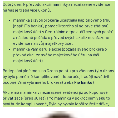
Dobrý den, k převodu akcií maminky z nezařazené evidence
na Vás je třeba více úkonů:
maminka si zvolí brokera/účastníka kapitálového trhu
(např. Fio banku), pomocí kterého si nejprve zřídí svůj
majetkový účet v Centrálním depozitáři cenných papírů
a následně požádá o převod svých akcií z nezařazené
evidence na svůj majetkový účet
maminka Vám daruje akcie (požádá svého brokera o
převod akcií ze svého majetkového účtu na Váš
majetkový účet)
Podepsání plné moci na Czech pointu pro všechny tyto úkony
by bylo poměrně komplikované. Doporučuji raději navštívit
osobně Vámi vybraného brokera (třeba
Fio banku
).
Akcie má maminka v nezařazené evidenci již od kuponové
privatizace (přes 30 let). Pro maminku v pokročilém věku to
nyní bude komplikované. Bylo by bývalo lepší to řešit dříve.