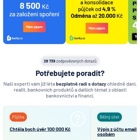
28 739
zodpovězených dotazů
Potřebujete poradit?
Naši experti vám již léta
bezplatně radí s dotazy
ohledně daní,
realit, bankovních produktů a dalších témat z oblasti
bankovnictví a financí.
Půjčka
Běžný účet
Chtěla bych úvěr 100 000 Kč
Výpis z účtu email
osobám