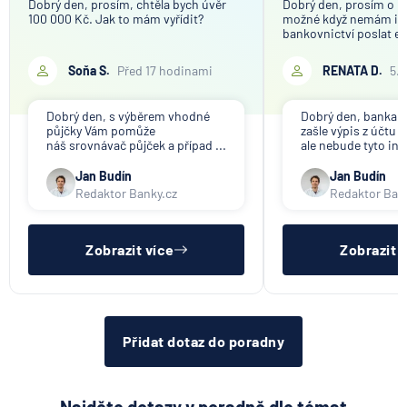
Dobrý den, prosím, chtěla bych úvěr
Dobrý den, prosím o in
100 000 Kč. Jak to mám vyřídit?
možné když nemám in
bankovnictví poslat em
Soňa S.
Před 17 hodinami
RENATA D.
5.
Dobrý den, s výběrem vhodné
Dobrý den, banka V
půjčky Vám pomůže
zašle výpis z účtu n
náš srovnávač půjček a případ ...
ale nebude tyto inf
Jan Budín
Jan Budín
Redaktor Banky.cz
Redaktor Ban
Zobrazit více
Zobrazit 
Přidat dotaz do poradny
Najděte dotazy v poradně dle témat