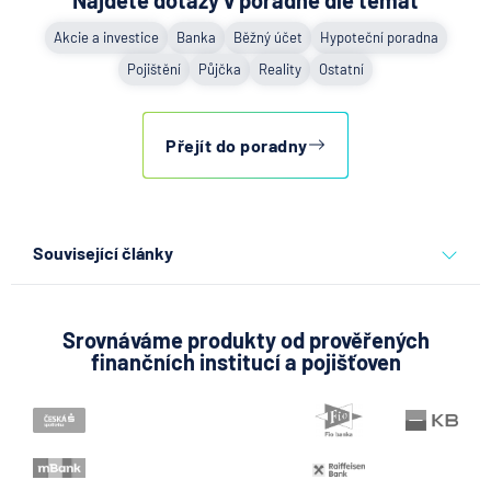
Akcie a investice
Banka
Běžný účet
Hypoteční poradna
Pojištění
Půjčka
Reality
Ostatní
Přejít do poradny
Související články
Partners Banka spouští
nákup a prodej bitcoinu
přímo v Partners App
Srovnáváme produkty od prověřených
finančních institucí a pojišťoven
6.8.2026
Daně
Když rozhoduje stres: nové
triky bankovních podvodníků