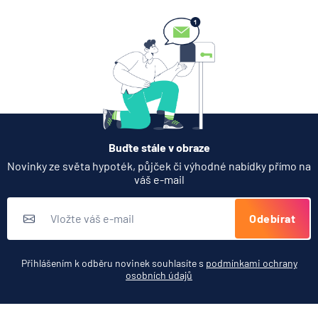
6.8.2026
Banka
Partners Banka spouští
termínovaný vklad 4,33 %
p.a. na 6 měsíců
5.8.2026
Daně
Buďte stále v obraze
Jak dnes vykládat výsledky
Novinky ze světa hypoték, půjček či výhodné nabídky přímo na
zátěžových testů ČNB
váš e-mail
5.8.2026
Banka
Odebírat
Zobrazit všechny články
Přihlášením k odběru novinek souhlasíte s
podmínkami ochrany
osobních údajů