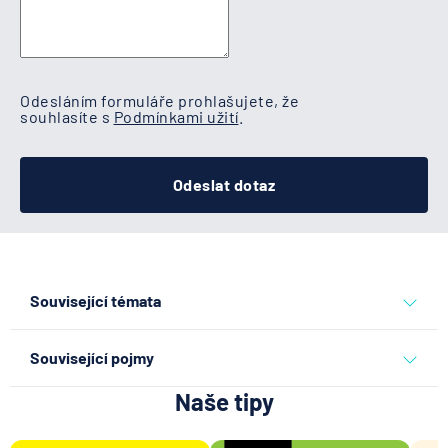
Odesláním formuláře prohlašujete, že
souhlasíte s
Podmínkami užití
.
Odeslat dotaz
Související témata
prodej nemovitosti
Související pojmy
Naše tipy
Aukce nemovitosti
Tržní cena nemovitosti