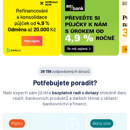
Vlastník nemovitosti
28 739
zodpovězených dotazů
Potřebujete poradit?
Naši experti vám již léta
bezplatně radí s dotazy
ohledně daní,
realit, bankovních produktů a dalších témat z oblasti
bankovnictví a financí.
Půjčka
Běžný účet