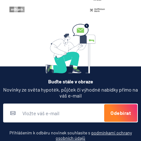
Když rozhoduje stres: nové
triky bankovních podvodníků
6.8.2026
Banka
Partners Banka spouští
termínovaný vklad 4,33 %
p.a. na 6 měsíců
5.8.2026
Daně
Buďte stále v obraze
Jak dnes vykládat výsledky
Novinky ze světa hypoték, půjček či výhodné nabídky přímo na
zátěžových testů ČNB
váš e-mail
5.8.2026
Banka
Odebírat
Zobrazit všechny články
Přihlášením k odběru novinek souhlasíte s
podmínkami ochrany
osobních údajů