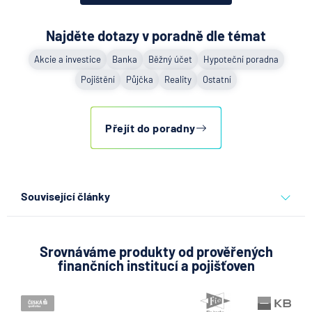
Najděte dotazy v poradně dle témat
Akcie a investice
Banka
Běžný účet
Hypoteční poradna
Pojištění
Půjčka
Reality
Ostatní
Přejít do poradny
Související články
Partners Banka spouští
nákup a prodej bitcoinu
přímo v Partners App
Srovnáváme produkty od prověřených
finančních institucí a pojišťoven
6.8.2026
Daně