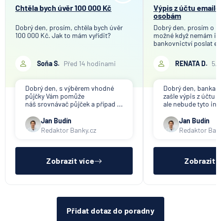
Chtěla bych úvěr 100 000 Kč
Výpis z účtu email
osobám
Dobrý den, prosím, chtěla bych úvěr
Dobrý den, prosím o in
100 000 Kč. Jak to mám vyřídit?
možné když nemám in
bankovnictví poslat em
Soňa S.
Před 14 hodinami
RENATA D.
5.
Dobrý den, s výběrem vhodné
Dobrý den, banka V
půjčky Vám pomůže
zašle výpis z účtu n
náš srovnávač půjček a případ ...
ale nebude tyto inf
Jan Budín
Jan Budín
Redaktor Banky.cz
Redaktor Ban
Zobrazit více
Zobrazit 
Přidat dotaz do poradny