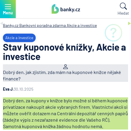
Menu
Hledat
Banky.cz
Bankovní poradna zdarma
Akcie a investice
Akcie a investice
Stav kuponové knížky, Akcie a
investice
Dobrý den, jak zjistím, zda mám na kuponové knížce nějaké
finance?
Eva J.
30.10.2025
Dobrý den, za kupony v knížce bylo možné si během kuponové
privatizace nakoupit akcie vybraných firem. Vlastnictví akcií si
můžete ověřit dotazem na Centrální depozitář cenných papírů
(žádejte výpis z nezařazené evidence dle Vašeho RČ).
Samotná kuponová knížka žádnou hodnotu nemá.