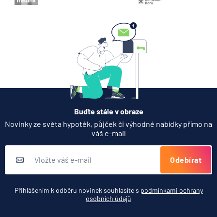
7.8.2026
Hypotéka
Partners Banka spouští
nákup a prodej bitcoinu
přímo v Partners App
6.8.2026
Daně
Buďte stále v obraze
Když rozhoduje stres: nové
Novinky ze světa hypoték, půjček či výhodné nabídky přímo na
triky bankovních podvodníků
váš e-mail
6.8.2026
Banka
Odebírat
Zobrazit všechny články
Přihlášením k odběru novinek souhlasíte s
podmínkami ochrany
osobních údajů