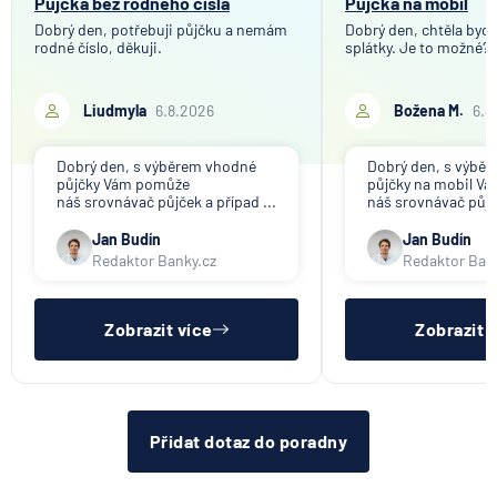
Půjčka bez rodného čísla
Půjčka na mobil
Dobrý den, potřebuji půjčku a nemám
Dobrý den, chtěla bych 
rodné číslo, děkuji.
splátky. Je to možné?
Liudmyla
6.8.2026
Božena M.
6.8
Dobrý den, s výběrem vhodné
Dobrý den, s výbě
půjčky Vám pomůže
půjčky na mobil V
náš srovnávač půjček a případ ...
náš srovnávač půjče
Jan Budín
Jan Budín
Redaktor Banky.cz
Redaktor Ban
Zobrazit více
Zobrazit 
Přidat dotaz do poradny