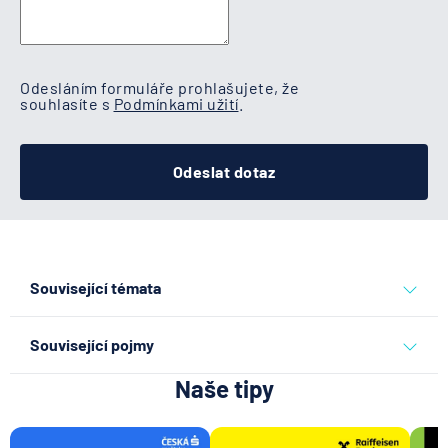
Odesláním formuláře prohlašujete, že
souhlasíte s
Podmínkami užití
.
Odeslat dotaz
Související témata
akcie a investice
Související pojmy
Naše tipy
Investice
Doba návratnosti investice