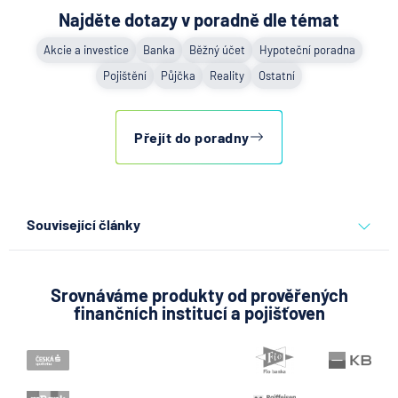
Najděte dotazy v poradně dle témat
Akcie a investice
Banka
Běžný účet
Hypoteční poradna
Pojištění
Půjčka
Reality
Ostatní
Přejít do poradny
Související články
Co se děje po nahlášení
podvodu v Air Bank
Srovnáváme produkty od prověřených
finančních institucí a pojišťoven
7.8.2026
Běžný účet
ČNB ponechala úroky,
klíčový je ale výhled inflace