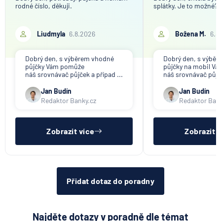
rodné číslo, děkuji.
splátky. Je to možné?
Liudmyla
6.8.2026
Božena M.
6.8
Dobrý den, s výběrem vhodné
Dobrý den, s výbě
půjčky Vám pomůže
půjčky na mobil V
náš srovnávač půjček a případ ...
náš srovnávač půjče
Jan Budín
Jan Budín
Redaktor Banky.cz
Redaktor Ban
Zobrazit více
Zobrazit 
Přidat dotaz do poradny
Najděte dotazy v poradně dle témat