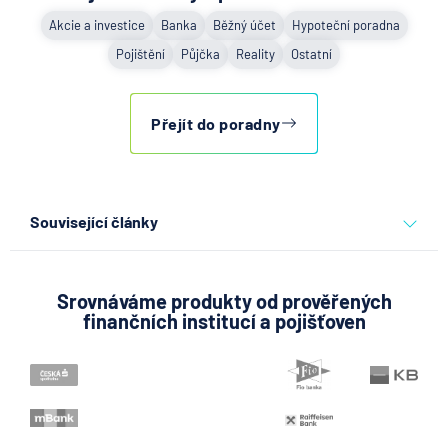
Akcie a investice
Banka
Běžný účet
Hypoteční poradna
Pojištění
Půjčka
Reality
Ostatní
Přejít do poradny
Související články
Co se děje po nahlášení
podvodu v Air Bank
Srovnáváme produkty od prověřených
finančních institucí a pojišťoven
7.8.2026
Běžný účet
ČNB ponechala úroky,
klíčový je ale výhled inflace