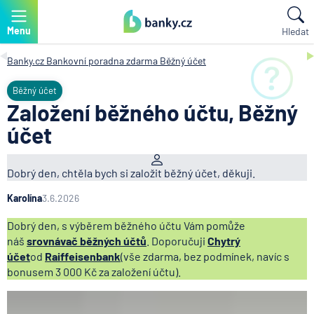
Menu
Hledat
Banky.cz
Bankovní poradna zdarma
Běžný účet
Běžný účet
Založení běžného účtu, Běžný
účet
Dobrý den, chtěla bych si založit běžný účet, děkuji.
Karolína
3.6.2026
Dobrý den, s výběrem běžného účtu Vám pomůže
náš
srovnávač běžných účtů
. Doporučuji
Chytrý
účet
od
Raiffeisenbank
(vše zdarma, bez podmínek, navíc s
bonusem 3 000 Kč za založení účtu).