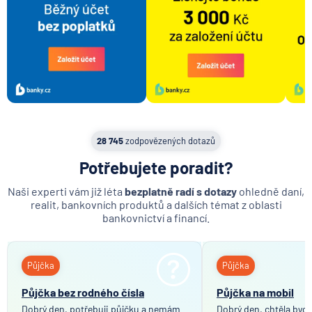
Výpis z úvěrového účtu
Předschválená půjčka
Vedení účtu
Apple pay
Google pay
Fitbit pay
Bankovní spojení
28 745
zodpovězených dotazů
Plná moc
Potřebujete poradit?
Rodinný příslušník
Naši experti vám již léta
bezplatně radí s dotazy
ohledně daní,
realit, bankovních produktů a dalších témat z oblasti
bankovnictví a financí.
Půjčka
Půjčka
Půjčka bez rodného čísla
Půjčka na mobil
Dobrý den, potřebuji půjčku a nemám
Dobrý den, chtěla bych 