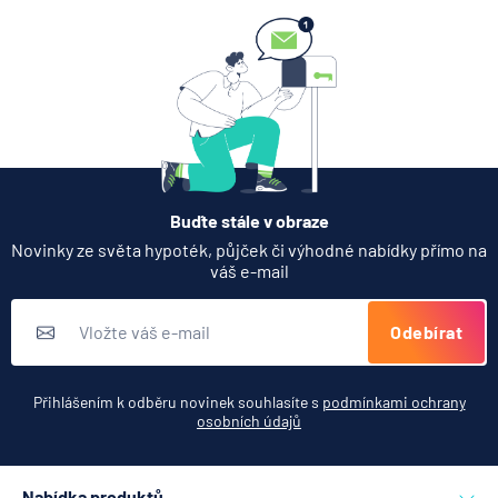
7.8.2026
Hypotéka
Partners Banka spouští
nákup a prodej bitcoinu
přímo v Partners App
6.8.2026
Daně
Buďte stále v obraze
Když rozhoduje stres: nové
Novinky ze světa hypoték, půjček či výhodné nabídky přímo na
triky bankovních podvodníků
váš e-mail
6.8.2026
Banka
Odebírat
Zobrazit všechny články
Přihlášením k odběru novinek souhlasíte s
podmínkami ochrany
osobních údajů
Nabídka produktů