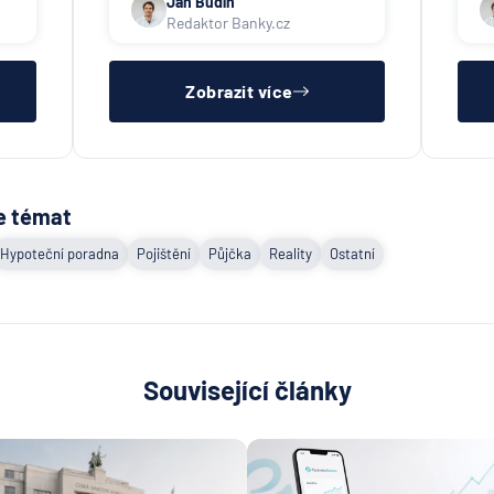
Jan Budín
Redaktor Banky.cz
Zobrazit více
e témat
Hypoteční poradna
Pojištění
Půjčka
Reality
Ostatní
Související články