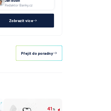
Jan Budín
Redaktor Banky.cz
Zobrazit více
Přejít do poradny