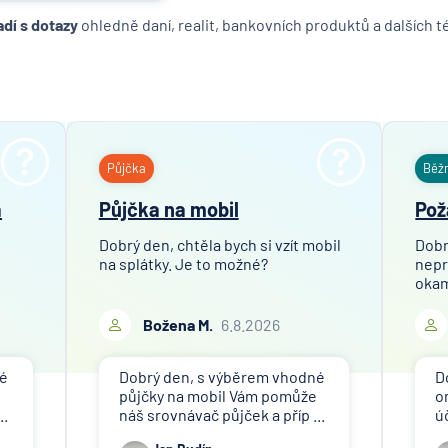
adí s dotazy
ohledně daní, realit, bankovních produktů a dalších 
Půjčka
Běž
a
Půjčka na mobil
Pož
Dobrý den, chtěla bych si vzít mobil
Dobr
na splátky. Je to možné?
nepr
okam
Božena M.
6.8.2026
né
Dobrý den, s výběrem vhodné
D
půjčky na mobil Vám pomůže
o
..
náš srovnávač půjček a příp ...
ú