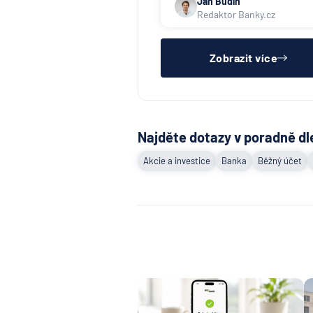
Jan Budín
Redaktor Banky.cz
Zobrazit více
Najděte dotazy v poradně dl
Akcie a investice
Banka
Běžný účet