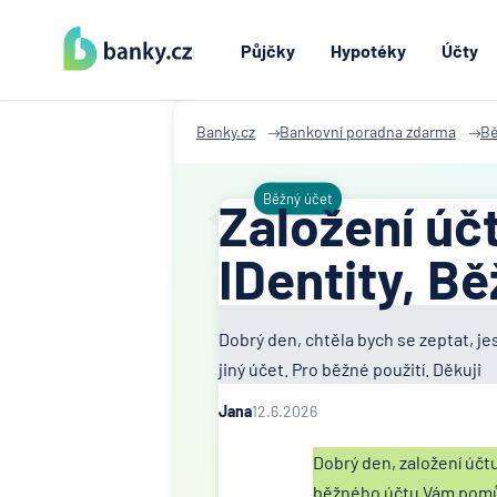
Půjčky
Hypotéky
Účty
Banky.cz
Bankovní poradna zdarma
Bě
Běžný účet
Založení úč
IDentity, B
Dobrý den, chtěla bych se zeptat, je
jiný účet. Pro běžné použití. Děkuji
Jana
12.6.2026
Dobrý den, založení účt
běžného účtu Vám pom