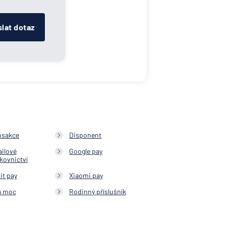
lat dotaz
nsakce
Disponent
ailové
Google pay
kovnictví
it pay
Xiaomi pay
á moc
Rodinný příslušník