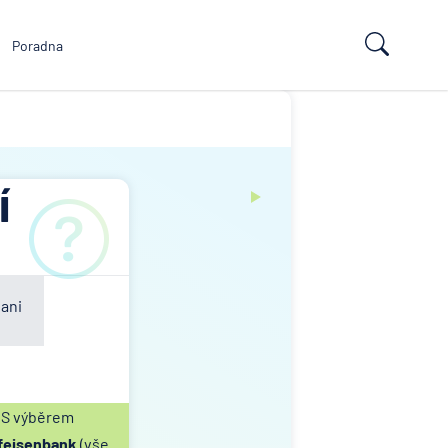
Poradna
í
 ani
. S výběrem
feisenbank
(vše