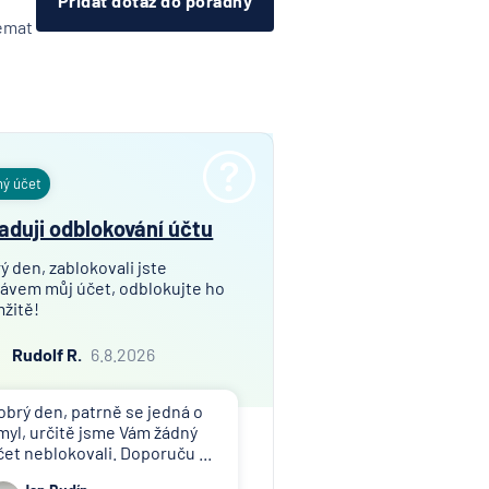
Přidat dotaz do poradny
témat
ný účet
aduji odblokování účtu
ý den, zablokovali jste
ávem můj účet, odblokujte ho
žitě!
Rudolf R.
6.8.2026
obrý den, patrně se jedná o
myl, určitě jsme Vám žádný
čet neblokovali. Doporuču ...