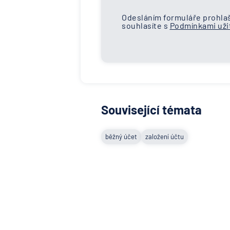
Odesláním formuláře prohlaš
souhlasíte s
Podmínkami užit
Související témata
běžný účet
založení účtu