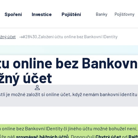
Spoření
Investice
Pojištění
Banky
Pojišťovny
žný účet
#28430,Založení účtu online bez Bankovní IDentity
tu online bez Bankovn
ěžný účet
stli je možné založit si online účet, když nemám bankovní identitu
u online bez Bankovní IDentity či jiného účtu možné bohužel není
ůže náš
srovnávač běžných účtů
. Doporučuji
Chytrý účet
od
Raif