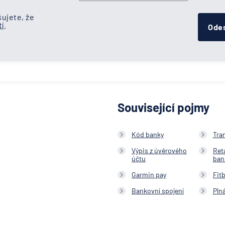
ujete, že
í
.
Odes
Související pojmy
Kód banky
Tra
Výpis z úvěrového
Ret
účtu
ban
Garmin pay
Fitb
Bankovní spojení
Pln