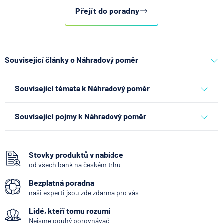
Přejít do poradny
Související články o Náhradový poměr
Co se děje po nahlášení
Související témata k Náhradový poměr
podvodu v Air Bank
7.8.2026
Běžný účet
spoření
penzijní spoření
doplňkové penzijní spoření
Související pojmy k Náhradový poměr
Spořicí účet
ČNB ponechala úroky,
Vkladní knížka
klíčový je ale výhled inflace
Stovky produktů v nabídce
od všech bank na českém trhu
Důchodové připojištění
7.8.2026
Hypotéka
Bezplatná poradna
PEEP (Panevropské penzijní produkty)
naši experti jsou zde zdarma pro vás
Výpis z úvěrového účtu
Partners Banka spouští
Lidé, kteří tomu rozumí
Retailové bankovnictví
nákup a prodej bitcoinu
Nejsme pouhý porovnávač