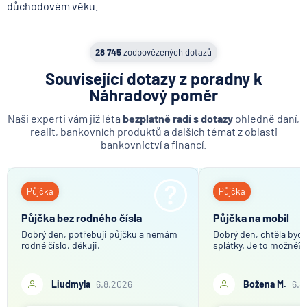
důchodovém věku.
28 745
zodpovězených dotazů
Související dotazy z poradny k
Náhradový poměr
Naši experti vám již léta
bezplatně radí s dotazy
ohledně daní,
realit, bankovních produktů a dalších témat z oblasti
bankovnictví a financí.
Půjčka
Půjčka
Půjčka bez rodného čísla
Půjčka na mobil
Dobrý den, potřebuji půjčku a nemám
Dobrý den, chtěla bych 
rodné číslo, děkuji.
splátky. Je to možné?
Liudmyla
6.8.2026
Božena M.
6.8