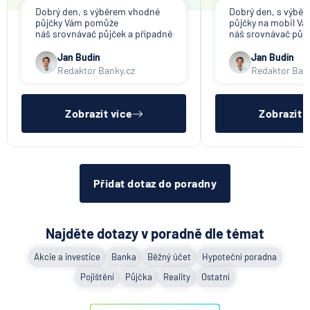
Dobrý den, s výběrem vhodné
Dobrý den, s výbě
půjčky Vám pomůže
půjčky na mobil V
náš srovnávač půjček a případně
náš srovnávač půjč
též srovnávač nebankovních
též srovnávač neb
půjček. Pro získání půjčky je
půjček. Pro získání
Jan Budín
Jan Budín
třeba mít dostatečný příjem,
nákupu na splátky) 
Redaktor Banky.cz
Redaktor Ban
nebýt ve zkušební ani výpovědní
dostatečný příjem,
lhůtě, mít čistý registr dlužník a
zkušební ani výpov
ideálně mít pracovn
mít čistý reg
Zobrazit více
Zobrazit 
Přidat dotaz do poradny
Najděte dotazy v poradně dle témat
Akcie a investice
Banka
Běžný účet
Hypoteční poradna
Pojištění
Půjčka
Reality
Ostatní