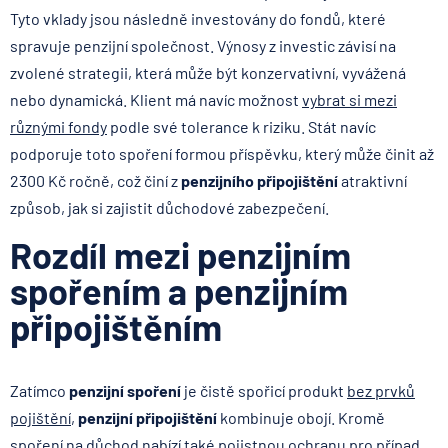
Tyto vklady jsou následně investovány do fondů, které
spravuje penzijní společnost. Výnosy z investic závisí na
zvolené strategii, která může být konzervativní, vyvážená
nebo dynamická. Klient má navíc možnost
vybrat si mezi
různými fondy
podle své tolerance k riziku. Stát navíc
podporuje toto spoření formou příspěvku, který může činit až
2300 Kč ročně, což činí z
penzijního připojištění
atraktivní
způsob, jak si zajistit důchodové zabezpečení.
Rozdíl mezi penzijním
spořením a penzijním
připojištěním
Zatímco
penzijní spoření
je čistě spořicí produkt
bez prvků
pojištění
,
penzijní připojištění
kombinuje obojí. Kromě
spoření na důchod nabízí také pojistnou ochranu pro případ