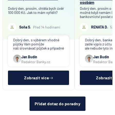
osobám
Dobrý den, prosím, chtěla bych úvěr
Dobrý den, prosím o in
100 000 Kč. Jak to mám vyřídit?
možné když nemám in
bankovnictví poslat e
mého bankovního účtu
společnosti, které tot
Soňa S.
Před 14 hodinami
RENATA D.
5.
účelem ověření bankov
Děkuji
Dobrý den, s výběrem vhodné
Dobrý den, banka V
půjčky Vám pomůže
zašle výpis z účtu n
náš srovnávač půjček a případně
ale nebude tyto in
též srovnávač nebankovních
poskytovat třetím 
půjček. Pro získání půjčky je
společnosti). Příp
Jan Budín
Jan Budín
třeba mít dostatečný příjem,
přeposlání emailu 
Redaktor Banky.cz
Redaktor Ban
nebýt ve zkušební ani výpovědní
jiným osobám či s
lhůtě, mít čistý registr dlužník a
si již budete muset 
ideálně mít pracovn
sama.
Zobrazit více
Zobrazit 
Přidat dotaz do poradny