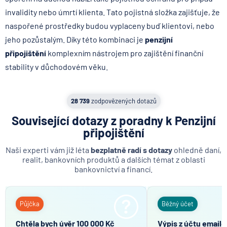
invalidity nebo úmrtí klienta. Tato pojistná složka zajišťuje, že
naspořené prostředky budou vyplaceny buď klientovi, nebo
jeho pozůstalým. Díky této kombinaci je
penzijní
připojištění
komplexním nástrojem pro zajištění finanční
stability v důchodovém věku.
28 739
zodpovězených dotazů
Související dotazy z poradny k Penzijní
připojištění
Naši experti vám již léta
bezplatně radí s dotazy
ohledně daní,
realit, bankovních produktů a dalších témat z oblasti
bankovnictví a financí.
Půjčka
Běžný účet
Chtěla bych úvěr 100 000 Kč
Výpis z účtu email