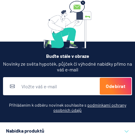
Buďte stále v obraze
Novinky ze světa hypoték, půjček či výhodné nabídky přímo na
váš e-mail
Odebírat
Přihlášením k odběru novinek souhlasíte s
podmínkami ochrany
osobních údajů
Nabídka produktů