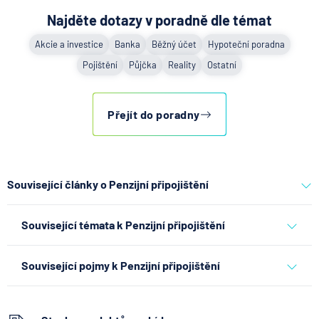
Najděte dotazy v poradně dle témat
Akcie a investice
Banka
Běžný účet
Hypoteční poradna
Pojištění
Půjčka
Reality
Ostatní
Přejít do poradny
Související články o Penzijní připojištění
Partners Banka spouští
Související témata k Penzijní připojištění
nákup a prodej bitcoinu
přímo v Partners App
pojištění
Související pojmy k Penzijní připojištění
6.8.2026
Daně
Havarijní pojištění
Když rozhoduje stres: nové
Kapitálové životní pojištění
triky bankovních