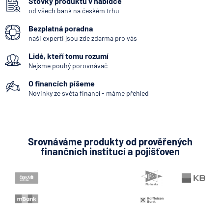
Stovky produktů v nabídce
podvodníků
od všech bank na českém trhu
Pojistná událost
Bezplatná poradna
6.8.2026
Banka
Výluky z pojištění
naši experti jsou zde zdarma pro vás
Reprodukční hodnota nemovitosti
Partners Banka spouští
Lidé, kteří tomu rozumí
Běžné pojistné
termínovaný vklad 4,33 %
Nejsme pouhý porovnávač
p.a. na 6 měsíců
Dlouhodobé pojištění
O financích píšeme
Pojišťovací zprostředkovatel
Novinky ze světa financí - máme přehled
5.8.2026
Daně
Pojistné podmínky
Jak dnes vykládat výsledky
Způsob placení pojistného
zátěžových testů ČNB
Pojištění schopnosti splácet
Srovnáváme produkty od prověřených
5.8.2026
Banka
finančních institucí a pojišťoven
Přepojištění
Zobrazit všechny články