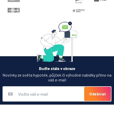
Zobrazit všechny články
Buďte stále v obraze
Novinky ze světa hypoték, půjček či výhodné nabídky přímo na
váš e-mail
Odebírat
Přihlášením k odběru novinek souhlasíte s
podmínkami ochrany