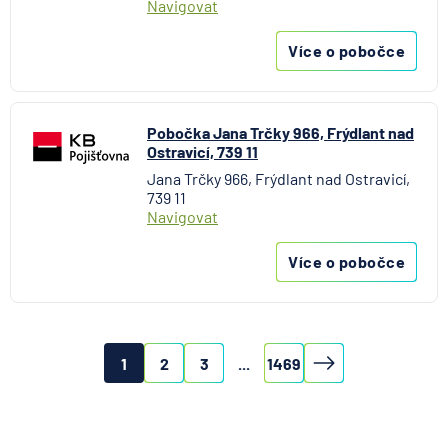
Navigovat
Více o pobočce
Pobočka Jana Trčky 966, Frýdlant nad
Ostravicí, 739 11
Jana Trčky 966, Frýdlant nad Ostravicí,
739 11
Navigovat
Více o pobočce
1
2
3
...
1469