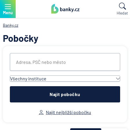
Menu
Hledat
Banky.cz
Pobočky
Všechny instituce
Všechny instituce
ACE European Group Ltd
Najít pobočku
Air Bank
Allianz penzijní společnost
Najít nejbližší pobočku
Allianz pojišťovna
AWP P&C Česká republika