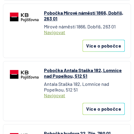
Aktiengesellschaft pro ČR
Direct pojišťovna
Pobočka Mírové náměstí 1866, Dobříš,
263 01
Fio banka
Mírové náměstí 1866, Dobříš, 263 01
Generali česká pojišťovna
Navigovat
Generali penzijní společnost
HALALI
Více o pobočce
Hasičská vzájemná pojišťovna
HDI Versicherung AG
HSBC Bank plc - pobočka Praha
Pobočka Antala Staška 182, Lomnice
ING Bank N. V.
nad Popelkou, 512 51
J&T BANKA
Antala Staška 182, Lomnice nad
Popelkou, 512 51
KB Penzijní společnost
Navigovat
Komerční banka
Komerční pojišťovna
Více o pobočce
Kooperativa pojišťovna
Max banka
mBank
Pobočka budova 22, Zlín, 760 01