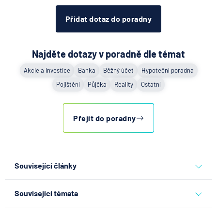
Přidat dotaz do poradny
Najděte dotazy v poradně dle témat
Akcie a investice
Banka
Běžný účet
Hypoteční poradna
Pojištění
Půjčka
Reality
Ostatní
Přejít do poradny
Související články
Co se děje po nahlášení
Související témata
podvodu v Air Bank
7.8.2026
Běžný účet
ostatní