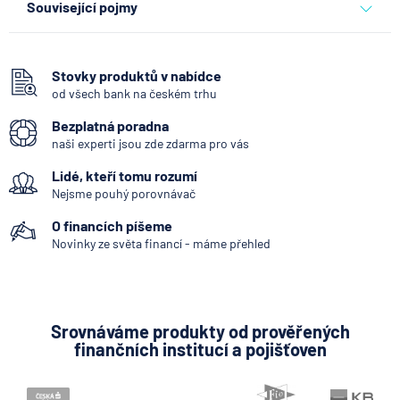
Související pojmy
SIPO
ČNB ponechala úroky,
Vázaný účet
klíčový je ale výhled inflace
Stovky produktů v nabídce
od všech bank na českém trhu
Vinkulace
7.8.2026
Hypotéka
Bezplatná poradna
Bezpečnostní schránka
naši experti jsou zde zdarma pro vás
Byt
Partners Banka spouští
Lidé, kteří tomu rozumí
Činžovní dům
nákup a prodej bitcoinu
Nejsme pouhý porovnávač
přímo v Partners App
Dům na klíč
O financích píšeme
Škodná událost
Novinky ze světa financí - máme přehled
6.8.2026
Daně
Výpověď
Když rozhoduje stres: nové
Centrální banka
triky bankovních
Scam
podvodníků
Srovnáváme produkty od prověřených
finančních institucí a pojišťoven
Sociální prostředí
6.8.2026
Banka