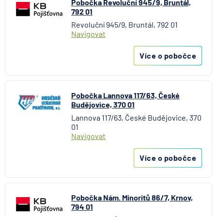
Pobočka Revoluční 945/9, Bruntál,
792 01
Revoluční 945/9, Bruntál, 792 01
Navigovat
Více o pobočce
Pobočka Lannova 117/63, České
Budějovice, 370 01
Lannova 117/63, České Budějovice, 370
01
Navigovat
Více o pobočce
Pobočka Nám. Minoritů 86/7, Krnov,
794 01