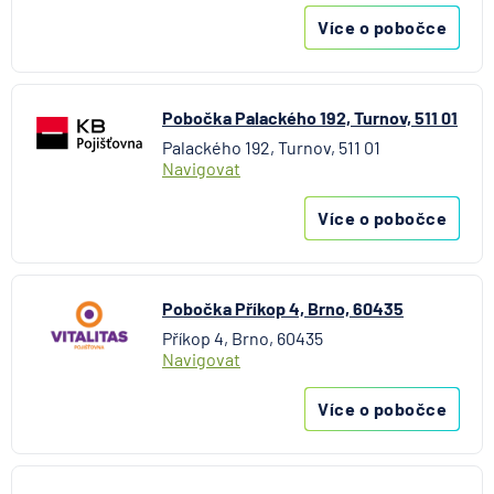
UniCredit Bank
Více o pobočce
UNIQA penzijní společnost
UNIQA pojišťovna
Vitalitas pojišťovna
Pobočka Palackého 192, Turnov, 511 01
Volksbank Löbau-Zittau eG
Palackého 192, Turnov, 511 01
Volksbank Raiffeisenbank Nordoberpfalz eG
Navigovat
Všeobecná zdravotní pojišťovna
Východosaská spořitelna Drážďany
Více o pobočce
Pobočka Příkop 4, Brno, 60435
Příkop 4, Brno, 60435
Navigovat
Více o pobočce