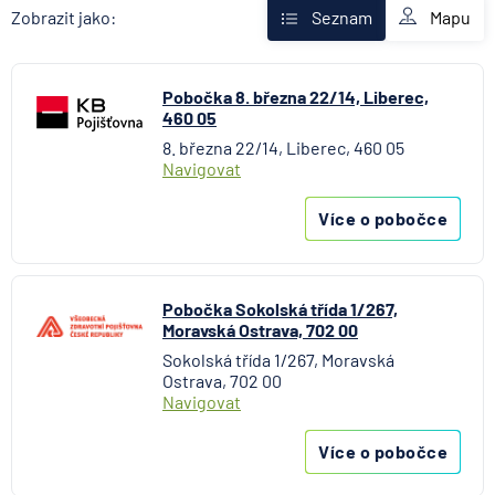
AXA Assistance
Mapu
Zobrazit jako:
Seznam
Banka Creditas
BNP Paribas Cardif Pojišťovna
Pobočka 8. března 22/14, Liberec,
Česká exportní banka
460 05
Česká národní banka
8. března 22/14, Liberec, 460 05
Česká podnikatelská pojišťovna
Navigovat
Česká spořitelna
Česká spořitelna - penzijní společnost
Více o pobočce
Československá obchodní banka
Citibank
COMMERZBANK Aktiengesellschaft
Pobočka Sokolská třída 1/267,
Moravská Ostrava, 702 00
ČSOB Hypoteční banka
Sokolská třída 1/267, Moravská
ČSOB Penzijní společnost
Ostrava, 702 00
ČSOB Pojišťovna
Navigovat
ČSOB Poštovní spořitelna
Více o pobočce
ČSOB Stavební spořitelna
D.A.S. právní ochrana, pobočka ERGO Versicherung