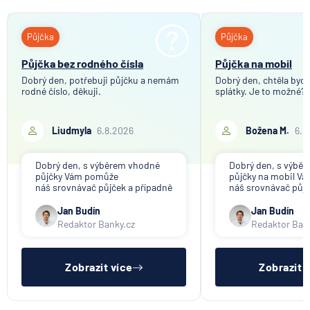
Půjčka
Půjčka
Půjčka bez rodného čísla
Půjčka na mobil
Dobrý den, potřebuji půjčku a nemám
Dobrý den, chtěla bych 
rodné číslo, děkuji.
splátky. Je to možné?
Liudmyla
6.8.2026
Božena M.
6.8
Dobrý den, s výběrem vhodné
Dobrý den, s výbě
půjčky Vám pomůže
půjčky na mobil V
náš srovnávač půjček a případně
náš srovnávač půjč
též srovnávač nebankovních
též srovnávač neb
půjček. Pro získání půjčky je
půjček. Pro získání
Jan Budín
Jan Budín
třeba mít dostatečný příjem,
nákupu na splátky) 
Redaktor Banky.cz
Redaktor Ban
nebýt ve zkušební ani výpovědní
dostatečný příjem,
lhůtě, mít čistý registr dlužník a
zkušební ani výpov
ideálně mít pracovn
mít čistý reg
Zobrazit více
Zobrazit 