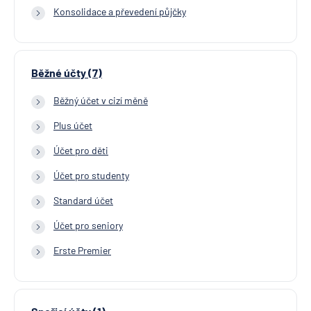
Konsolidace a převedení půjčky
Běžné účty (7)
Běžný účet v cizí měně
Plus účet
Účet pro děti
Účet pro studenty
Standard účet
Účet pro seniory
Erste Premier