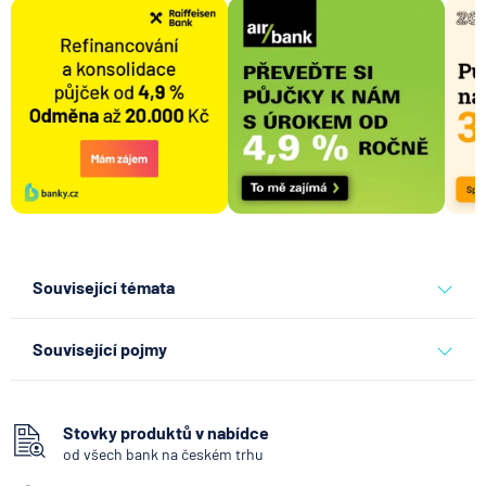
Související témata
banky
česká spořitelna
Související pojmy
Vkladomat
SEPA Platba
Stovky produktů v nabídce
od všech bank na českém trhu
Bankovní IDentita