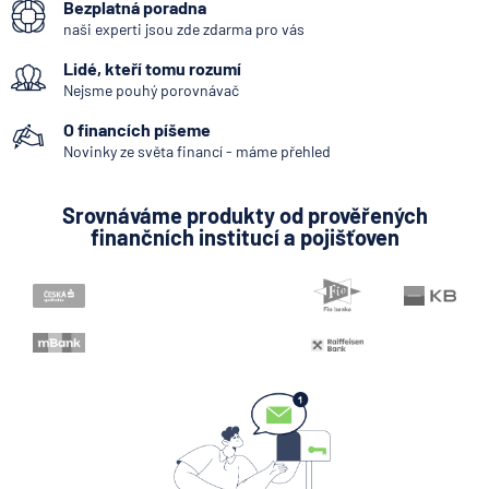
Bezplatná poradna
Systémově významná banka
naši experti jsou zde zdarma pro vás
Kodex mobility klientů
Lidé, kteří tomu rozumí
Zpoždění splátky
Nejsme pouhý porovnávač
Internetové bankovnictví - internetbanking
O financích píšeme
Pobočka zahraniční banky
Novinky ze světa financí - máme přehled
Zastoupení zahraniční banky
Srovnáváme produkty od prověřených
Bankovní notifikace
finančních institucí a pojišťoven
Konstantní symbol
KYC (Know Your Customer)