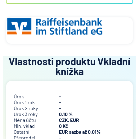
Vlastnosti produktu Vkladní
knížka
Úrok
-
Úrok 1 rok
-
Úrok 2 roky
-
Úrok 3 roky
0,10 %
Měna účtu
CZK, EUR
Min. vklad
0 Kč
Ostatní
EUR sazba až 0,01%
Přeprodej
-