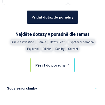
Přidat dotaz do poradny
Najděte dotazy v poradně dle témat
Akcie a investice
Banka
Běžný účet
Hypoteční poradna
Pojištění
Půjčka
Reality
Ostatní
Přejít do poradny
Související články
Co se děje po nahlášení
podvodu v Air Bank