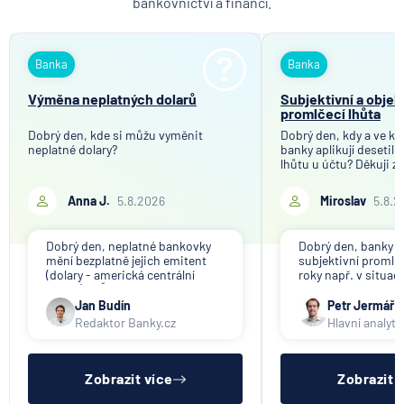
bankovnictví a financí.
Banka
Banka
Výměna neplatných dolarů
Subjektivní a objek
promlčecí lhůta
Dobrý den, kde si můžu vyměnit
Dobrý den, kdy a ve kt
neplatné dolary?
banky aplikují desetil
lhůtu u účtu? Děkuji z
Anna J.
5.8.2026
Miroslav
5.8.2
Dobrý den, neplatné bankovky
Dobrý den, banky ap
mění bezplatně jejich emitent
subjektivní promlče
(dolary - americká centrální
roky např. v situac
banka). V ČR nikdo tuto službu
svou činnost a vyzýv
nenabízí (ani na komerční bázi).
výběru peněz. Obje
Jan Budín
Petr Jermář
promlčecí lhůta 10 l
Redaktor Banky.cz
Hlavní analyti
aplikována plošně 
pro konec anonym
vkladních knížek.
Zobrazit více
Zobrazit 