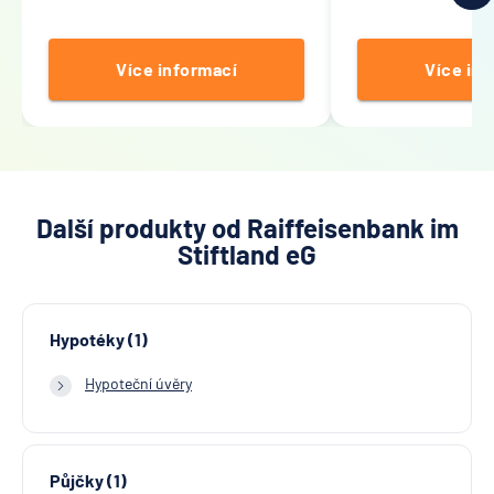
Více informací
Více inf
Další produkty od Raiffeisenbank im
Stiftland eG
Hypotéky (1)
Hypoteční úvěry
Půjčky (1)