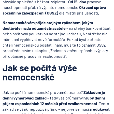
obvykle společně s běžnou výplatou.
Od 15. dne
pracovní
neschopnosti přebírá výplatu nemocenské
Okresní správa
sociálního zabezpečení (OSSZ)
dle místní příslušnosti.
Nemocenská vám přijde stejným způsobem, jakým
dostáváte mzdu od zaměstnavatele
– na stejný bankovní účet
nebo poštovní poukázkou na stejnou adresu. Není třeba nic
měnit ani vyplňovat nové formuláře. Pokud byste přesto
chtěli nemocenskou posílat jinam, musíte to oznámit OSSZ
prostřednictvím tiskopisu „Žádost o změnu způsobu výplaty
při dočasné pracovní neschopnosti".
Jak se počítá výše
nemocenské
Jak se počítá nemocenská pro zaměstnance?
Základem je
denní vyměřovací základ
– tedy váš průměrný
hrubý denní
příjem za posledních 12 měsíců před vznikem nemoci
. Tento
základ se však nepoužívá přímo – nejprve se musí
zredukovat