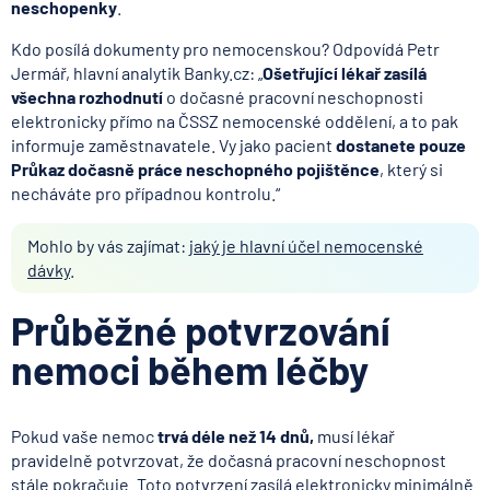
neschopenky
.
Kdo posílá dokumenty pro nemocenskou? Odpovídá Petr
Jermář, hlavní analytik Banky.cz: „
Ošetřující lékař zasílá
všechna rozhodnutí
o dočasné pracovní neschopnosti
elektronicky přímo na ČSSZ nemocenské oddělení, a to pak
informuje zaměstnavatele. Vy jako pacient
dostanete pouze
Průkaz dočasně práce neschopného pojištěnce
, který si
necháváte pro případnou kontrolu.“
Mohlo by vás zajímat:
jaký je hlavní účel nemocenské
dávky
.
Průběžné potvrzování
nemoci během léčby
Pokud vaše nemoc
trvá déle než 14 dnů,
musí lékař
pravidelně potvrzovat, že dočasná pracovní neschopnost
stále pokračuje. Toto potvrzení zasílá elektronicky minimálně