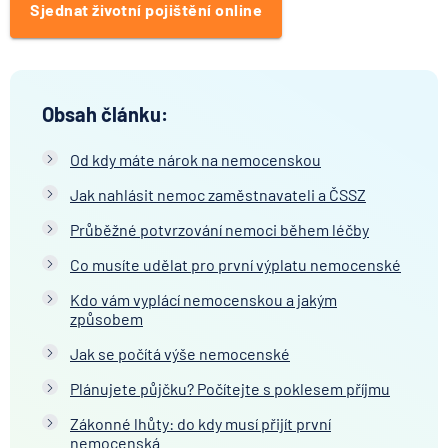
Sjednat životní pojištění online
Obsah článku:
Od kdy máte nárok na nemocenskou
Jak nahlásit nemoc zaměstnavateli a ČSSZ
Průběžné potvrzování nemoci během léčby
Co musíte udělat pro první výplatu nemocenské
Kdo vám vyplácí nemocenskou a jakým
způsobem
Jak se počítá výše nemocenské
Plánujete půjčku? Počítejte s poklesem příjmu
Zákonné lhůty: do kdy musí přijít první
nemocenská