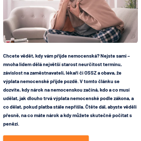
Chcete vědět, kdy vám přijde nemocenská? Nejste sami –
mnoha lidem dělá největší starost neurčitost termínu,
závislost na zaměstnavateli, lékaři či OSSZ a obava, že
výplata nemocenské přijde pozdě. V tomto článku se
dozvíte, kdy nárok na nemocenskou začíná, kdo a co musí
udělat, jak dlouho trvá výplata nemocenské podle zákona, a
co dělat, pokud platba stále nepřišla. Čtěte dál, abyste věděli
přesně, na co máte nárok a kdy můžete skutečně počítat s
penězi.