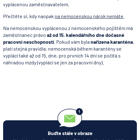
vyplácenou zaměstnavatelem.
Přečtěte si, kdy naopak
na nemocenskou nárok nemáte
.
Na nemocenskou vyplácenou z nemocenského pojištění má
zaměstnanec právo
až od 15. kalendářního dne dočasné
pracovní neschopnosti
. Pokud vám byla
nařízena karanténa
,
platí stejná pravidla: nemocenská během karantény se
vyplácí také až od 15. dne, pro prvních 14 dní se počítá s
náhradou mzdy (vyplácí se jen za pracovní dny).
Buďte stále v obraze