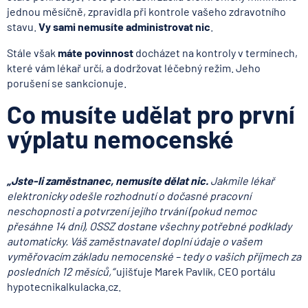
jednou měsíčně, zpravidla při kontrole vašeho zdravotního
stavu.
Vy sami nemusíte administrovat nic
.
Stále však
máte povinnost
docházet na kontroly v termínech,
které vám lékař určí, a dodržovat léčebný režim. Jeho
porušení se sankcionuje.
Co musíte udělat pro první
výplatu nemocenské
„
Jste-li zaměstnanec, nemusíte dělat nic.
Jakmile lékař
elektronicky odešle rozhodnutí o dočasné pracovní
neschopnosti a potvrzení jejího trvání (pokud nemoc
přesáhne 14 dní), OSSZ dostane všechny potřebné podklady
automaticky. Váš zaměstnavatel doplní údaje o vašem
vyměřovacím základu nemocenské – tedy o vašich příjmech za
posledních 12 měsíců,“
ujišťuje Marek Pavlík, CEO portálu
hypotecnikalkulacka.cz.