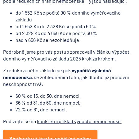
podle redukčních hranic nemocenské. Ty jsou následující:
do 1 552 Kč se počítá 90 % denního vyměřovacího
základu
od 1 552 Kč do 2 328 Kč se počítá 60 %
od 2 328 Kč do 4 656 Kč se počítá 30 %
nad 4 656 Kč se nezohledňuje.
Podrobně jsme pro vás postup zpracovali v článku
Výpočet
denního vyměřovacího základu 2025 krok za krokem
.
Z redukovaného základu se pak
vypočítá výsledná
nemocenská
, se zohledněním toho, jak dlouho již pracovní
neschopnost trvá:
60 % od 15. do 30. dne nemoci,
66 % od 31. do 60. dne nemoci,
72 % od 61. dne nemoci.
Podívejte se na
konkrétní příklad výpočtu nemocenské
.
Sjednejte si životní pojištění online