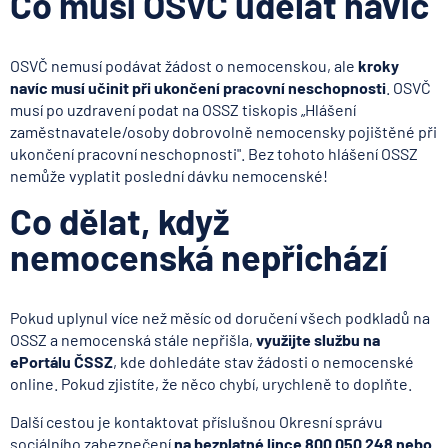
Co musí OSVČ udělat navíc
OSVČ nemusí podávat žádost o nemocenskou, ale
kroky
navíc musí učinit při ukončení pracovní neschopnosti
. OSVČ
musí po uzdravení podat na OSSZ tiskopis „Hlášení
zaměstnavatele/osoby dobrovolně nemocensky pojištěné při
ukončení pracovní neschopnosti". Bez tohoto hlášení OSSZ
nemůže vyplatit poslední dávku nemocenské!
Co dělat, když
nemocenská nepřichází
Pokud uplynul více než měsíc od doručení všech podkladů na
OSSZ a nemocenská stále nepřišla,
využijte službu na
ePortálu ČSSZ
, kde dohledáte stav žádosti o nemocenské
online. Pokud zjistíte, že něco chybí, urychleně to doplňte.
Další cestou je kontaktovat příslušnou Okresní správu
sociálního zabezpečení
na bezplatné lince 800 050 248 nebo