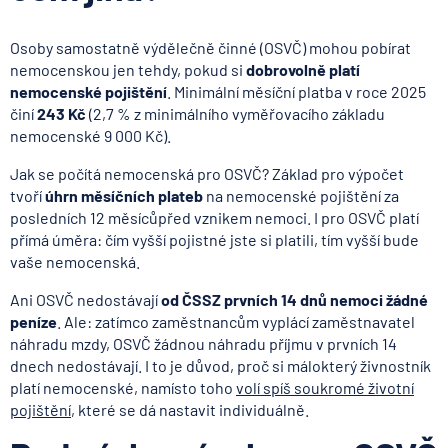
Osoby samostatně výdělečně činné (OSVČ) mohou pobírat
nemocenskou jen tehdy, pokud si
dobrovolně platí
nemocenské pojištění
. Minimální měsíční platba v roce 2025
činí
243 Kč
(2,7 % z minimálního vyměřovacího základu
nemocenské 9 000 Kč).
Jak se počítá nemocenská pro OSVČ? Základ pro výpočet
tvoří
úhrn měsíčních plateb
na nemocenské pojištění za
posledních 12 měsícůpřed vznikem nemoci. I pro OSVČ platí
přímá úměra: čím vyšší pojistné jste si platili, tím vyšší bude
vaše nemocenská.
Ani OSVČ nedostávají
od ČSSZ prvních 14 dnů nemoci žádné
peníze
. Ale: zatímco zaměstnancům vyplácí zaměstnavatel
náhradu mzdy, OSVČ žádnou náhradu příjmu v prvních 14
dnech nedostávají. I to je důvod, proč si málokterý živnostník
platí nemocenské, namísto toho
volí spíš soukromé životní
pojištění
, které se dá nastavit individuálně.