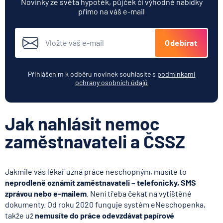
Novinky ze světa hypoték, půjček či výhodné nabídky
přímo na váš e-mail
Odebírat
Přihlášením k odběru novinek souhlasíte s
podmínkami
ochrany osobních údajů
Jak nahlásit nemoc
zaměstnavateli a ČSSZ
Jakmile vás lékař uzná práce neschopným, musíte to
neprodleně oznámit zaměstnavateli – telefonicky, SMS
zprávou nebo e-mailem
. Není třeba čekat na vytištěné
dokumenty. Od roku 2020 funguje systém eNeschopenka,
takže už
nemusíte do práce odevzdávat papírové