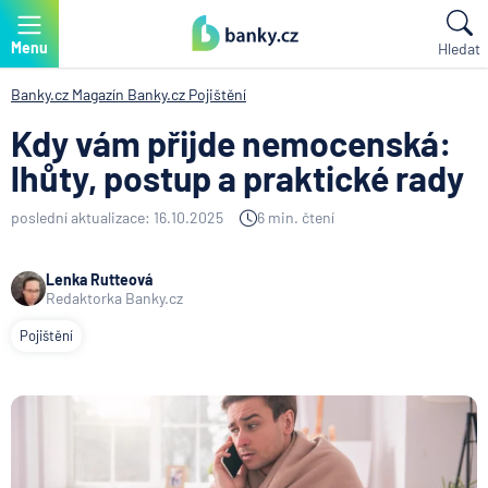
Menu
Hledat
Banky.cz
Magazín Banky.cz
Pojištění
Kdy vám přijde nemocenská:
lhůty, postup a praktické rady
poslední aktualizace: 16.10.2025
6 min. čtení
Lenka Rutteová
Redaktorka Banky.cz
Pojištění