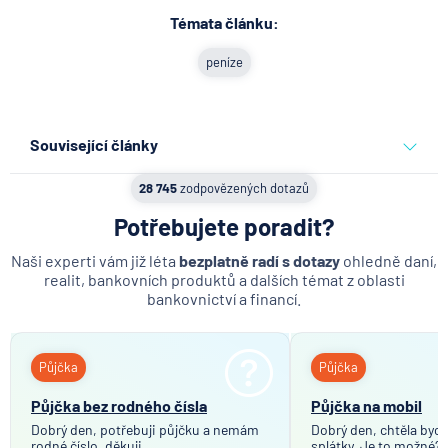
Témata článku:
peníze
Související články
Co se děje po nahlášení
28 745
zodpovězených dotazů
podvodu v Air Bank
Potřebujete poradit?
7.8.2026
Běžný účet
Naši experti vám již léta
bezplatně radí s dotazy
ohledně daní,
realit, bankovních produktů a dalších témat z oblasti
bankovnictví a financí.
ČNB ponechala úroky,
klíčový je ale výhled inflace
Půjčka
Půjčka
7.8.2026
Hypotéka
Půjčka bez rodného čísla
Půjčka na mobil
Dobrý den, potřebuji půjčku a nemám
Dobrý den, chtěla bych 
rodné číslo, děkuji.
Partners Banka spouští
splátky. Je to možné?