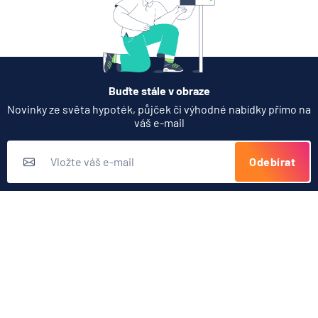
Buďte stále v obraze
Novinky ze světa hypoték, půjček či výhodné nabídky přímo na
váš e-mail
Odebírat
Přihlášením k odběru novinek souhlasíte s
podmínkami ochrany
osobních údajů
Nabídka produktů
Půjčky
Užitečné odkazy