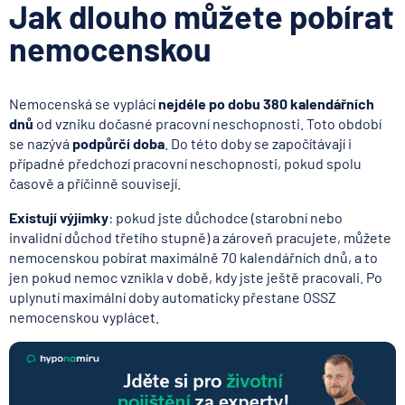
Jak dlouho můžete pobírat
nemocenskou
Nemocenská se vyplácí
nejdéle po dobu 380 kalendářních
dnů
od vzniku dočasné pracovní neschopnosti. Toto období
se nazývá
podpůrčí doba
. Do této doby se započítávají i
případné předchozí pracovní neschopnosti, pokud spolu
časově a příčinně souvisejí.
Existují výjimky
: pokud jste důchodce (starobní nebo
invalidní důchod třetího stupně) a zároveň pracujete, můžete
nemocenskou pobírat maximálně 70 kalendářních dnů, a to
jen pokud nemoc vznikla v době, kdy jste ještě pracovali. Po
uplynutí maximální doby automaticky přestane OSSZ
nemocenskou vyplácet.