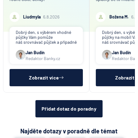
nákup a prodej bitcoinu
přímo v Partners App
Liudmyla
6.8.2026
Božena M.
6.8
6.8.2026
Daně
Dobrý den, s výběrem vhodné
Dobrý den, s výbě
půjčky Vám pomůže
půjčky na mobil V
Když rozhoduje stres: nové
náš srovnávač půjček a případně
náš srovnávač půjč
triky bankovních
též srovnávač nebankovních
též srovnávač neb
podvodníků
půjček. Pro získání půjčky je
půjček. Pro získání
Jan Budín
Jan Budín
třeba mít dostatečný příjem,
nákupu na splátky) 
Redaktor Banky.cz
Redaktor Ban
nebýt ve zkušební ani výpovědní
dostatečný příjem,
6.8.2026
Banka
lhůtě, mít čistý registr dlužník a
zkušební ani výpov
ideálně mít pracovn
mít čistý reg
Zobrazit více
Zobrazit 
Zobrazit všechny články
Přidat dotaz do poradny
Najděte dotazy v poradně dle témat