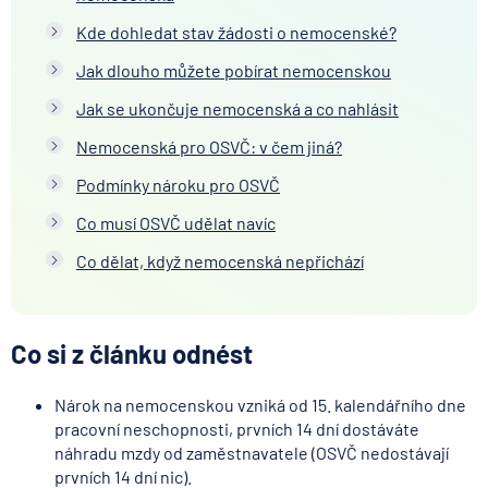
Kde dohledat stav žádosti o nemocenské?
Jak dlouho můžete pobírat nemocenskou
Jak se ukončuje nemocenská a co nahlásit
Nemocenská pro OSVČ: v čem jiná?
Podmínky nároku pro OSVČ
Co musí OSVČ udělat navíc
Co dělat, když nemocenská nepřichází
Co si z článku odnést
Nárok na nemocenskou vzniká od 15. kalendářního dne
pracovní neschopnosti, prvních 14 dní dostáváte
náhradu mzdy od zaměstnavatele (OSVČ nedostávají
prvních 14 dní nic).