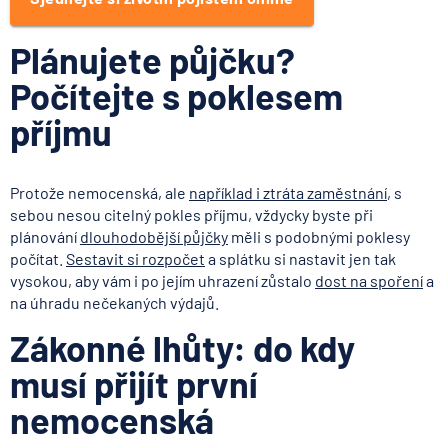
Plánujete půjčku?
Počítejte s poklesem
příjmu
Protože nemocenská, ale
například i ztráta zaměstnání
, s
sebou nesou citelný pokles příjmu, vždycky byste při
plánování
dlouhodobější půjčky
měli s podobnými poklesy
počítat.
Sestavit si rozpočet
a splátku si nastavit jen tak
vysokou, aby vám i po jejím uhrazení zůstalo
dost na spoření
a
na úhradu nečekaných výdajů.
Zákonné lhůty: do kdy
musí přijít první
nemocenská