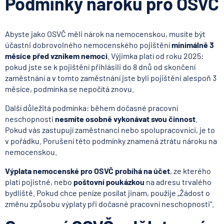
Podmínky nároku pro OSVČ
Abyste jako OSVČ měli nárok na nemocenskou, musíte být
účastni dobrovolného nemocenského pojištění
minimálně 3
měsíce před vznikem nemoci
. Výjimka platí od roku 2025:
pokud jste se k pojištění přihlásili do 8 dnů od skončení
zaměstnání a v tomto zaměstnání jste byli pojištěni alespoň 3
měsíce, podmínka se nepočítá znovu.
Další důležitá podmínka: během dočasné pracovní
neschopnosti
nesmíte osobně vykonávat svou činnost
.
Pokud vás zastupují zaměstnanci nebo spolupracovníci, je to
v pořádku. Porušení této podmínky znamená ztrátu nároku na
nemocenskou.
Výplata nemocenské pro OSVČ probíhá na účet
, ze kterého
platí pojistné, nebo
poštovní poukázkou
na adresu trvalého
bydliště. Pokud chce peníze posílat jinam, použije „Žádost o
změnu způsobu výplaty při dočasné pracovní neschopnosti".