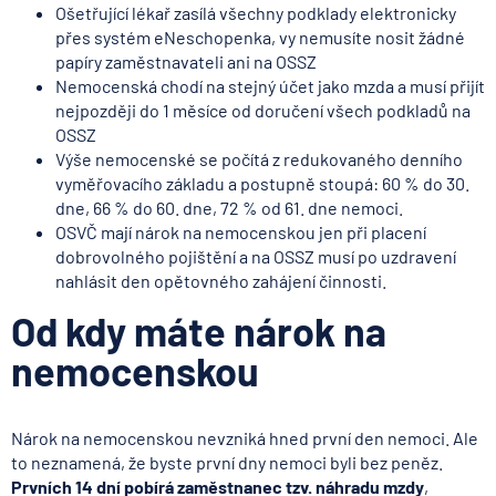
Ošetřující lékař zasílá všechny podklady elektronicky
přes systém eNeschopenka, vy nemusíte nosit žádné
papíry zaměstnavateli ani na OSSZ
Nemocenská chodí na stejný účet jako mzda a musí přijít
nejpozději do 1 měsíce od doručení všech podkladů na
OSSZ
Výše nemocenské se počítá z redukovaného denního
vyměřovacího základu a postupně stoupá: 60 % do 30.
dne, 66 % do 60. dne, 72 % od 61. dne nemoci.
OSVČ mají nárok na nemocenskou jen při placení
dobrovolného pojištění a na OSSZ musí po uzdravení
nahlásit den opětovného zahájení činnosti.
Od kdy máte nárok na
nemocenskou
Nárok na nemocenskou nevzniká hned první den nemoci. Ale
to neznamená, že byste první dny nemoci byli bez peněz.
Prvních 14 dní pobírá zaměstnanec tzv. náhradu mzdy
,