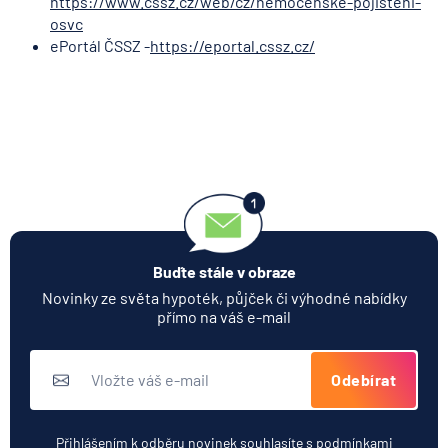
https://www.cssz.cz/web/cz/nemocenske-pojisteni-
osvc
ePortál ČSSZ -
https://eportal.cssz.cz/
Buďte stále v obraze
Novinky ze světa hypoték, půjček či výhodné nabídky
přímo na váš e-mail
Odebírat
Přihlášením k odběru novinek souhlasíte s
podmínkami