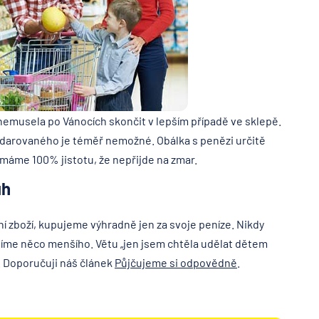
nemusela po Vánocích skončit v lepším případě ve sklepě.
obdarovaného je téměř nemožné. Obálka s penězi určitě
 máme 100% jistotu, že nepřijde na zmar.
uh
í zboží, kupujeme výhradně jen za svoje peníze. Nikdy
íme něco menšího. Větu „jen jsem chtěla udělat dětem
o. Doporučuji náš článek
Půjčujeme si odpovědně
.