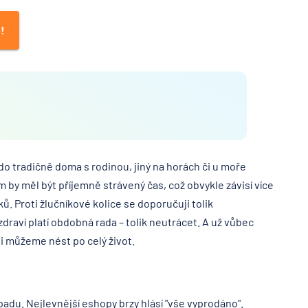
!
do tradičně doma s rodinou, jiný na horách či u moře
 by měl být příjemně strávený čas, což obvykle závisí více
. Proti žlučníkové kolice se doporučuji tolik
zdraví platí obdobná rada – tolik neutrácet. A už vůbec
i můžeme nést po celý život.
padu. Nejlevnější eshopy brzy hlásí "vše vyprodáno".