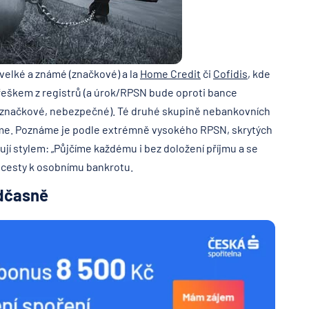
elké a známé (značkové) a la
Home Credit
či
Cofidis
, kde
eškem z registrů (a úrok/RPSN bude oproti bance
neznačkové, nebezpečné). Té druhé skupině nebankovních
me. Poznáme je podle extrémně vysokého RPSN, skrytých
jí stylem: „Půjčíme každému i bez doložení příjmu a se
k cesty k osobnímu bankrotu.
edčasně