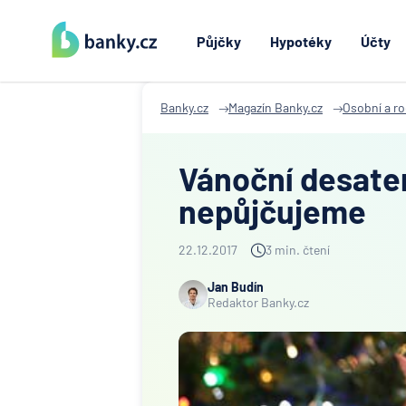
Půjčky
Hypotéky
Účty
Banky.cz
Magazín Banky.cz
Osobní a r
Vánoční desater
nepůjčujeme
22.12.2017
3 min. čtení
Jan Budín
Redaktor Banky.cz