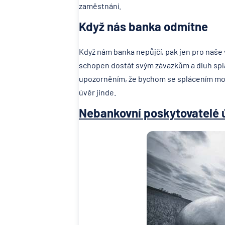
zaměstnání.
Když nás banka odmítne
Když nám banka nepůjčí, pak jen pro naše v
schopen dostát svým závazkům a dluh spl
upozorněním, že bychom se splácením moh
úvěr jinde.
Nebankovní poskytovatelé 