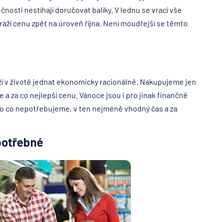
čnosti nestíhají doručovat balíky. V lednu se vrací vše
áží cenu zpět na úroveň října. Není moudřejší se těmto
ží v životě jednat ekonomicky racionálně. Nakupujeme jen
a za co nejlepší cenu. Vánoce jsou i pro jinak finančně
o co nepotřebujeme, v ten nejméně vhodný čas a za
potřebné