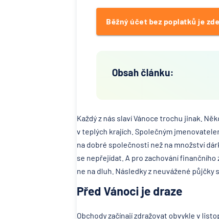
Běžný účet bez poplatků je zde
Obsah článku:
Každý z nás slaví Vánoce trochu jinak. Něk
v teplých krajích. Společným jmenovatelem
na dobré společnosti než na množství dárků
se nepřejídat. A pro zachování finančního 
ne na dluh. Následky z neuvážené půjčky s
Před Vánoci je draze
Obchody začínají zdražovat obvykle v listo