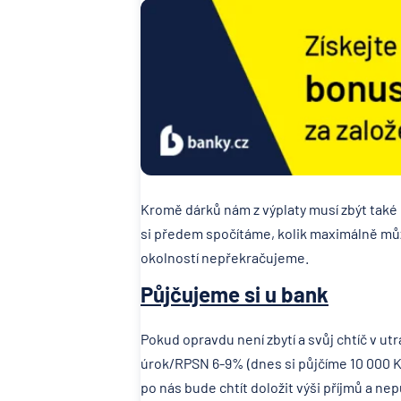
Kromě dárků nám z výplaty musí zbýt také n
si předem spočítáme, kolik maximálně můž
okolností nepřekračujeme.
Půjčujeme si u bank
Pokud opravdu není zbytí a svůj chtíč v ut
úrok/RPSN 6-9% (dnes si půjčíme 10 000 Kč
po nás bude chtít doložit výši příjmů a nep