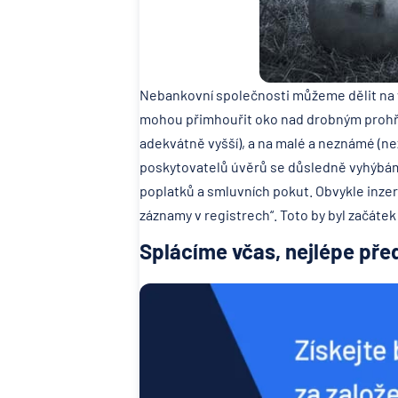
Nebankovní společnosti můžeme dělit na v
mohou přimhouřit oko nad drobným prohř
adekvátně vyšší), a na malé a neznámé (
poskytovatelů úvěrů se důsledně vyhýbá
poplatků a smluvních pokut. Obvykle inzeru
záznamy v registrech“. Toto by byl začáte
Splácíme včas, nejlépe př