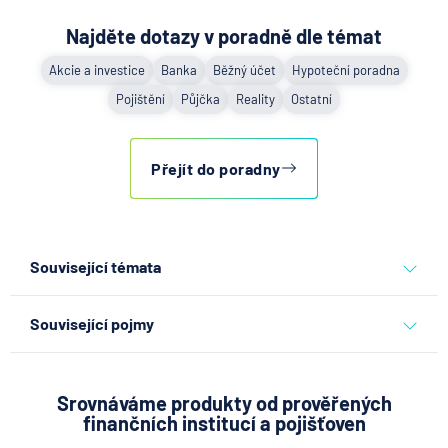
Najděte dotazy v poradně dle témat
Akcie a investice
Banka
Běžný účet
Hypoteční poradna
Pojištění
Půjčka
Reality
Ostatní
Přejít do poradny
Související témata
běžný účet
peníze
účty
Související pojmy
Deviza
Valuta
Srovnáváme produkty od prověřených
finančních institucí a pojišťoven
Účetní zůstatek na běžném účtu