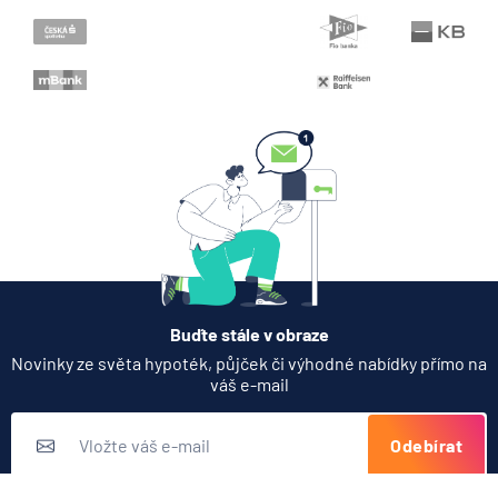
Transakce
Podílový fond
Podpisové právo
Rodinný rozpočet
NFC
Platební terminál
Zaměstnanec
Podnikatel
Cílová částka
Buďte stále v obraze
Novinky ze světa hypoték, půjček či výhodné nabídky přímo na
váš e-mail
Odebírat