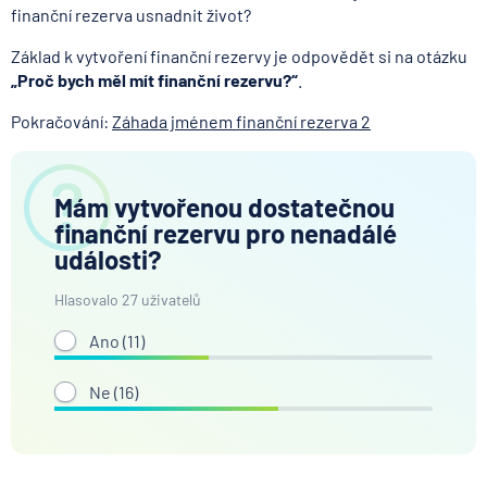
finanční rezerva usnadnit život?
Základ k vytvoření finanční rezervy je odpovědět si na otázku
„Proč bych měl mít finanční rezervu?“
.
Pokračování:
Záhada jménem finanční rezerva 2
Mám vytvořenou dostatečnou
finanční rezervu pro nenadálé
události?
Hlasovalo 27 uživatelů
Ano (
11
)
Ne (
16
)