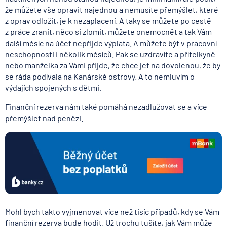
že můžete vše opravit najednou a nemusíte přemýšlet, které
z oprav odložit, je k nezaplacení. A taky se můžete po cestě
z práce zranit, něco si zlomit, můžete onemocnět a tak Vám
další měsíc na
účet
nepřijde výplata. A můžete být v pracovní
neschopnosti i několik měsíců. Pak se uzdravíte a přítelkyně
nebo manželka za Vámi přijde, že chce jet na dovolenou, že by
se ráda podívala na Kanárské ostrovy. A to nemluvím o
výdajích spojených s dětmi.
Finanční rezerva nám také pomáhá nezadlužovat se a více
přemýšlet nad penězi.
Mohl bych takto vyjmenovat více než tisíc případů, kdy se Vám
finanční rezerva bude hodit. Už trochu tušíte, jak Vám může