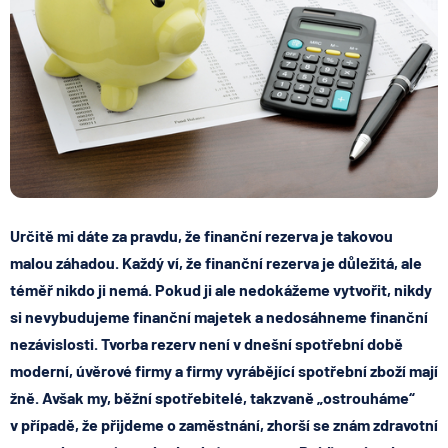
Určitě mi dáte za pravdu, že finanční rezerva je takovou
malou záhadou. Každý ví, že finanční rezerva je důležitá, ale
téměř nikdo ji nemá. Pokud ji ale nedokážeme vytvořit, nikdy
si nevybudujeme finanční majetek a nedosáhneme finanční
nezávislosti. Tvorba rezerv není v dnešní spotřební době
moderní, úvěrové firmy a firmy vyrábějící spotřební zboží mají
žně. Avšak my, běžní spotřebitelé, takzvaně „ostrouháme“
v případě, že přijdeme o zaměstnání, zhorší se znám zdravotní