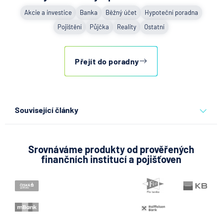
Akcie a investice
Banka
Běžný účet
Hypoteční poradna
Pojištění
Půjčka
Reality
Ostatní
Přejít do poradny
Související články
Co se děje po nahlášení
podvodu v Air Bank
Srovnáváme produkty od prověřených
finančních institucí a pojišťoven
7.8.2026
Běžný účet
ČNB ponechala úroky,
klíčový je ale výhled inflace