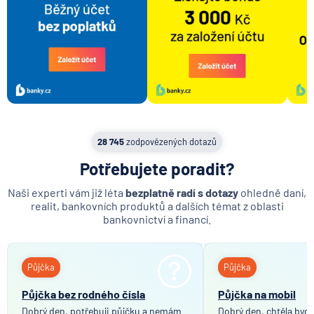
Doklad totožnosti
Předschválená půjčka
Retailové bankovnictví
Vedení účtu
Google pay
Xiaomi pay
Bankovní spojení
28 745
zodpovězených dotazů
Plná moc
Potřebujete poradit?
Rodinný rozpočet
Naši experti vám již léta
bezplatně radí s dotazy
ohledně daní,
realit, bankovních produktů a dalších témat z oblasti
bankovnictví a financí.
Půjčka
Půjčka
Půjčka bez rodného čísla
Půjčka na mobil
Dobrý den, potřebuji půjčku a nemám
Dobrý den, chtěla bych 