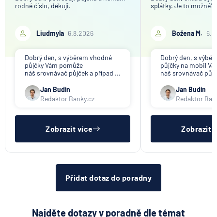
rodné číslo, děkuji.
splátky. Je to možné?
Liudmyla
6.8.2026
Božena M.
6.8
Dobrý den, s výběrem vhodné
Dobrý den, s výbě
půjčky Vám pomůže
půjčky na mobil V
náš srovnávač půjček a případ ...
náš srovnávač půjče
Jan Budín
Jan Budín
Redaktor Banky.cz
Redaktor Ban
Zobrazit více
Zobrazit 
Přidat dotaz do poradny
Najděte dotazy v poradně dle témat