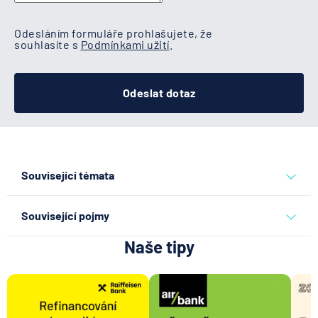
Odesláním formuláře prohlašujete, že
souhlasíte s
Podmínkami užití
.
Odeslat dotaz
Související témata
běžný účet
Související pojmy
Naše tipy
Disponibilní zůstatek
Kód banky
Disponent
Kodex mobility klientů