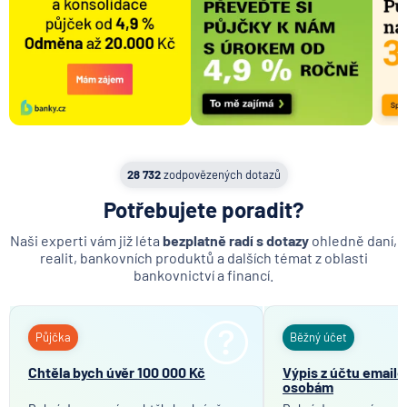
Výpis z úvěrového účtu
Předschválená půjčka
Google pay
Fitbit pay
Xiaomi pay
Osobní bankéř
28 732
zodpovězených dotazů
Plná moc
Potřebujete poradit?
Rodinný příslušník
Naši experti vám již léta
bezplatně radí s dotazy
ohledně daní,
realit, bankovních produktů a dalších témat z oblasti
bankovnictví a financí.
Půjčka
Běžný účet
Chtěla bych úvěr 100 000 Kč
Výpis z účtu email
osobám