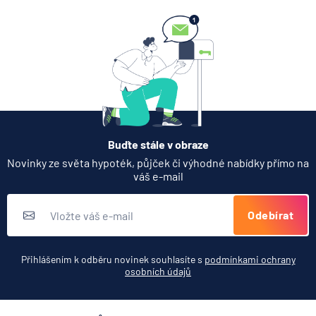
6.8.2026
Banka
Partners Banka spouští
termínovaný vklad 4,33 %
p.a. na 6 měsíců
5.8.2026
Daně
Buďte stále v obraze
Jak dnes vykládat výsledky
Novinky ze světa hypoték, půjček či výhodné nabídky přímo na
zátěžových testů ČNB
váš e-mail
5.8.2026
Banka
Odebírat
Zobrazit všechny články
Přihlášením k odběru novinek souhlasíte s
podmínkami ochrany
osobních údajů