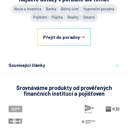
Akcie a investice
Banka
Běžný účet
Hypoteční poradna
Pojištění
Půjčka
Reality
Ostatní
Přejít do poradny
Související články
Partners Banka spouští
nákup a prodej bitcoinu
přímo v Partners App
Srovnáváme produkty od prověřených
finančních institucí a pojišťoven
6.8.2026
Daně
Když rozhoduje stres: nové
triky bankovních podvodníků