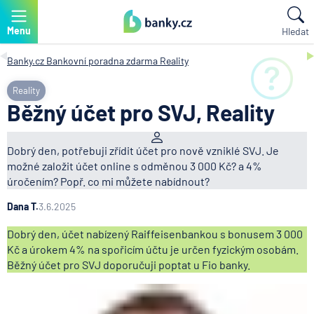
Menu
Hledat
Banky.cz
Bankovní poradna zdarma
Reality
Reality
Běžný účet pro SVJ, Reality
Dobrý den, potřebuji zřídit účet pro nově vzniklé SVJ. Je
možné založit účet online s odměnou 3 000 Kč? a 4%
úročením? Popř. co mi můžete nabídnout?
Dana T.
3.6.2025
Dobrý den, účet nabízený Raiffeisenbankou s bonusem 3 000
Kč a úrokem 4% na spořicím účtu je určen fyzickým osobám.
Běžný účet pro SVJ doporučuji poptat u Fio banky.