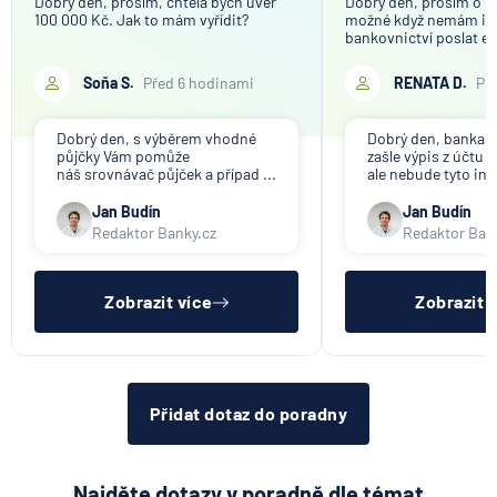
Dobrý den, prosím, chtěla bych úvěr
Dobrý den, prosím o in
100 000 Kč. Jak to mám vyřídit?
možné když nemám in
bankovnictví poslat em
Soňa S.
Před 6 hodinami
RENATA D.
Př
Dobrý den, s výběrem vhodné
Dobrý den, banka V
půjčky Vám pomůže
zašle výpis z účtu n
náš srovnávač půjček a případ ...
ale nebude tyto inf
Jan Budín
Jan Budín
Redaktor Banky.cz
Redaktor Ban
Zobrazit více
Zobrazit 
Přidat dotaz do poradny
Najděte dotazy v poradně dle témat