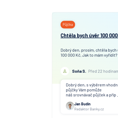
Půjčka
Chtěla bych úvěr 100 000
Dobrý den, prosím, chtěla bych
100 000 Kč. Jak to mám vyřídit?
Soňa S.
Před 22 hodina
Dobrý den, s výběrem vhod
půjčky Vám pomůže
náš srovnávač půjček a příp .
Jan Budín
Redaktor Banky.cz