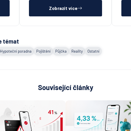
Zobrazit více
e témat
Hypoteční poradna
Pojištění
Půjčka
Reality
Ostatní
Související články