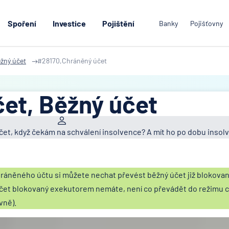
Spoření
Investice
Pojištění
Banky
Pojišťovny
žný účet
#28170,Chráněný účet
et, Běžný účet
účet, když čekám na schválení insolvence? A mít ho po dobu insol
hráněného účtu si můžete nechat převést běžný účet již blokova
et blokovaný exekutorem nemáte, není co převádět do režimu 
vně).