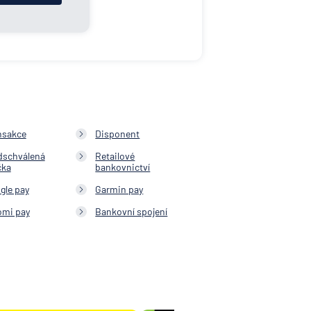
nsakce
Disponent
dschválená
Retailové
čka
bankovnictví
gle pay
Garmin pay
omi pay
Bankovní spojení