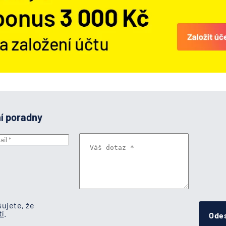
ní poradny
ujete, že
í
.
Odes