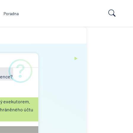
Poradna
vence?
ný exekutorem.
chráněného účtu