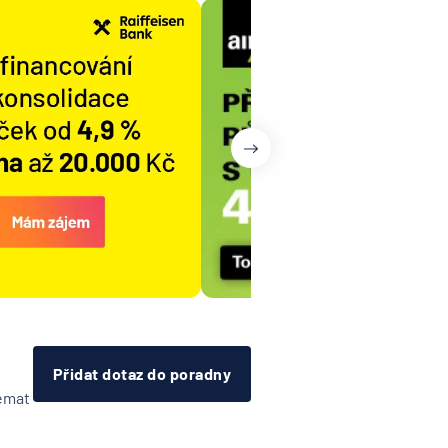
Přidat dotaz do poradny
témat