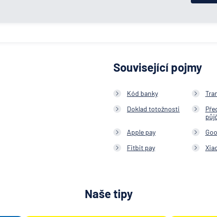
Související pojmy
Kód banky
Tra
Doklad totožnosti
Pře
půj
Apple pay
Goo
Fitbit pay
Xia
Naše tipy