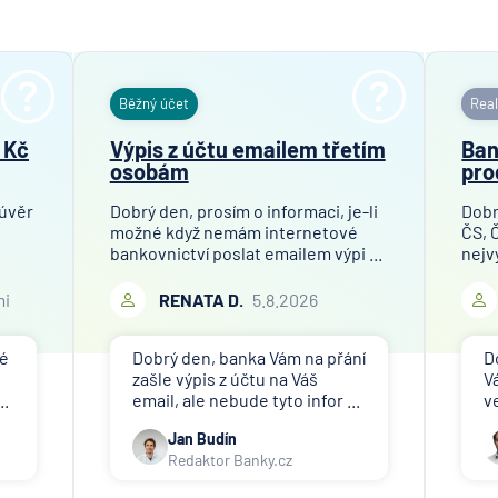
Běžný účet
Real
 Kč
Výpis z účtu emailem třetím
Ban
osobám
pro
 úvěr
Dobrý den, prosím o informaci, je-li
Dobr
možné když nemám internetové
ČS, 
bankovnictví poslat emailem výpi ...
nejv
mi
RENATA D.
5.8.2026
né
Dobrý den, banka Vám na přání
D
zašle výpis z účtu na Váš
V
..
email, ale nebude tyto infor ...
v
Jan Budín
Redaktor Banky.cz