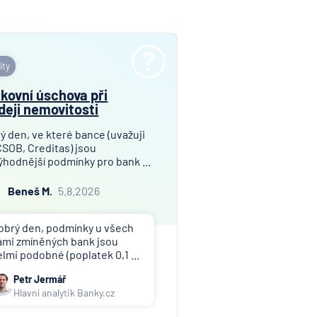
ity
kovní úschova při
deji nemovitosti
ý den, ve které bance (uvažuji
ČSOB, Creditas) jsou
ýhodnější podmínky pro bank ...
Beneš M.
5.8.2026
obrý den, podmínky u všech
ámi zmíněných bank jsou
elmi podobné (poplatek 0,1 ...
Petr Jermář
Hlavní analytik Banky.cz