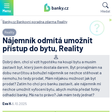
Menu
Hledat
Banky.cz
Bankovní poradna zdarma
Reality
Reality
Nájemník odmítá umožnit
přístup do bytu, Reality
Dobrý den, chci si vzít hypotéku na koupi bytu a musím
zastavit byt, který jsem dostala darem. Byt pronajímám na
dobu neurčitou a bohužel nájemník se nechce stěhovat a
nemohu.ho tedy prodat. Mám nějakou možnost jak byt
prodat? Zatím ho chci pro banku zastavit, ale nájemník mi
nechce umožnit vyfocení bytu, abych mohla předat fotky
odhadci banky. Má na to právo? Jak mám tedy jednat?
Eva H.
6.10.2025