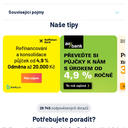
pronájem bytu
Související pojmy
Naše tipy
Pronajímatel
28 745
zodpovězených dotazů
Potřebujete poradit?