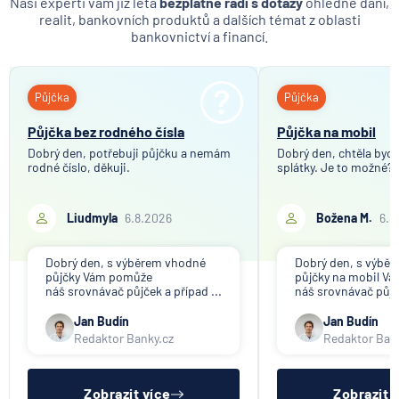
Naši experti vám již léta
bezplatně radí s dotazy
ohledně daní,
realit, bankovních produktů a dalších témat z oblasti
bankovnictví a financí.
Půjčka
Půjčka
Půjčka bez rodného čísla
Půjčka na mobil
Dobrý den, potřebuji půjčku a nemám
Dobrý den, chtěla bych 
rodné číslo, děkuji.
splátky. Je to možné?
Liudmyla
6.8.2026
Božena M.
6.8
Dobrý den, s výběrem vhodné
Dobrý den, s výbě
půjčky Vám pomůže
půjčky na mobil V
náš srovnávač půjček a případ ...
náš srovnávač půjče
Jan Budín
Jan Budín
Redaktor Banky.cz
Redaktor Ban
Zobrazit více
Zobrazit 