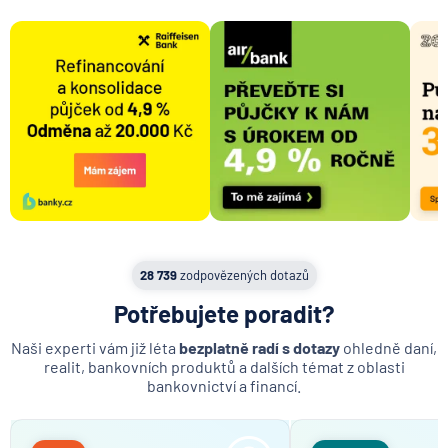
P2P půjčky
Dočasně nezajištěný úvěr na nemovitost
Floatová úroková sazba
Supervize hodnoty nemovitosti
Úvěr ze stavebního spoření
Aukce nemovitosti
Dražba nemovitosti
Jistina půjčky
Podnikatelská půjčka
28 739
zodpovězených dotazů
Bydlení
Potřebujete poradit?
Zprostředkovatel
Naši experti vám již léta
bezplatně radí s dotazy
ohledně daní,
realit, bankovních produktů a dalších témat z oblasti
bankovnictví a financí.