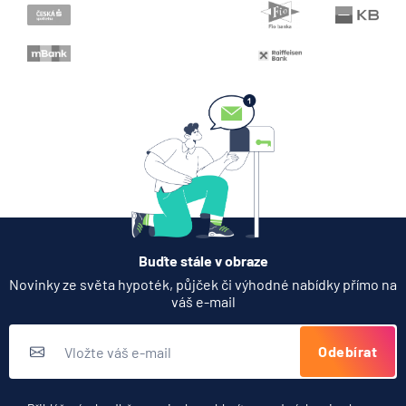
Když rozhoduje stres: nové
triky bankovních podvodníků
6.8.2026
Banka
Partners Banka spouští
termínovaný vklad 4,33 %
p.a. na 6 měsíců
5.8.2026
Daně
Buďte stále v obraze
Jak dnes vykládat výsledky
Novinky ze světa hypoték, půjček či výhodné nabídky přímo na
zátěžových testů ČNB
váš e-mail
5.8.2026
Banka
Odebírat