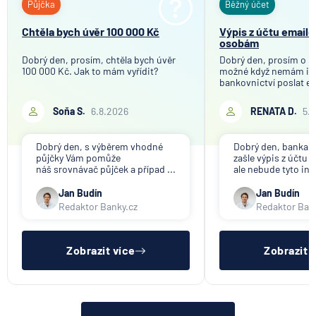
Půjčka
Běžný účet
Chtěla bych úvěr 100 000 Kč
Výpis z účtu email
osobám
Dobrý den, prosím, chtěla bych úvěr
Dobrý den, prosím o in
100 000 Kč. Jak to mám vyřídit?
možné když nemám in
bankovnictví poslat em
Soňa S.
6.8.2026
RENATA D.
5.
Dobrý den, s výběrem vhodné
Dobrý den, banka V
půjčky Vám pomůže
zašle výpis z účtu n
náš srovnávač půjček a případ ...
ale nebude tyto inf
Jan Budín
Jan Budín
Redaktor Banky.cz
Redaktor Ban
Zobrazit více
Zobrazit 