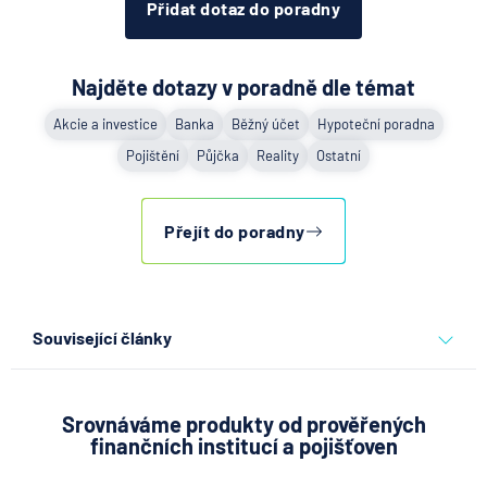
Přidat dotaz do poradny
Najděte dotazy v poradně dle témat
Akcie a investice
Banka
Běžný účet
Hypoteční poradna
Pojištění
Půjčka
Reality
Ostatní
Přejít do poradny
Související články
Partners Banka spouští
nákup a prodej bitcoinu
přímo v Partners App
Srovnáváme produkty od prověřených
finančních institucí a pojišťoven
6.8.2026
Daně