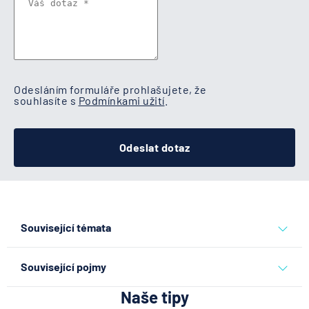
Odesláním formuláře prohlašujete, že
souhlasíte s
Podmínkami užití
.
Odeslat dotaz
Související témata
půjčka
půjčky
Související pojmy
Naše tipy
Refinancování půjčky