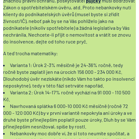
značnou právní ochranu, poskytovatel
půjčky
musí dodržovat
Zákon o spotřebitelském úvěru, atd. Proto nebankovky nutí
klienty do podnikatelských úvěrů (musel byste si zřídit
živnost/IČ), neboť pak by se na Vás pohlíželo jako na
podnikatele (nikoliv spotřebitele) a žádná legislativa by Vás
nechránila. Nechcete-li přijít o nemovitost a vrátit se znovu
do insolvence, dejte od toho ruce pryč.
A teď trocha matematiky:
Varianta 1: Úrok 2-3% měsíčně je 24-36% ročně, tedy
ročně byste zaplatil jen na úrocích 156 000 - 234 000 Kč.
Dlouhodobý úvěr nezískáte (nikdo Vám ho takto po insolvenci
neposkytne), tedy v této fázi setrváte napořád.
Varianta 2: Úrok 14-17% ročně vychází na 91 000 - 110 500
Kč.
Navrhovaná splátka 6 000-10 000 Kč měsíčně (ročně 72
000 - 120 000 Kč) by v první variantě nepokryla ani úroky a ve
druhé byste přinejlepším poplatil pouze úroky. Dluh by se Vám
přinejlepším nesnižoval, spíše by rostl.
Nebankovky moc dobře ví, že si toto neumíte spočítat, a