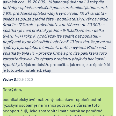
advokát cca - 15-20.000,- b) balonový úvěr na 1-3 roky dle
potřeby - splácí se měsíčně pouze úrok, nikoli jistina - úrok
7,9%, předčasná splátka vždy k výročí roku 1% 2) varianta -
skládá se pouze z jedné fáze - podnikatelský úvěr na nákup -
úrok 14 -17%/rok. - právní služby, notář cca - do 20.000,- -
splátka - je nám prakticky jedno - 6-10.000,-/měs. - délka
úvěru 1+1+1 roky. K výročí vždy lze splatit bez poplatku -
popřípadě by se dal zařídit úvěr i na 5-10 let s tím, že první rok
a půl by byla splátka minimální a poté navýšení. Předčasná
splátka by byla 1% + provize firmě a provize paní která toto
zprostředkovala. Po výmazu z registru přejít do bankovní
hypotéky.
Nějak nedokážu propočítat jak moc je to špatně či
je toto zvládnutelné.Děkuji
Václav S.
30.9.2020
Dobrý den,
podnikatelský úvěr nabízený nebankovní společnostmi
fyzickým osobám je na hranici podvodu a důrazně toto
nedoporučuji. Jako spotřebitel máte nárok na poměrně