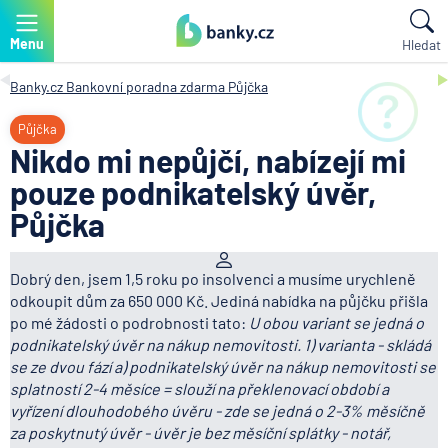
Menu
Hledat
Banky.cz
Bankovní poradna zdarma
Půjčka
Půjčka
Nikdo mi nepůjčí, nabízejí mi
pouze podnikatelský úvěr,
Půjčka
Dobrý den, jsem 1,5 roku po insolvenci a musíme urychleně
odkoupit dům za 650 000 Kč. Jediná nabídka na půjčku přišla
po mé žádosti o podrobnosti tato:
U obou variant se jedná o
podnikatelský úvěr na nákup nemovitosti. 1) varianta - skládá
se ze dvou fází a) podnikatelský úvěr na nákup nemovitosti se
splatností 2-4 měsíce = slouží na překlenovací období a
vyřízení dlouhodobého úvěru - zde se jedná o 2-3% měsíčně
za poskytnutý úvěr - úvěr je bez měsíční splátky - notář,