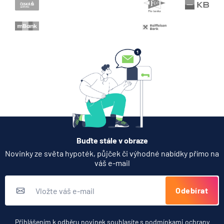
Když rozhoduje stres: nové
triky bankovních podvodníků
6.8.2026
Banka
Partners Banka spouští
termínovaný vklad 4,33 %
p.a. na 6 měsíců
5.8.2026
Daně
Buďte stále v obraze
Jak dnes vykládat výsledky
Novinky ze světa hypoték, půjček či výhodné nabídky přímo na
zátěžových testů ČNB
váš e-mail
5.8.2026
Banka
Odebírat
Zobrazit všechny články
Přihlášením k odběru novinek souhlasíte s
podmínkami ochrany