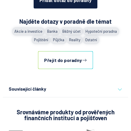
Přidat dotaz do poradny
Najděte dotazy v poradně dle témat
Akcie a investice
Banka
Běžný účet
Hypoteční poradna
Pojištění
Půjčka
Reality
Ostatní
Přejít do poradny
Související články
Partners Banka spouští
nákup a prodej bitcoinu
přímo v Partners App
Srovnáváme produkty od prověřených
finančních institucí a pojišťoven
6.8.2026
Daně