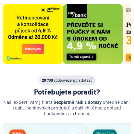
28 739
zodpovězených dotazů
Potřebujete poradit?
Naši experti vám již léta
bezplatně radí s dotazy
ohledně daní,
realit, bankovních produktů a dalších témat z oblasti
bankovnictví a financí.
Půjčka
Běžný účet