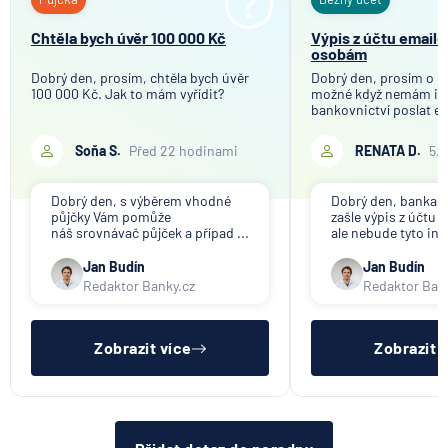
Chtěla bych úvěr 100 000 Kč
Výpis z účtu email
osobám
Dobrý den, prosím, chtěla bych úvěr
Dobrý den, prosím o in
100 000 Kč. Jak to mám vyřídit?
možné když nemám in
bankovnictví poslat em
Soňa S.
Před 22 hodinami
RENATA D.
5.
Dobrý den, s výběrem vhodné
Dobrý den, banka V
půjčky Vám pomůže
zašle výpis z účtu n
náš srovnávač půjček a případ ...
ale nebude tyto inf
Jan Budín
Jan Budín
Redaktor Banky.cz
Redaktor Ban
Zobrazit více
Zobrazit 