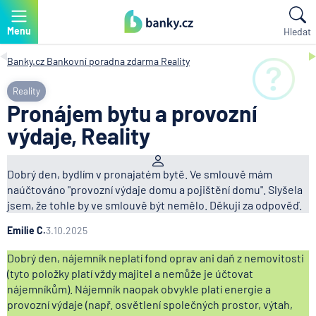
Menu
Hledat
Banky.cz
Bankovní poradna zdarma
Reality
Reality
Pronájem bytu a provozní
výdaje, Reality
Dobrý den, bydlím v pronajatém bytě. Ve smlouvě mám
naúčtováno "provozní výdaje domu a pojištění domu". Slyšela
jsem, že tohle by ve smlouvě být nemělo. Děkuji za odpověď.
Emilie C.
3.10.2025
Dobrý den, nájemník neplatí fond oprav ani daň z nemovitosti
(tyto položky platí vždy majitel a nemůže je účtovat
nájemníkům). Nájemník naopak obvykle platí energie a
provozní výdaje (např. osvětlení společných prostor, výtah,