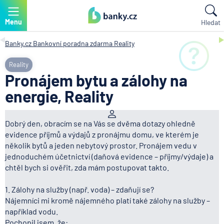
Menu
Hledat
Banky.cz
Bankovní poradna zdarma
Reality
Reality
Pronájem bytu a zálohy na
energie, Reality
Dobrý den, obracím se na Vás se dvěma dotazy ohledně
evidence příjmů a výdajů z pronájmu domu, ve kterém je
několik bytů a jeden nebytový prostor. Pronájem vedu v
jednoduchém účetnictví (daňová evidence – příjmy/výdaje) a
chtěl bych si ověřit, zda mám postupovat takto.
1. Zálohy na služby (např. voda) – zdaňují se?
Nájemníci mi kromě nájemného platí také zálohy na služby –
například vodu.
Pochopil jsem, že: