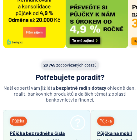
28 745
zodpovězených dotazů
Potřebujete poradit?
Naši experti vám již léta
bezplatně radí s dotazy
ohledně daní,
realit, bankovních produktů a dalších témat z oblasti
bankovnictví a financí.
Půjčka
Půjčka
Půjčka bez rodného čísla
Půjčka na mobil