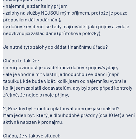
• nájemné je zdanitelný příjem,
• zálohy na služby NEJSOU mým příjmem, protože je pouze
přeposílám dál (vodárnám),
• v daňové evidenci se tedy mají uvádět jako příjmy a výdaje
neovlivňující základ daně (průtokové položky).
Je nutné tyto zálohy dokládat finančnímu úřadu?
Chápu to tak, že:
• není povinnost je uvádět mezi daňové příjmy/výdaje,
• ale je vhodné mít vlastní jednoduchou evidenci (např.
tabulku), kde bude vidět, kolik jsem od nájemníků vybral a
kolik jsem zaplatil dodavatelům, aby bylo pro případ kontroly
zřejmé, že nejde o moje příjmy.
2. Prázdný byt – mohu uplatňovat energie jako náklad?
Mám jeden byt, který je dlouhodobě prázdný (cca 10 let) a není
aktivně nabízen k pronájmu.
Chápu, že v takové situaci: