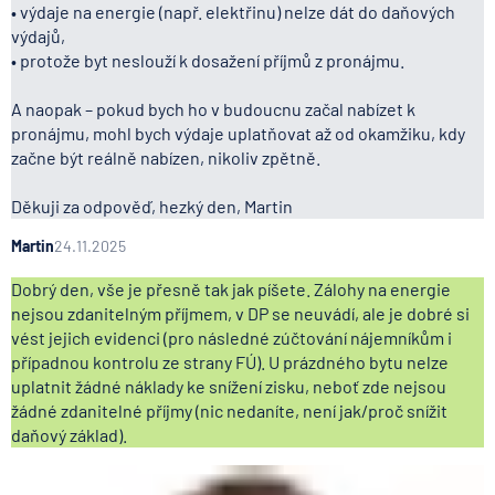
• výdaje na energie (např. elektřinu) nelze dát do daňových
výdajů,
• protože byt neslouží k dosažení příjmů z pronájmu.
A naopak – pokud bych ho v budoucnu začal nabízet k
pronájmu, mohl bych výdaje uplatňovat až od okamžiku, kdy
začne být reálně nabízen, nikoliv zpětně.
Děkuji za odpověď, hezký den, Martin
Martin
24.11.2025
Dobrý den, vše je přesně tak jak píšete. Zálohy na energie
nejsou zdanitelným příjmem, v DP se neuvádí, ale je dobré si
vést jejich evidenci (pro následné zúčtování nájemníkům i
případnou kontrolu ze strany FÚ). U prázdného bytu nelze
uplatnit žádné náklady ke snížení zisku, neboť zde nejsou
žádné zdanitelné příjmy (nic nedaníte, není jak/proč snížit
daňový základ).