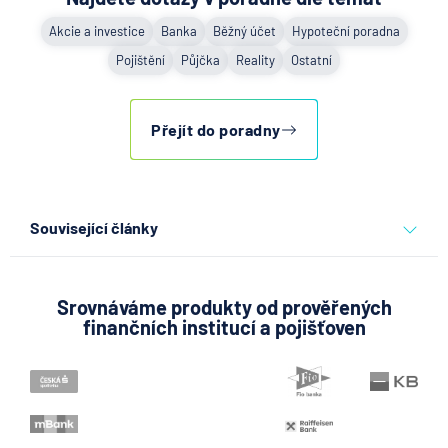
Akcie a investice
Banka
Běžný účet
Hypoteční poradna
Pojištění
Půjčka
Reality
Ostatní
Přejít do poradny
Související články
Co se děje po nahlášení
podvodu v Air Bank
Srovnáváme produkty od prověřených
finančních institucí a pojišťoven
7.8.2026
Běžný účet
ČNB ponechala úroky,
klíčový je ale výhled inflace