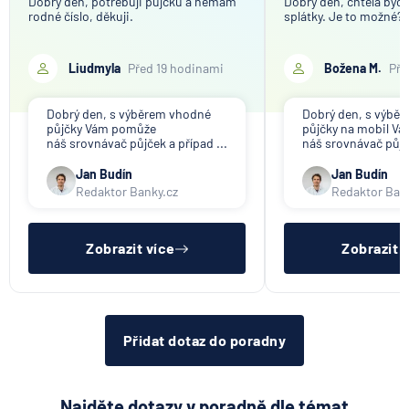
Dobrý den, potřebuji půjčku a nemám
Dobrý den, chtěla bych 
rodné číslo, děkuji.
splátky. Je to možné?
Liudmyla
Před 19 hodinami
Božena M.
Pře
Dobrý den, s výběrem vhodné
Dobrý den, s výbě
půjčky Vám pomůže
půjčky na mobil V
náš srovnávač půjček a případ ...
náš srovnávač půjče
Jan Budín
Jan Budín
Redaktor Banky.cz
Redaktor Ban
Zobrazit více
Zobrazit 
Přidat dotaz do poradny
Najděte dotazy v poradně dle témat