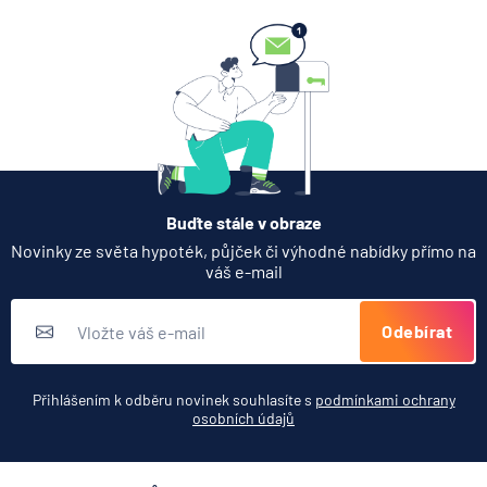
7.8.2026
Hypotéka
Partners Banka spouští
nákup a prodej bitcoinu
přímo v Partners App
6.8.2026
Daně
Buďte stále v obraze
Když rozhoduje stres: nové
Novinky ze světa hypoték, půjček či výhodné nabídky přímo na
triky bankovních podvodníků
váš e-mail
6.8.2026
Banka
Odebírat
Zobrazit všechny články
Přihlášením k odběru novinek souhlasíte s
podmínkami ochrany
osobních údajů