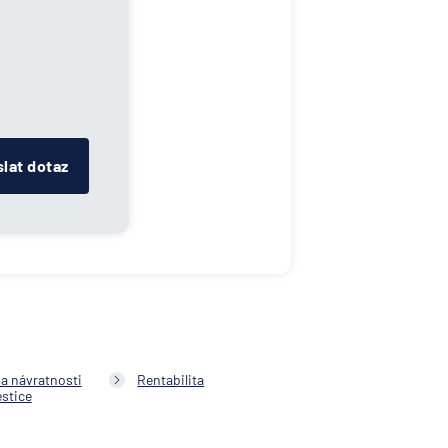
lat dotaz
a návratnosti
Rentabilita
estice