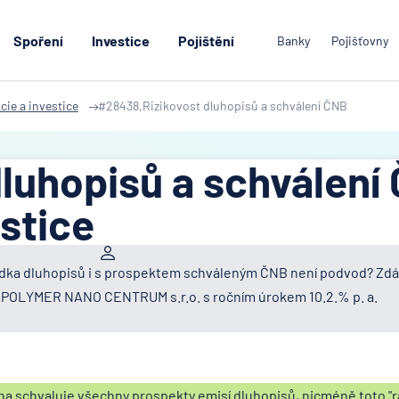
Spoření
Investice
Pojištění
Banky
Pojišťovny
cie a investice
#28438,Rizikovost dluhopisů a schválení ČNB
dluhopisů a schválení
estice
abídka dluhopisů i s prospektem schváleným ČNB není podvod? Zdá
ol. POLYMER NANO CENTRUM s.r.o. s ročním úrokem 10.2.% p. a.
a schvaluje všechny prospekty emisí dluhopisů, nicméně toto "r