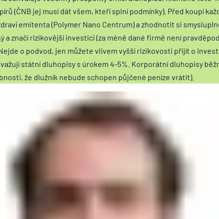
pírů (ČNB jej musí dát všem, kteří splní podmínky). Před koupí ka
í zdraví emitenta (Polymer Nano Centrum) a zhodnotit si smyslupln
 a značí rizikovější investici (za méně dané firmě není pravděp
Nejde o podvod, jen můžete vlivem vyšší rizikovosti přijít o inve
važují státní dluhopisy s úrokem 4-5%. Korporátní dluhopisy běžn
nosti, že dlužník nebude schopen půjčené peníze vrátit).