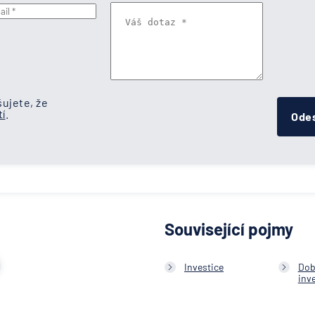
ujete, že
í
.
Odes
Související pojmy
Investice
Dob
inv