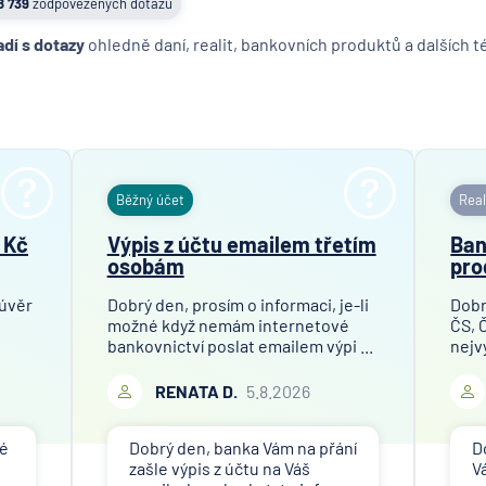
8 739
zodpovězených dotazů
adí s dotazy
ohledně daní, realit, bankovních produktů a dalších 
Běžný účet
Real
 Kč
Výpis z účtu emailem třetím
Ban
osobám
pro
 úvěr
Dobrý den, prosím o informaci, je-li
Dobr
možné když nemám internetové
ČS, 
bankovnictví poslat emailem výpi ...
nejv
RENATA D.
5.8.2026
né
Dobrý den, banka Vám na přání
D
zašle výpis z účtu na Váš
V