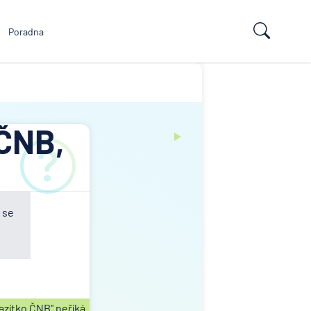
Poradna
 ČNB,
 se
azítko ČNB" neříká