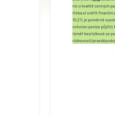
nic o kvalitě cenných pa
třeba si ověřit finančn
10,2% je poměrně vysoký
ochoten peníze půjčit). 
téměř bezrizikové se po
rizikovosti/pravděpodob