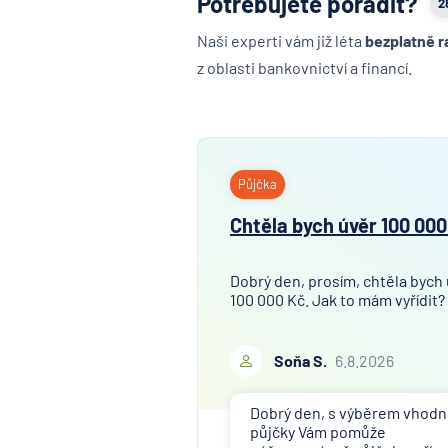
Potřebujete poradit?
2
Naši experti vám již léta
bezplatně r
z oblasti bankovnictví a financí.
Půjčka
Chtěla bych úvěr 100 000
Dobrý den, prosím, chtěla bych
100 000 Kč. Jak to mám vyřídit?
Soňa S.
6.8.2026
Dobrý den, s výběrem vhod
půjčky Vám pomůže