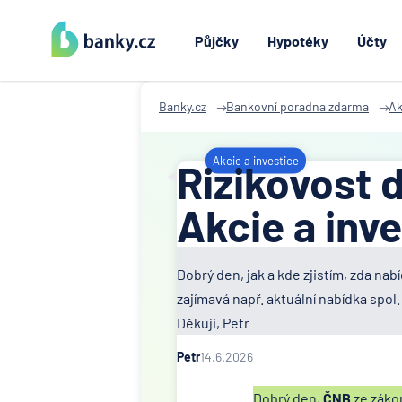
Půjčky
Hypotéky
Účty
Banky.cz
Bankovní poradna zdarma
Ak
Akcie a investice
Rizikovost 
Akcie a inv
Dobrý den, jak a kde zjistím, zda n
zajímavá např. aktuální nabídka sp
Děkuji, Petr
Petr
14.6.2026
Dobrý den,
ČNB
ze zákon