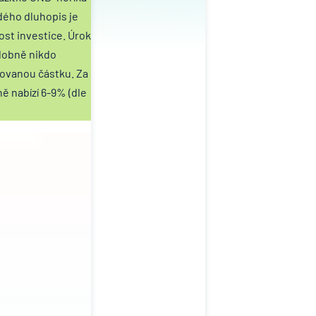
ždého dluhopis je
ost investice. Úrok
odobně nikdo
stovanou částku. Za
ě nabízí 6-9% (dle