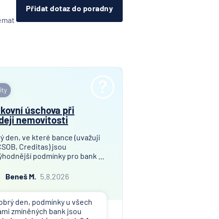
Přidat dotaz do poradny
témat
ity
kovní úschova při
deji nemovitosti
ý den, ve které bance (uvažuji
ČSOB, Creditas) jsou
ýhodnější podmínky pro bank ...
Beneš M.
5.8.2026
obrý den, podmínky u všech
ámi zmíněných bank jsou