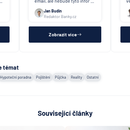
..
email, ale nebude tyto infor ...
v
Jan Budín
Redaktor Banky.cz
Zobrazit více
e témat
Hypoteční poradna
Pojištění
Půjčka
Reality
Ostatní
Související články