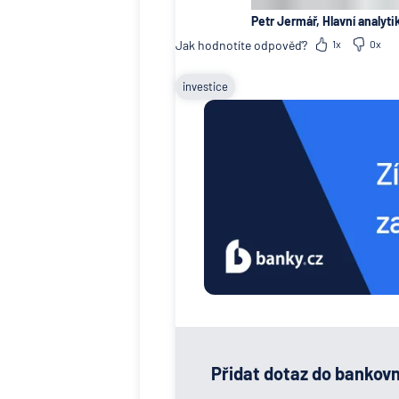
Petr Jermář, Hlavní analyti
Jak hodnotíte odpověď?
1x
0x
investice
Přidat dotaz do bankov