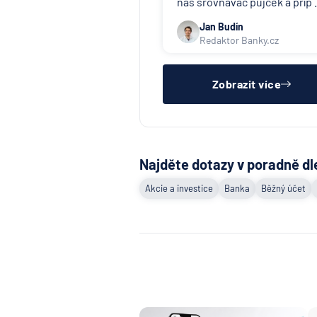
náš srovnávač půjček a příp .
Jan Budín
Redaktor Banky.cz
Zobrazit více
Najděte dotazy v poradně dl
Akcie a investice
Banka
Běžný účet