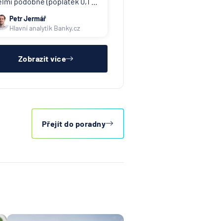
elmi podobné (poplatek 0,1 ...
Petr Jermář
Hlavní analytik Banky.cz
Zobrazit více
Přejít do poradny