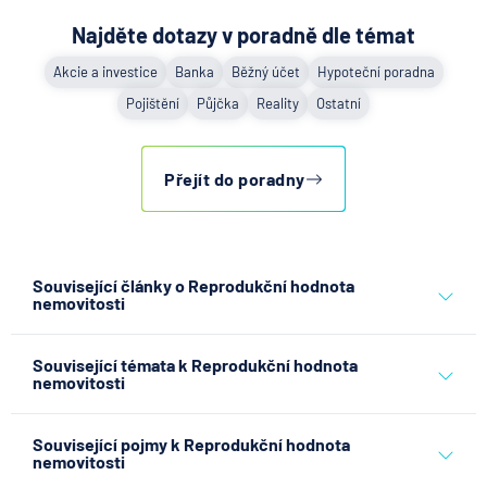
Najděte dotazy v poradně dle témat
Akcie a investice
Banka
Běžný účet
Hypoteční poradna
Pojištění
Půjčka
Reality
Ostatní
Přejít do poradny
Související články o Reprodukční hodnota
nemovitosti
Partners Banka spouští
Související témata k Reprodukční hodnota
nákup a prodej bitcoinu
nemovitosti
přímo v Partners App
pojištění
pojištění nemovitosti
6.8.2026
Daně
Související pojmy k Reprodukční hodnota
nemovitosti