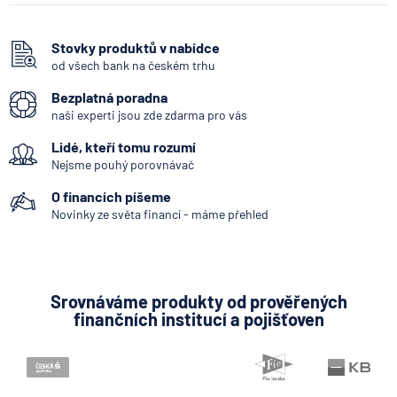
Když rozhoduje stres: nové
triky bankovních
Havarijní pojištění
podvodníků
Majetkové pojištění
Stovky produktů v nabídce
od všech bank na českém trhu
6.8.2026
Banka
Pojistná událost
Bezplatná poradna
Pojištění
naši experti jsou zde zdarma pro vás
Partners Banka spouští
Denní odškodné
termínovaný vklad 4,33 %
Lidé, kteří tomu rozumí
p.a. na 6 měsíců
Doklad o pojištění
Nejsme pouhý porovnávač
Pojistné odvětví
5.8.2026
Daně
O financích píšeme
Pojišťovací makléř
Novinky ze světa financí - máme přehled
Jak dnes vykládat výsledky
Storno pojištění
zátěžových testů ČNB
Zproštění od placení pojistného
5.8.2026
Banka
Vlastník nemovitosti
Srovnáváme produkty od prověřených
finančních institucí a pojišťoven
Dluhopis
Zobrazit všechny články