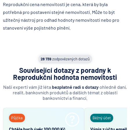
Reprodukční cena nemovitosti je cena, která by byla
potřebná pro postavení stejné nemovitosti. Může to být
užitečný nástroj pro odhad hodnoty nemovitosti nebo pro
stanovení výše pojistného plnění.
✅Typ úvěru:
Nová hypotéka
✅Úrok:
od 4,69%
28 739
zodpovězených dotazů
✅Hodnota nemovitosti:
3 500 000 Kč
✅Doba splácení:
30 let
Související dotazy z poradny k
✅Výše úvěru:
3 500 000 Kč
Reprodukční hodnota nemovitosti
✅Měsíční splátka:
18 131 Kč
Naši experti vám již léta
bezplatně radí s dotazy
ohledně daní,
realit, bankovních produktů a dalších témat z oblasti
bankovnictví a financí.
Půjčka
Běžný účet
Chtěla bych úvěr 100 000 Kč
Výpis z účtu email