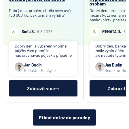
osobám
Dobrý den, prosím, chtěla bych úvěr
Dobrý den, prosím o in
100 000 Kč. Jak to mám vyřídit?
možné když nemám in
bankovnictví poslat e
mého bankovního účtu
společnosti, které tot
Soňa S.
6.8.2026
RENATA D.
5.
účelem ověření bankov
Děkuji
Dobrý den, s výběrem vhodné
Dobrý den, banka V
půjčky Vám pomůže
zašle výpis z účtu n
náš srovnávač půjček a případně
ale nebude tyto in
též srovnávač nebankovních
poskytovat třetím 
půjček. Pro získání půjčky je
společnosti). Příp
Jan Budín
Jan Budín
třeba mít dostatečný příjem,
přeposlání emailu 
Redaktor Banky.cz
Redaktor Ban
nebýt ve zkušební ani výpovědní
jiným osobám či s
lhůtě, mít čistý registr dlužník a
si již budete muset 
ideálně mít pracovn
sama.
Zobrazit více
Zobrazit 
Přidat dotaz do poradny