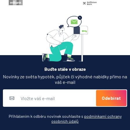
Buďte stále v obraze
Novinky ze světa hypoték, půjček či výhodné nabídky přímo na
váš e-mail
Odebírat
Přihlášením k odběru novinek souhlasíte s
podmínkami ochrany
osobních údajů