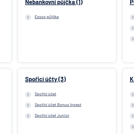
Nebankovní půjčka (1)
P
Essox půjčka
Spořicí účty (3)
K
Spořící účet
Spořící účet Bonus Invest
Spořící účet Junior