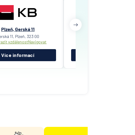
Plzeň, Gerská 11
Plzeň, Goethova 1
erská 11, Plzeň, 323 00
Goethova 1, Plzeň, 305 95
azit vzdálenost
Navigovat
Zobrazit vzdálenost
Navigov
Více informací
Více informací