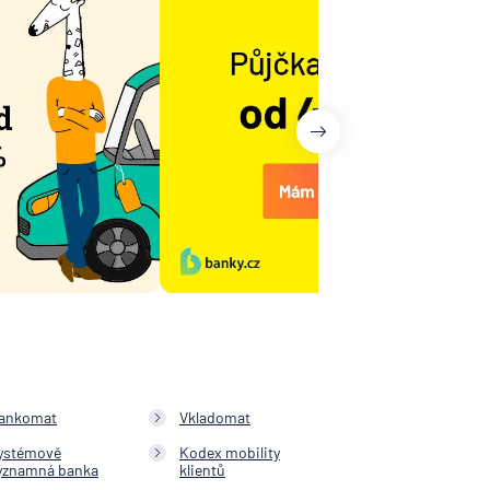
ankomat
Vkladomat
ystémově
Kodex mobility
ýznamná banka
klientů