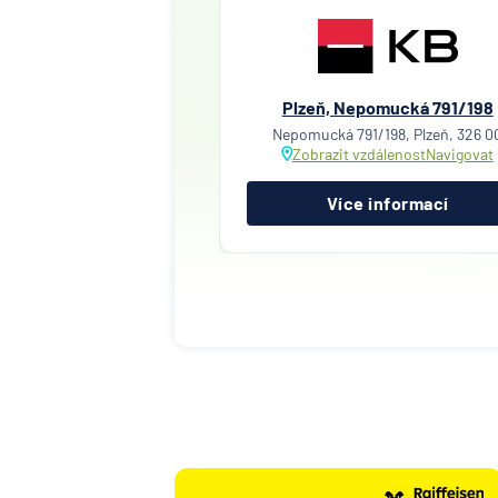
Plzeň, Nepomucká 791/198
Nepomucká 791/198, Plzeň, 326 0
Zobrazit vzdálenost
Navigovat
Více informací