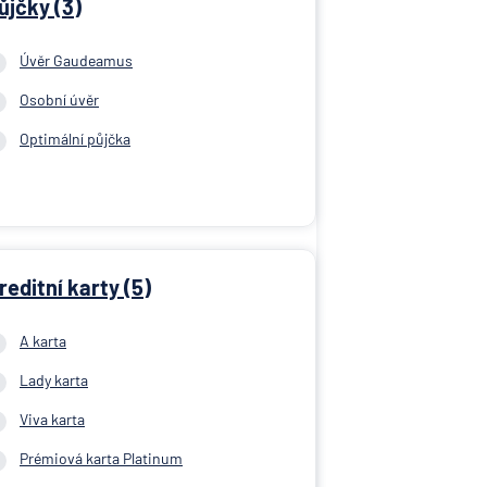
ůjčky (3)
Úvěr Gaudeamus
Osobní úvěr
Optimální půjčka
reditní karty (5)
A karta
Lady karta
Viva karta
Prémiová karta Platinum