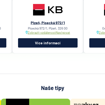
Plzeň, Písecká 972/1
0
Písecká 972/1, Plzeň, 326 00
G
Zobrazit vzdálenost
Navigovat
Zobr
Více informací
Naše tipy