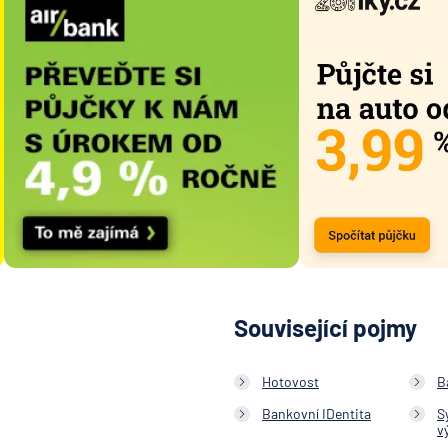
Související pojmy
Hotovost
B
Bankovní IDentita
S
v