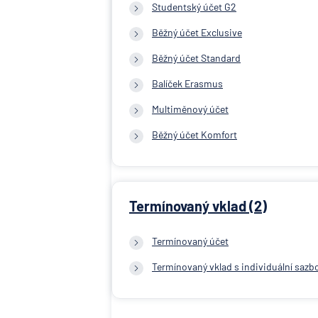
Studentský účet G2
Běžný účet Exclusive
Běžný účet Standard
Balíček Erasmus
Multiměnový účet
Běžný účet Komfort
Termínovaný vklad (2)
Termínovaný účet
Termínovaný vklad s individuální sazb