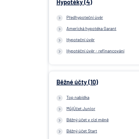
Hypotéky (4)
Předhypoteční úvěr
Americká hypotéka Garant
Hypoteční úvěr
Hypotéční úvěr - refinancování
Běžné účty (10)
Top nabídka
MůjÚčet Junior
Běžný účet v cizí měně
Běžný účet Start