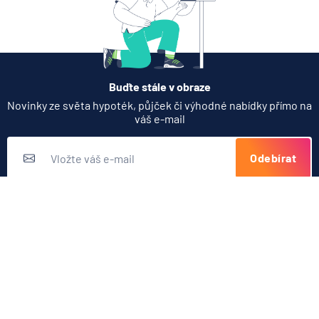
Bankovní záruka
Zajištění půjčky
Tepelné čerpadlo
Buďte stále v obraze
Novinky ze světa hypoték, půjček či výhodné nabídky přímo na
váš e-mail
Odebírat
Přihlášením k odběru novinek souhlasíte s
podmínkami ochrany
osobních údajů
Nabídka produktů
Půjčky
Užitečné odkazy
Hypotéky