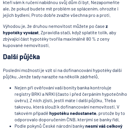
kteří vám k ručení nabídnou svůj dům či byt. Nezapomeňte
ale, že pokud budete mít problém se splácením, ohrozíte i
jejich bydlení. Proto dobře zvažte všechna pro a proti.
Výhodou je, že druhou nemovitost můžete po čase
z
hypotéky vyvázat
. Zpravidla stačí, když splatíte tolik, aby
zbývající část hypotéky tvořila maximálně 80 % z ceny
kupované nemovitosti.
Další půjčka
Poslední možností je vzít si na dofinancování hypotéky další
půjčku. Jenže tady narazíte na několik zádrhelů.
Nejen při ověřování vaší bonity banka kontroluje
registry BRKI a NRKI (často i před čerpáním hypotečního
úvěru). Z nich zjistí, jestli máte i další půjčku. Třeba
takovou, která slouží k dofinancování nemovitosti. V
takovém případě
hypotéku nedostanete
, protože by to
odporovalo doporučením ČNB, kterými se banky řídí.
Podle pokynů České národní banky
nesmí váš celkový