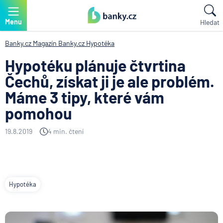
Menu
Hledat
Banky.cz
Magazín Banky.cz
Hypotéka
Hypotéku plánuje čtvrtina
Čechů, získat ji je ale problém.
Máme 3 tipy, které vám
pomohou
19.8.2019
4 min. čtení
Hypotéka