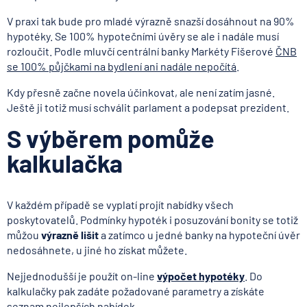
V praxi tak bude pro mladé výrazně snazší dosáhnout na 90%
hypotéky. Se 100% hypotečními úvěry se ale i nadále musí
rozloučit. Podle mluvčí centrální banky Markéty Fišerové
ČNB
se 100% půjčkami na bydlení ani nadále nepočítá
.
Kdy přesně začne novela účinkovat, ale není zatím jasné.
Ještě ji totiž musí schválit parlament a podepsat prezident.
S výběrem pomůže
kalkulačka
V každém případě se vyplatí projít nabídky všech
poskytovatelů. Podmínky hypoték i posuzování bonity se totiž
můžou
výrazně lišit
a zatímco u jedné banky na hypoteční úvěr
nedosáhnete, u jiné ho získat můžete.
Nejjednodušší je použít on-line
výpočet hypotéky
. Do
kalkulačky pak zadáte požadované parametry a získáte
seznam nejlepších nabídek.