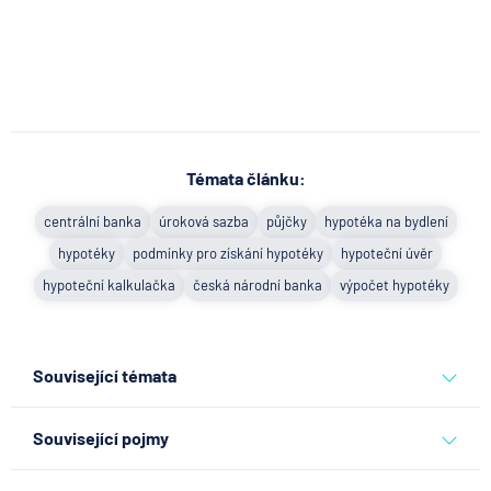
Témata článku:
centrální banka
úroková sazba
půjčky
hypotéka na bydlení
hypotéky
podmínky pro získání hypotéky
hypoteční úvěr
hypoteční kalkulačka
česká národní banka
výpočet hypotéky
Související témata
centrální banka
úroková sazba
půjčky
hypotéka na bydlení
Související pojmy
hypotéky
podmínky pro získání hypotéky
hypoteční úvěr
Uznání dluhu
hypoteční kalkulačka
česká národní banka
výpočet hypotéky