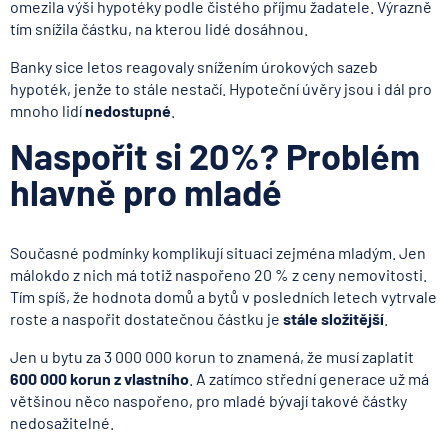
omezila výši hypotéky podle čistého příjmu žadatele. Výrazně
tím snížila částku, na kterou lidé dosáhnou.
Banky sice letos reagovaly snížením úrokových sazeb
hypoték, jenže to stále nestačí. Hypoteční úvěry jsou i dál pro
mnoho lidí
nedostupné
.
Naspořit si 20%? Problém
hlavně pro mladé
Současné podmínky komplikují situaci zejména mladým. Jen
málokdo z nich má totiž naspořeno 20 % z ceny nemovitosti.
Tím spíš, že hodnota domů a bytů v posledních letech vytrvale
roste a naspořit dostatečnou částku je
stále složitější
.
Jen u bytu za 3 000 000 korun to znamená, že musí zaplatit
600 000 korun z vlastního
. A zatímco střední generace už má
většinou něco naspořeno, pro mladé bývají takové částky
nedosažitelné.