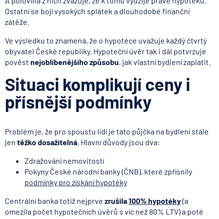
A polovina z nich zvažuje, že k tomu využije právě hypotéku.
Ostatní se bojí vysokých splátek a dlouhodobé finanční
zátěže.
Ve výsledku to znamená, že o hypotéce uvažuje každý čtvrtý
obyvatel České republiky. Hypoteční úvěr tak i dál potvrzuje
pověst
nejoblíbenějšího způsobu
, jak vlastní bydlení zaplatit.
Situaci komplikují ceny i
přísnější podmínky
Problém je, že pro spoustu lidí je tato půjčka na bydlení stále
jen
těžko dosažitelná
. Hlavní důvody jsou dva:
Zdražování nemovitostí
Pokyny České národní banky (ČNB), které zpřísnily
podmínky pro získání hypotéky
Centrální banka totiž nejprve
zrušila
100% hypotéky
(a
omezila počet hypotečních úvěrů s víc než 80% LTV) a poté