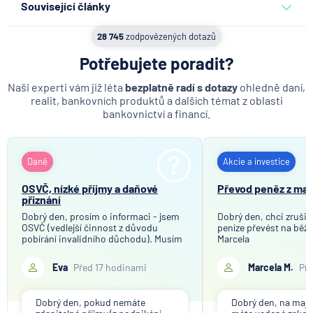
Související články
Doba splatnosti hypotéky
Stupně invalidity podle
28 745
zodpovězených dotazů
Zástavce
nemocí: Které to jsou a co
rozhoduje o nároku v roce
Potřebujete poradit?
Pojištění hypotéky
2026
Doplňková část hypotečního úvěru
Naši experti vám již léta
bezplatně radí s dotazy
ohledně daní,
realit, bankovních produktů a dalších témat z oblasti
10.8.2026
Osobní a rodinné finance
Realitní kancelář
bankovnictví a financí.
Vyčíslení zůstatku hypotéky
Ztráta pasu na dovolené?
Pomůže cestovní pojištění
Hodnota nemovitosti
nebo okamžitá návštěva
Daně
Akcie a investice
Zpětné proplacení vlastních nákladů
místní policie
OSVČ, nízké příjmy a daňové
Převod peněz z ma
Bankovní záruka
přiznání
10.8.2026
Pojištění
Zajištění půjčky
Dobrý den, prosím o informaci - jsem
Dobrý den, chci zrušit
OSVČ (vedlejší činnost z důvodu
peníze převést na běžn
Kdy vznikne nárok na PPM i
Tepelné čerpadlo
pobírání invalidního důchodu). Musím
Marcela
bez aktuálního zaměstnání
podávat daňové přiznání, pokud moje
roční příjmy z OSVČ nepřesáhnou 20
Eva
Před 17 hodinami
Marcela M.
Pře
10.8.2026
Pojištění
000 Kč? A jak by to bylo později v
řádném důchodu? Předem děkuji za
odpov
Dobrý den, pokud nemáte
Dobrý den, na maj