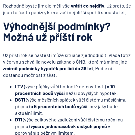
Rozhodně byste jim ale měli vše
vrátit co nejdřív
. Už proto, že
jsou to často peníze, které vaši nejbližší spořili spoustu let.
Výhodnější podmínky?
Možná už příští rok
Už příští rok se naštěstí může situace zjednodušit. Vláda totiž
v červnu schválila novelu zákona o ČNB, která má mimo jiné
zmírnit podmínky hypoték pro lidi do 36 let
. Podle ní
dostanou možnost získat:
LTV
(výše půjčky vůči hodnotě nemovitosti)
o 10
procentních bodů vyšší
než u obvyklých hypoték.
DSTI
(výše měsíčních splátek vůči čistému měsíčnímu
příjmu)
o 5 procentních bodů vyšší
, než jaký bude
aktuální limit.
DTI
(výše celkového zadlužení vůči čistému ročnímu
příjmu)
vyšší o jednonásobek čistých příjmů
v
porovnání s běžným limitem.