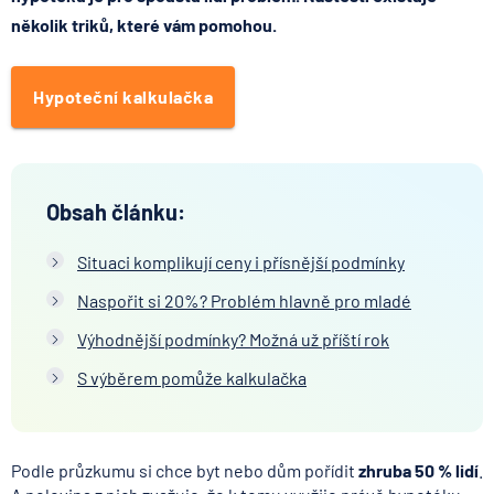
několik triků, které vám pomohou.
Hypoteční kalkulačka
Obsah článku:
Situaci komplikují ceny i přísnější podmínky
Naspořit si 20%? Problém hlavně pro mladé
Výhodnější podmínky? Možná už příští rok
S výběrem pomůže kalkulačka
Podle průzkumu si chce byt nebo dům pořídit
zhruba 50 % lidí
.