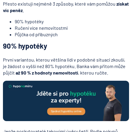
Přesto existují nejméně 3 způsoby, které vám pomůžou
získat
víc peněz
.
90% hypotéky
Ručení více nemovitostmi
Půjčka od příbuzných
90% hypotéky
První variantou, kterou většina lidí v podobné situaci zkouší,
je žádost o vyšší než 80% hypotéku. Banka vám přitom může
půjčit
až 90 % z hodnoty nemovitosti
, kterou ručíte.
Jenže poskytovatelé takovými úvěry šetří. Podle pokynů