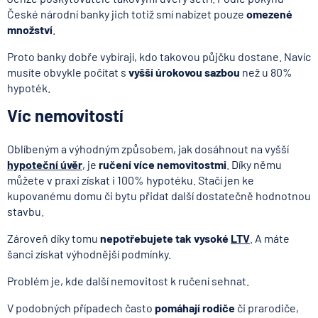
České národní banky jich totiž smí nabízet pouze
omezené
množství
.
Proto banky dobře vybírají, kdo takovou půjčku dostane. Navíc
musíte obvykle počítat s
vyšší úrokovou sazbou
než u 80%
hypoték.
Víc nemovitostí
Oblíbeným a výhodným způsobem, jak dosáhnout na vyšší
hypoteční úvěr
, je
ručení více nemovitostmi
. Díky němu
můžete v praxi získat i 100% hypotéku. Stačí jen ke
kupovanému domu či bytu přidat další dostatečně hodnotnou
stavbu.
Zároveň díky tomu
nepotřebujete tak vysoké
LTV
. A máte
šanci získat výhodnější podmínky.
Problém je, kde další nemovitost k ručení sehnat.
V podobných případech často
pomáhají rodiče
či prarodiče,