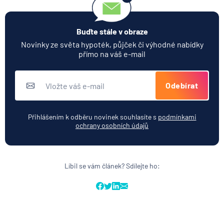
Buďte stále v obraze
Novinky ze světa hypoték, půjček či výhodné nabídky
přímo na váš e-mail
Odebírat
Přihlášením k odběru novinek souhlasíte s
podmínkami
ochrany osobních údajů
Líbil se vám článek? Sdílejte ho: