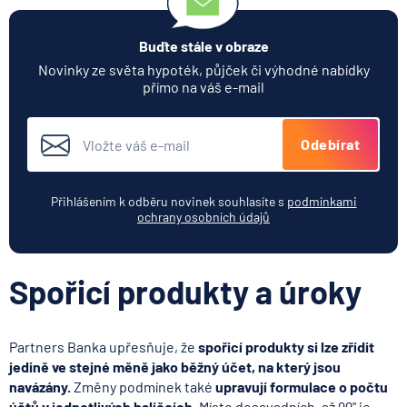
Buďte stále v obraze
Novinky ze světa hypoték, půjček či výhodné nabídky
přímo na váš e-mail
Odebírat
Přihlášením k odběru novinek souhlasíte s
podmínkami
ochrany osobních údajů
Spořicí produkty a úroky
Partners Banka upřesňuje, že
spořicí produkty si lze zřídit
jedině ve stejné měně jako běžný účet, na který jsou
navázány.
Změny podmínek také
upravují formulace o počtu
účtů v jednotlivých balíčcích
. Místo dosavadních „až 99" je