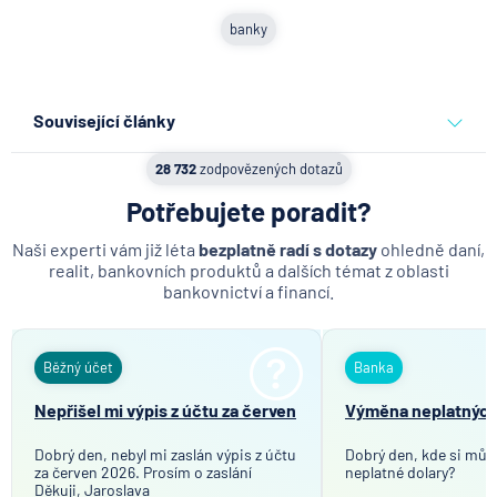
banky
Související články
Jak propojit firemní karty s
28 732
zodpovězených dotazů
účetnictvím a omezit
administrativu
Potřebujete poradit?
Naši experti vám již léta
bezplatně radí s dotazy
ohledně daní,
4.8.2026
Běžný účet
realit, bankovních produktů a dalších témat z oblasti
bankovnictví a financí.
Expert radí jak splnit
challenge u prop firem a
získat funding
Běžný účet
Banka
4.8.2026
Komerční sdělení
Nepřišel mi výpis z účtu za červen
Výměna neplatných
Dobrý den, nebyl mi zaslán výpis z účtu
Dobrý den, kde si můž
za červen 2026. Prosím o zaslání
neplatné dolary?
Děkuji, Jaroslava
Jak zdanit prodej bytu