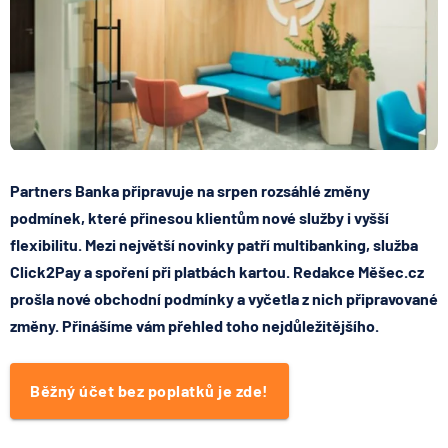
Partners Banka
připravuje na srpen rozsáhlé
změny
podmínek
, které přinesou klientům nové služby i vyšší
flexibilitu. Mezi největší novinky patří
multibanking
, služba
Click2Pay
a spoření při platbách kartou. Redakce Měšec.cz
prošla nové obchodní podmínky a vyčetla z nich připravované
změny. Přinášíme vám přehled toho nejdůležitějšího.
Běžný účet bez poplatků je zde!