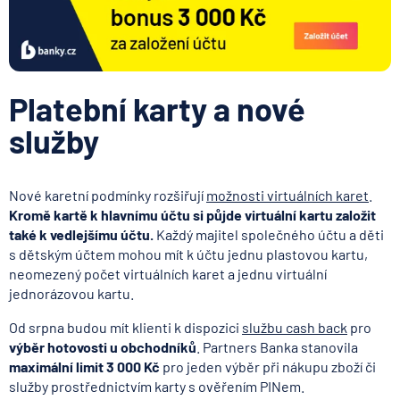
Platební karty a nové
služby
Nové karetní podmínky rozšiřují
možnosti virtuálních karet
.
Kromě kartě k hlavnímu účtu si půjde virtuální kartu založit
také k vedlejšímu účtu.
Každý majitel společného účtu a děti
s dětským účtem mohou mít k účtu jednu plastovou kartu,
neomezený počet virtuálních karet a jednu virtuální
jednorázovou kartu.
Od srpna budou mít klienti k dispozici
službu cash back
pro
výběr hotovosti u obchodníků
. Partners Banka stanovila
maximální limit 3 000 Kč
pro jeden výběr při nákupu zboží či
služby prostřednictvím karty s ověřením PINem.