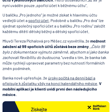
nyní uváděn pouze „spořicí účet k běžnému účtu“.
U balíčku „Pro jednoho" je možné získat k hlavnímu účtu
vedlejší účet a
spořicí účet
. Podobně u balíčku „Pro dva" lze
sjednat společný spořicí účet a u balíčku „Pro rodinu" založit
každému dítěti dětský běžný a dětský spořicí účet.
Mluvčí Tereza Píchalová pro Měšec.cz vysvětlila, že
možnost
založení až 99 spořicích účtů zůstává beze změny
.
„Číslo 99
bylo z dokumentace vyjmuto záměrně, abychom si jako banka
zachovali flexibilitu do budoucna,"
uvedla s tím, že banka tak
může rychleji upravovat parametry bez nutnosti formálních
změn podmínek.
Banka nově upřesňuje, že
úroky počítá na denní bázi a
připisuje k zůstatku vždy na konci kalendářního měsíce
.
V
mobilní aplikaci je klienti uvidí první den následujícího
měsíce.