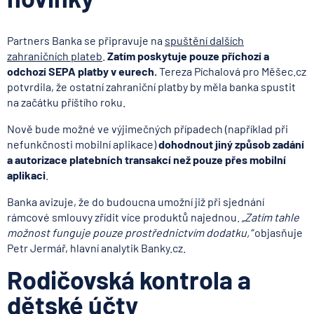
Partners Banka se připravuje na
spuštění dalších
zahraničních plateb
.
Zatím poskytuje pouze příchozí a
odchozí SEPA platby v eurech.
Tereza Píchalová pro Měšec.cz
potvrdila, že ostatní zahraniční platby by měla banka spustit
na začátku příštího roku.
Nově bude možné ve výjimečných případech (například při
nefunkčnosti mobilní aplikace)
dohodnout jiný způsob zadání
a autorizace platebních transakcí než pouze přes mobilní
aplikaci
.
Banka avizuje, že do budoucna umožní již při sjednání
rámcové smlouvy zřídit více produktů najednou.
„Zatím tahle
možnost funguje pouze prostřednictvím dodatku,“
objasňuje
Petr Jermář, hlavní analytik Banky.cz.
Rodičovská kontrola a
dětské účty