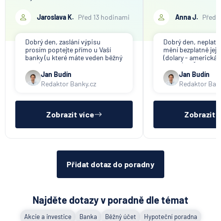
nebo domu získaného
darem
Jaroslava K.
Před 13 hodinami
Anna J.
Před 
4.8.2026
Daně
Dobrý den, zaslání výpisu
Dobrý den, neplat
prosím poptejte přímo u Vaší
mění bezplatně jeji
banky (u které máte veden běžný
(dolary - americká 
Co se mění v Air Bank u
účet).
banka). V ČR nikdo
plateb, spoření a reklamací
nenabízí (ani na ko
Jan Budín
Jan Budín
Redaktor Banky.cz
Redaktor Ban
3.8.2026
Běžný účet
Zobrazit více
Zobrazit 
Zobrazit všechny články
Přidat dotaz do poradny
Najděte dotazy v poradně dle témat
Akcie a investice
Banka
Běžný účet
Hypoteční poradna