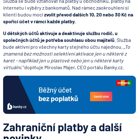
Služba se bude vztahovat na platby u obchodníků, platby na
internetu i výběry z bankomatů. Nad rámec zaokrouhlení si
klienti budou moci
zvolit převod dalších 10, 20 nebo 30 Kč na
spořicí účet v rámci každé platby.
U dětských účtů aktivuje a deaktivuje službu rodič, u
společných účtů je potřeba souhlasu obou majitelů
. Služba
bude aktivní pro všechny karty stejného účtu najednou.
„To
znamená bez možnosti selektivní aktivace jen u některé z
karet - například jen u plastové nebo jen u některé karty
virtuální,“
doplňuje Miroslav Majer, CEO portálu Banky.cz.
Zahraniční platby a další
novinky