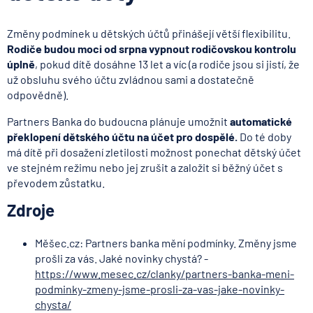
Změny podmínek u dětských účtů přinášejí větší flexibilitu.
Rodiče budou moci od srpna vypnout rodičovskou kontrolu
úplně
, pokud dítě dosáhne 13 let a víc (a rodiče jsou si jistí, že
už obsluhu svého účtu zvládnou sami a dostatečně
odpovědně).
Partners Banka do budoucna plánuje umožnit
automatické
překlopení dětského účtu na účet pro dospělé.
Do té doby
má dítě při dosažení zletilosti možnost ponechat dětský účet
ve stejném režimu nebo jej zrušit a založit si běžný účet s
převodem zůstatku.
Zdroje
Měšec.cz: Partners banka mění podmínky. Změny jsme
prošli za vás. Jaké novinky chystá? -
https://www.mesec.cz/clanky/partners-banka-meni-
podminky-zmeny-jsme-prosli-za-vas-jake-novinky-
chysta/