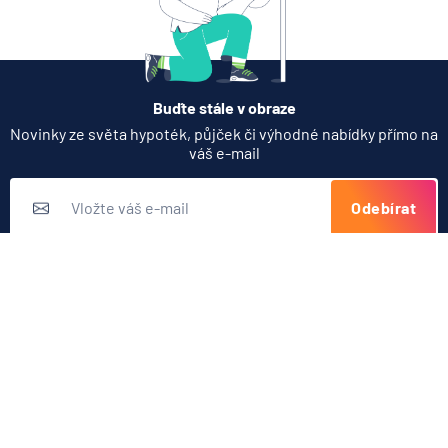
Buďte stále v obraze
Novinky ze světa hypoték, půjček či výhodné nabídky přímo na
váš e-mail
Odebírat
Přihlášením k odběru novinek souhlasíte s
podmínkami ochrany
osobních údajů
Nabídka produktů
Půjčky
Užitečné odkazy
Hypotéky