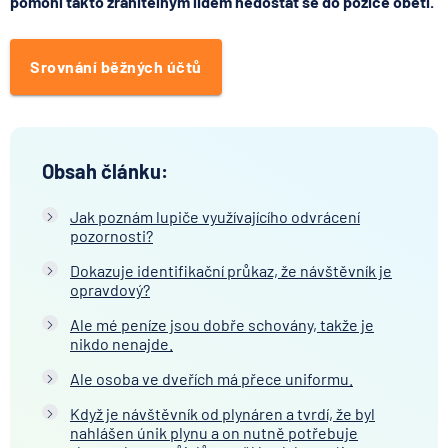
pomohl takto zranitelným lidem nedostat se do pozice oběti.
Srovnání běžných účtů
Obsah článku:
Jak poznám lupiče využívajícího odvrácení
pozornosti?
Dokazuje identifikační průkaz, že návštěvník je
opravdový?
Ale mé peníze jsou dobře schovány, takže je
nikdo nenajde.
Ale osoba ve dveřích má přece uniformu.
Když je návštěvník od plynáren a tvrdí, že byl
nahlášen únik plynu a on nutně potřebuje