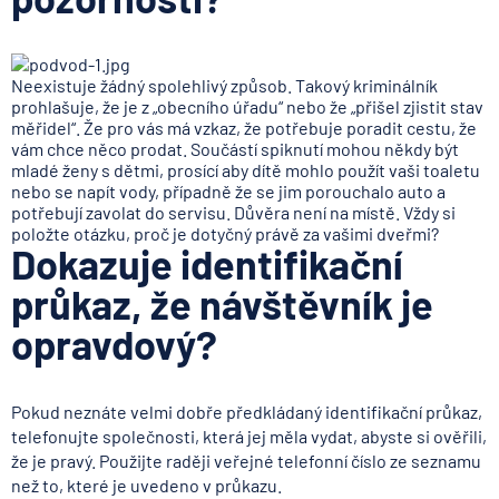
Neexistuje žádný spolehlivý způsob. Takový kriminálník
prohlašuje, že je z „obecního úřadu“ nebo že „přišel zjistit stav
měřidel“. Že pro vás má vzkaz, že potřebuje poradit cestu, že
vám chce něco prodat. Součástí spiknutí mohou někdy být
mladé ženy s dětmi, prosící aby dítě mohlo použít vaši toaletu
nebo se napít vody, případně že se jim porouchalo auto a
potřebují zavolat do servisu. Důvěra není na místě. Vždy si
položte otázku, proč je dotyčný právě za vašimi dveřmi?
Dokazuje identifikační
průkaz, že návštěvník je
opravdový?
Pokud neznáte velmi dobře předkládaný identifikační průkaz,
telefonujte společnosti, která jej měla vydat, abyste si ověřili,
že je pravý. Použijte raději veřejné telefonní číslo ze seznamu
než to, které je uvedeno v průkazu.