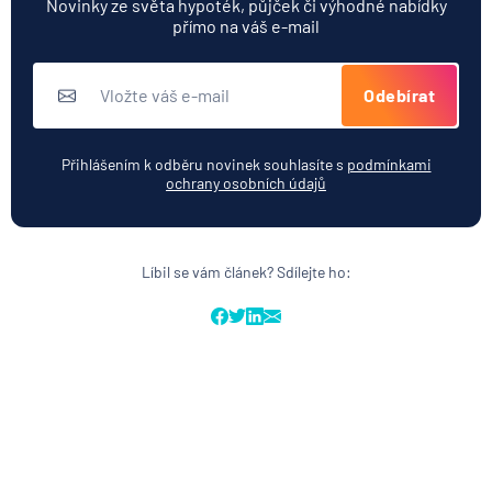
Novinky ze světa hypoték, půjček či výhodné nabídky
přímo na váš e-mail
Odebírat
Přihlášením k odběru novinek souhlasíte s
podmínkami
ochrany osobních údajů
Líbil se vám článek? Sdílejte ho: