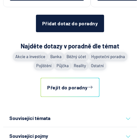
Přidat dotaz do poradny
Najděte dotazy v poradně dle témat
Akcie a investice
Banka
Běžný účet
Hypoteční poradna
Pojištění
Půjčka
Reality
Ostatní
Přejít do poradny
Související témata
banka
peníze
podvod
banky
Související pojmy