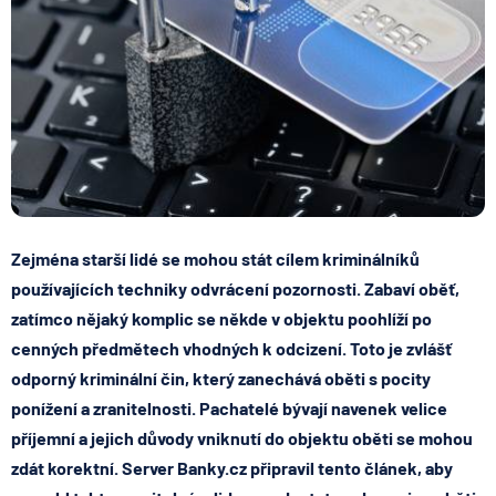
Zejména starší lidé se mohou stát cílem kriminálníků
používajících techniky odvrácení pozornosti. Zabaví oběť,
zatímco nějaký komplic se někde v objektu poohlíží po
cenných předmětech vhodných k odcizení. Toto je zvlášť
odporný kriminální čin, který zanechává oběti s pocity
ponížení a zranitelnosti. Pachatelé bývají navenek velice
příjemní a jejich důvody vniknutí do objektu oběti se mohou
zdát korektní. Server Banky.cz připravil tento článek, aby