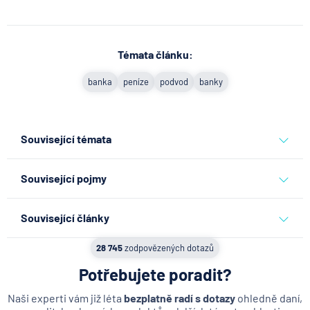
Témata článku:
banka
peníze
podvod
banky
Související témata
banka
peníze
podvod
banky
Související pojmy
Vkladomat
Související články
SEPA Platba
Co se děje po nahlášení
28 745
zodpovězených dotazů
Bankovní IDentita
podvodu v Air Bank
Potřebujete poradit?
Okamžitá platba
7.8.2026
Běžný účet
Internetové bankovnictví - internetbanking
Naši experti vám již léta
bezplatně radí s dotazy
ohledně daní,