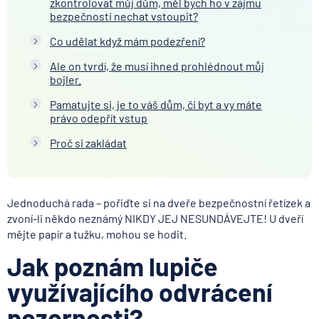
zkontrolovat můj dům, měl bych ho v zájmu
bezpečnosti nechat vstoupit?
Co udělat když mám podezření?
Ale on tvrdí, že musí ihned prohlédnout můj
bojler.
Pamatujte si, je to váš dům, či byt a vy máte
právo odepřít vstup
Proč si zakládat
Jednoduchá rada – pořiďte si na dveře bezpečnostní řetízek a
zvoní-li někdo neznámý NIKDY JEJ NESUNDÁVEJTE! U dveří
mějte papír a tužku, mohou se hodit.
Jak poznám lupiče
využívajícího odvrácení
pozornosti?