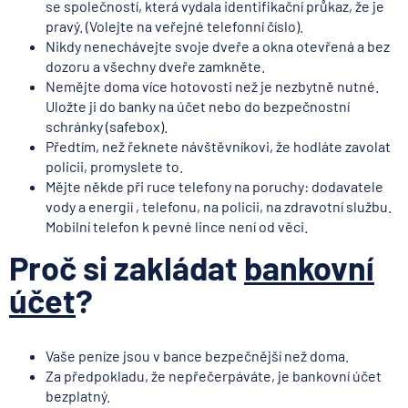
se společností, která vydala identifikační průkaz, že je
pravý. (Volejte na veřejné telefonní číslo).
Nikdy nenechávejte svoje dveře a okna otevřená a bez
dozoru a všechny dveře zamkněte.
Nemějte doma více hotovosti než je nezbytně nutné.
Uložte ji do banky na účet nebo do bezpečnostní
schránky (safebox).
Předtím, než řeknete návštěvníkovi, že hodláte zavolat
policii, promyslete to.
Mějte někde při ruce telefony na poruchy: dodavatele
vody a energií , telefonu, na policii, na zdravotní službu.
Mobilní telefon k pevné lince není od věci.
Proč si zakládat
bankovní
účet
?
Vaše peníze jsou v bance bezpečnější než doma.
Za předpokladu, že nepřečerpáváte, je bankovní účet
bezplatný.