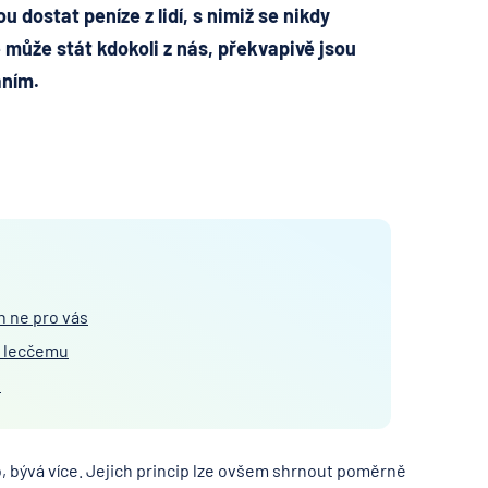
 dostat peníze z lidí, s nimiž se nikdy
ě může stát kdokoli z nás, překvapivě jsou
áním.
n ne pro vás
k lecčemu
s
, bývá více. Jejich princip lze ovšem shrnout poměrně