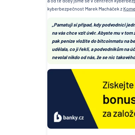
a od té doby jsme se v centrech kyberbezpe
kyberbezpečnost Marek Macháček z
Kome
„Pamatuji si případ, kdy podvodníci jed
na vás chce vzít úvěr. Abyste mu v tom z
pak peníze vložíte do bitcoinmatu na bez
udělala, co jí řekli, a podvodníkům na úče
nevolal nikdo od nás, že se nic takového