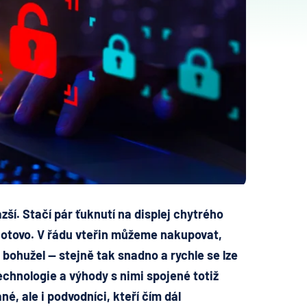
zší. Stačí pár ťuknutí na displej chytrého
 hotovo. V řádu vteřin můžeme nakupovat,
bohužel — stejně tak snadno a rychle se lze
chnologie a výhody s nimi spojené totiž
é, ale i podvodníci, kteří čím dál