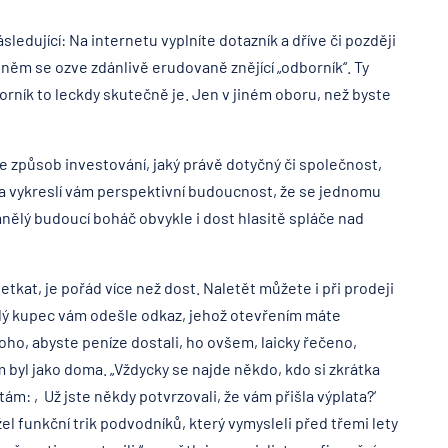
ledující: Na internetu vyplníte dotazník a dříve či později
 něm se ozve zdánlivě erudovaně znějící „odborník“. Ty
rník to leckdy skutečně je. Jen v jiném oboru, než byste
že způsob investování, jaký právě dotyčný či společnost,
ný a vykreslí vám perspektivní budoucnost, že se jednomu
nělý budoucí boháč obvykle i dost hlasitě spláče nad
tkat, je pořád více než dost. Naletět můžete i při prodeji
ý kupec vám odešle odkaz, jehož otevřením máte
toho, abyste peníze dostali, ho ovšem, laicky řečeno,
 byl jako doma. „Vždycky se najde někdo, kdo si zkrátka
tám: ‚Už jste někdy potvrzovali, že vám přišla výplata?‘
l funkční trik podvodníků, který vymysleli před třemi lety