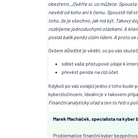
obezřetní.
„Ověřte si, co můžete. Spousta lid
nevědí od koho ani k čemu. Spoustě lidí sta
toho, že je všechno, jak má být. Takový d
rozbijeme jednoduchými otázkami. A klienti
poslat balík peněz cizím lidem. A proto se
Ovšem důležité je vědět, co po vás skuteč
sdílet vaše přístupové údaje k int
převést peníze na cizí účet
Kdykoli po vás volající jedno z toho bude p
kyberzločincem. Ideální je v takovém příp
Finanční analytický úřad a ten to řeší s polic
Marek Macháček, specialista na kyber
Problematice finanční kyber bezpečnosti