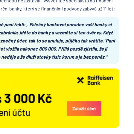
čnosti nezastavili,“ vysvětluje specialista na finanční
rční banky
, který se finančními podvody zabývá už 11 let:
né paní řekli: ‚Falešný bankovní poradce vaší banky si
abránila, jděte do banky a vezměte si ten úvěr vy. Když
pečný účet, tak to se anuluje, půjčku tak vrátíte.‘ Paní
t vložila nakonec 800 000. Příliš pozdě zjistila, že jí
 neděje a že dluží stovky tisíc korun a je bez peněz.“