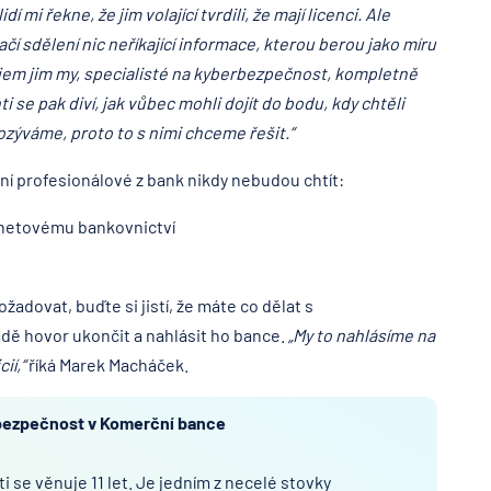
í mi řekne, že jim volající tvrdili, že mají licenci. Ale
čí sdělení nic neříkající informace, kterou berou jako míru
ojem jim my, specialisté na kyberbezpečnost, kompletně
 se pak diví, jak vůbec mohli dojít do bodu, kdy chtěli
 ozýváme, proto to s nimi chceme řešit.“
ní profesionálové z bank nikdy nebudou chtít:
ernetovému bankovnictví
ožadovat, buďte si jistí, že máte co dělat s
adě hovor ukončit a nahlásit ho bance.
„My to nahlásíme na
ií,“
říká Marek Macháček.
 bezpečnost v Komerční bance
 se věnuje 11 let. Je jedním z necelé stovky