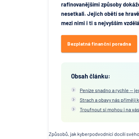
rafinovanějšími způsoby dokážou
nesetkali. Jejich obětí se hrav
mezi nimi i ti s nejvyšším vzděl
Bezplatná finanční poradna
Obsah článku:
Peníze snadno a rychle — je
Strach a obavy nás přimějí 
Troufnout si mohou i na vá
Způsobů, jak kyberpodvodníci docílí svého