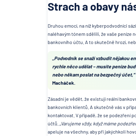
Strach a obavy ná
Druhou emocí, na níž kyberpodvodníci sází
naléhavým tónem sdělili, že vaše peníze ne
bankovního účtu. A to skutečně hrozí, ne
„
Podvodník se snaží vzbudit nějakou emo
rychle něco udělat – musíte peníze buď
nebo někam poslat na bezpečný účet,“
Macháček.
Zásadní je vědět, že existují reální bankov
bankovních klientů. A skutečně vás v pří
kontaktovat. V případě, že se podezření 
účtů.
„Varujeme vždy, když máme podezřen
apeluje na všechny, aby při jakýchkoli ho