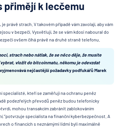
s přimějí k lecčemu
, je právě strach. V takovém případě vám zavolají, aby vám
jsou v bezpečí. Vysvětlují, že se vám kdosi naboural do
bezpečí ovšem číhá právě na druhé straně telefonu.
ci, strach nebo nátlak, že se něco děje, že musíte
 vybrat, vložit do bitcoinmatu, někomu je odevzdat
vyjmenovává nejčastější požadavky podfukářů Marek
ní specialisté, kteří se zaměřují na ochranu peněz
padě podezřelých převodů peněz budou telefonicky
potvrdí, mohou transakcím zabránit zablokováním
í,“
potvrzuje specialista na finanční kyberbezpečnost.
A
vorech o financích s neznámými lidmi byli maximálně