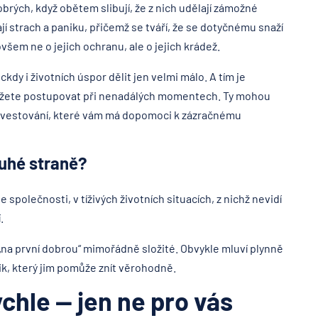
brých, když obětem slibují, že z nich udělají zámožné
jí strach a paniku, přičemž se tváří, že se dotyčnému snaží
všem ne o jejich ochranu, ale o jejich krádež.
ckdy i životních úspor dělit jen velmi málo. A tím je
okážete postupovat při nenadálých momentech. Ty mohou
 investování, které vám má dopomoci k zázračnému
ruhé straně?
e společnosti, v tíživých životních situacích, z nichž nevidí
.
„na první dobrou“ mimořádně složité. Obvykle mluví plynně
ik, který jim pomůže znít věrohodně.
chle — jen ne pro vás