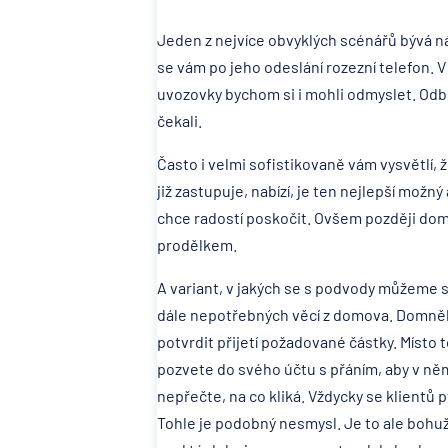
Jeden z nejvíce obvyklých scénářů bývá nás
se vám po jeho odeslání rozezní telefon. V
uvozovky bychom si i mohli odmyslet. Odbo
čekali.
Často i velmi sofistikovaně vám vysvětlí, 
již zastupuje, nabízí, je ten nejlepší mož
chce radostí poskočit. Ovšem později dom
prodělkem.
A variant, v jakých se s podvody můžeme se
dále nepotřebných věcí z domova. Domněl
potvrdit přijetí požadované částky. Místo 
pozvete do svého účtu s přáním, aby v něm
nepřečte, na co kliká. Vždycky se klientů p
Tohle je podobný nesmysl. Je to ale bohuže