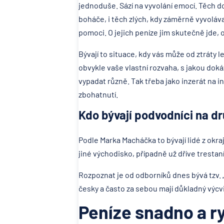
jednoduše. Sází na vyvolání emocí. Těch do
boháče, i těch zlých, kdy záměrně vyvoláva
pomoci. O jejich peníze jim skutečně jde, o
Bývají to situace, kdy vás může od ztráty le
obvykle vaše vlastní rozvaha, s jakou d
vypadat různě. Tak třeba jako inzerát na
zbohatnutí.
Kdo bývají podvodníci na d
Podle Marka Macháčka to bývají lidé z okraj
jiné východisko, případně už dříve trestaní
Rozpoznat je od odborníků dnes bývá tzv. 
česky a často za sebou mají důkladný výcv
Peníze snadno a ry