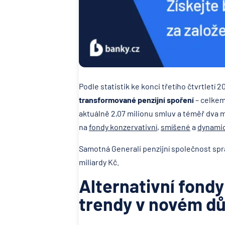
Podle statistik ke konci třetího čtvrtletí 
transformované penzijní spoření
– celkem
aktuálně 2,07 milionu smluv a téměř dva m
na
fondy konzervativní
,
smíšené
a
dynami
Samotná Generali penzijní společnost spr
miliardy Kč.
Alternativní fondy
trendy v novém d