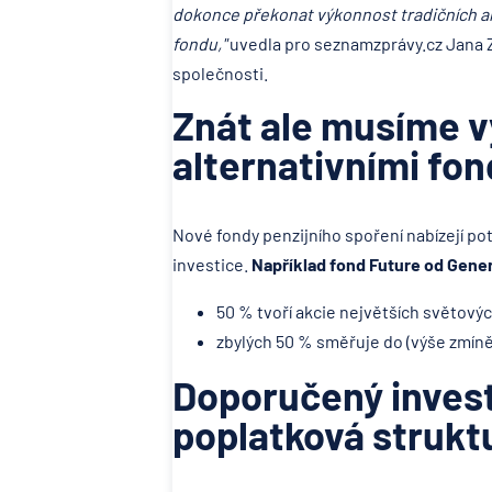
dokonce překonat výkonnost tradičních a
fondu,"
uvedla pro seznamzprávy.cz Jana Ze
společnosti.
Znát ale musíme vý
alternativními fon
Nové fondy penzijního spoření nabízejí pot
investice.
Například fond Future od Genera
50 % tvoří akcie největších světovýc
zbylých 50 % směřuje do (výše zmíněn
Doporučený invest
poplatková strukt