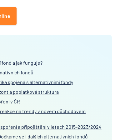
nline
í fond a jak funguje?
rnativních fondů
zika spojená s alternativními fondy
zont a poplatková struktura
oření v ČR
í z reakce na trendy v novém důchodovém
spoření a připojištění v letech 2015-2023/2024
Dočkáme se i dalších alternativních fondů