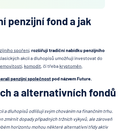
ní penzijní fond a jak
zijního spoření
,
rozšiřují tradiční nabídku penzijního
lasických akcií a dluhopisů umožňují investovat do
emovitostí
,
komodit
, či třeba
kryptoměn
.
erali penzijní společnost
pod názvem Future.
ch a alternativních fondů
kcií a dluhopisů odlišují svým chováním na finančním trhu.
en zmírnit dopady případných tržních výkyvů, ale zároveň
bém horizontu mohou některé alternativní třídy aktiv