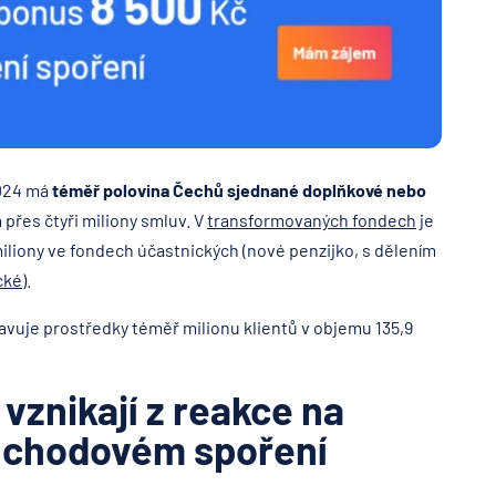
2024 má
téměř polovina Čechů sjednané doplňkové nebo
 přes čtyři miliony smluv. V
transformovaných fondech
je
iliony ve fondech účastnických (nové penzijko, s dělením
cké
).
avuje prostředky téměř milionu klientů v objemu 135,9
 vznikají z reakce na
ůchodovém spoření