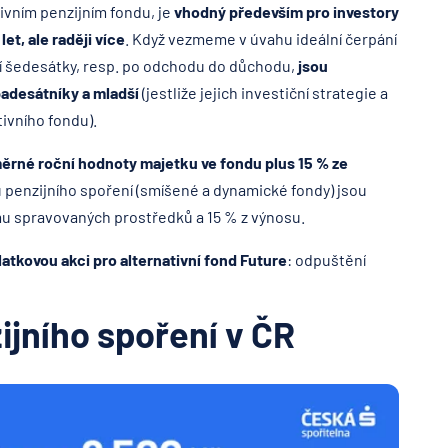
tivním penzijním fondu, je
vhodný především pro investory
t, ale raději více
. Když vezmeme v úvahu ideální čerpání
ní šedesátky, resp. po odchodu do důchodu,
jsou
padesátníky a mladší
(jestliže jejich investiční strategie a
tivního fondu).
ůměrné roční hodnoty majetku ve fondu plus 15 % ze
 penzijního spoření (smíšené a dynamické fondy) jsou
mu spravovaných prostředků a 15 % z výnosu.
atkovou akci pro alternativní fond Future
: odpuštění
ijního spoření v ČR