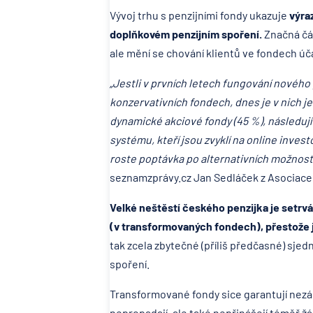
Vývoj trhu s penzijními fondy ukazuje
výra
doplňkovém penzijním spoření.
Značná čá
ale mění se chování klientů ve fondech úč
„Jestli v prvních letech fungování nového 
konzervativních fondech, dnes je v nich je
dynamické akciové fondy (45 %), následují 
systému, kteří jsou zvyklí na online inves
roste poptávka po alternativních možnoste
seznamzprávy.cz Jan Sedláček z Asociace 
Velké neštěstí českého penzijka je setrvá
(v transformovaných fondech), přestože j
tak zcela zbytečné (příliš předčasné) sje
spoření.
Transformované fondy sice garantují nezáp
nepropadají, ale také nepřinášejí téměř žá