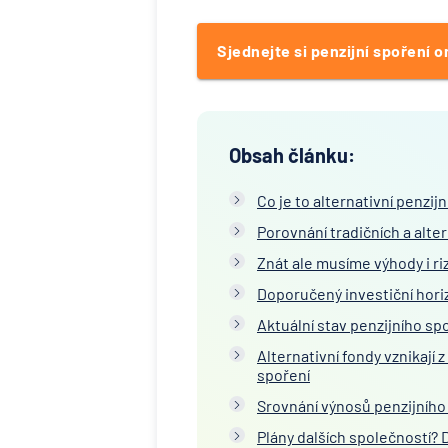
Sjednejte si penzijní spoření o
Obsah článku:
Co je to alternativní penzijn
Porovnání tradičních a alte
Znát ale musíme výhody i ri
Doporučený investiční hori
Aktuální stav penzijního sp
Alternativní fondy vznikaj
spoření
Srovnání výnosů penzijního 
Plány dalších společností? 