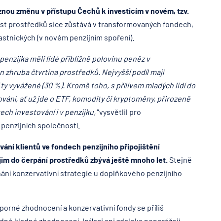
znou změnu v přístupu Čechů k investicím v novém, tzv.
st prostředků sice zůstává v transformovaných fondech,
astnických (v novém penzijním spoření).
penzijka měli lidé přibližně polovinu peněz v
n zhruba čtvrtina prostředků. Nejvyšší podíl mají
ty vyvážené (30 %). Kromě toho, s přílivem mladých lidí do
tování, ať už jde o ETF, komodity či kryptoměny, přirozeně
ch investování i v penzijku,"
vysvětlil pro
penzijních společností.
vání klientů ve fondech penzijního připojištění
im do čerpání prostředků zbývá ještě mnoho let.
Stejně
dnání konzervativní strategie u doplňkového penzijního
orné zhodnocení a konzervativní fondy se příliš
dné kladné zhodnocení. Inflaci ani zdaleka neporážejí,