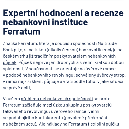
Expertní hodnocení a recenze
nebankovní instituce
Ferratum
Značka Ferratum, která je součástí společnosti Multitude
Bank p.l.c. s maltskou (nikoliv českou) bankovní licencí, je na
českém trhu již tradičním poskytovatelem
nebankovních
půjček
. Půjček nejprve jen drobných a s velmi krátkou dobou
splatnosti. V současnosti se orientuje na úvěrové rámce
v podobě nebankovního revolvingu: schválený úvěrový strop,
v rámci nějž si klient půjčuje a vrací podle toho, v jaké situaci
se právě ocitl.
V našem
přehledu nebankovních společností
se proto
Ferratum začleňuje mezi úzkou skupinu poskytovatelů
takzvaného revolvingu: úvěrového rámce, velmi
se podobajícího kontokorentu (povolené přečerpání
na běžném účtu). Ale náklady na Ferratum flexibilní půjčku