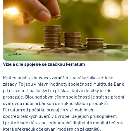
Vize a cíle spojené se značkou Ferratum
Profesionalita, inovace, zaměření na zákazníka a etické
zásady. To jsou 4 hlavní hodnoty společnosti Multitude Bank
p.l.c., s nimiž na český trh přišla a již dvě desítky je zde
prosazuje. Dlouhodobým cílem společnosti je stát se přední
světovou mobilní bankou s širokou škálou produktů.
Ferratum od počátku pracuje s vizí mobilních
spotřebitelských úvěrů v Evropě. Je jejich průkopníkem.
I proto klade důraz na jednoduchá digitální a mobilní řešení,
která překračují očekávání moderních zákazníků.