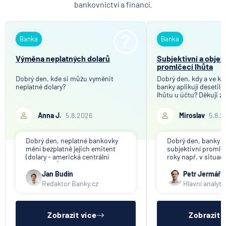
bankovnictví a financí.
Banka
Banka
Výměna neplatných dolarů
Subjektivní a objek
promlčecí lhůta
Dobrý den, kde si můžu vyměnit
Dobrý den, kdy a ve kt
neplatné dolary?
banky aplikují desetil
lhůtu u účtu? Děkuji z
Anna J.
5.8.2026
Miroslav
5.8.2
Dobrý den, neplatné bankovky
Dobrý den, banky ap
mění bezplatně jejich emitent
subjektivní promlče
(dolary - americká centrální
roky např. v situac
banka). V ČR nikdo tuto službu
svou činnost a vyzýv
nenabízí (ani na komerční bázi).
výběru peněz. Obje
Jan Budín
Petr Jermář
promlčecí lhůta 10 l
Redaktor Banky.cz
Hlavní analyti
aplikována plošně 
pro konec anonym
vkladních knížek.
Zobrazit více
Zobrazit 