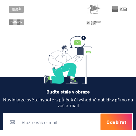
Buďte stále v obraze
Novinky ze světa hypoték, půjček či výhodné nabídky přímo na
váš e-mail
Odebírat