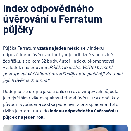
Index odpovědného
úvěrování u Ferratum
půjčky
Půjčka
Ferratum
vzatá na jeden měsíc
se v Indexu
odpovědného úvěrování pohybuje přibližně v polovině
žebříčku, s celkem 62 body. Autoři Indexu okomentovali
výsledek následovně: „
Půjčka je drahá. Věřitel by mohl
postupovat vůči klientům vstřícněji nebo pečlivěji zkoumat
jejich úvěruschopnost
“.
Dodejme, že stejně jako u dalších revolvingových půjček,
je největším rizikem opakovatelnost úvěru už v době, kdy
původní vypůjčená částka ještě není zcela splacená. Toto
riziko je promítnuto do
Indexu odpovědného úvěrování u
půjček na jeden rok.