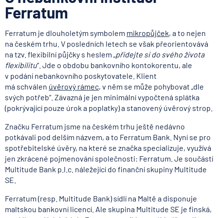
Ferratum
Ferratum je dlouholetým symbolem
mikropůjček
, a to nejen
na českém trhu. V posledních letech se však přeorientovává
na tzv. flexibilní půjčky s heslem „
přidejte si do svého života
flexibilitu
“. Jde o obdobu bankovního kontokorentu, ale
v podání nebankovního poskytovatele. Klient
má schválen
úvěrový rámec
, v něm se může pohybovat „dle
svých potřeb“. Závazná je jen minimální vypočtená splátka
(pokrývající pouze úrok a poplatky) a stanovený úvěrový strop.
Značku Ferratum jsme na českém trhu ještě nedávno
potkávali pod delším názvem, a to Ferratum Bank. Nyní se pro
spotřebitelské úvěry, na které se značka specializuje, využívá
jen zkrácené pojmenování společnosti: Ferratum. Je součástí
Multitude Bank p.l.c. náležející do finanční skupiny Multitude
SE.
Ferratum (resp. Multitude Bank) sídlí na Maltě a disponuje
maltskou bankovní licencí. Ale skupina Multitude SE je finská,