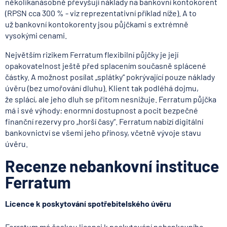
několikanásobně převyšují náklady na bankovní kontokorent
(RPSN cca 300 % - viz reprezentativní příklad níže). A to
už bankovní kontokorenty jsou půjčkami s extrémně
vysokými cenami.
Největším rizikem Ferratum flexibilní půjčky je její
opakovatelnost ještě před splacením současně splácené
částky. A možnost posílat „splátky“ pokrývající pouze náklady
úvěru (bez umořování dluhu). Klient tak podléhá dojmu,
že splácí, ale jeho dluh se přitom nesnižuje. Ferratum půjčka
má i své výhody: enormní dostupnost a pocit bezpečné
finanční rezervy pro „horší časy“. Ferratum nabízí digitální
bankovnictví se všemi jeho přínosy, včetně vývoje stavu
úvěru.
Recenze nebankovní instituce
Ferratum
Licence k poskytování spotřebitelského úvěru
Ferratum má českou licenci k poskytování nebankovního