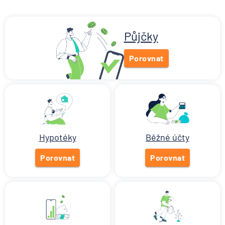
Co se děje po nahlášení
podvodu v Air Bank
7.8.2026
Běžný účet
Půjčky
Porovnat
ČNB ponechala úroky,
klíčový je ale výhled inflace
7.8.2026
Hypotéka
Hypotéky
Běžné účty
Partners Banka spouští
nákup a prodej bitcoinu
Porovnat
přímo v Partners App
Porovnat
6.8.2026
Daně
Když rozhoduje stres: nové
triky bankovních podvodníků