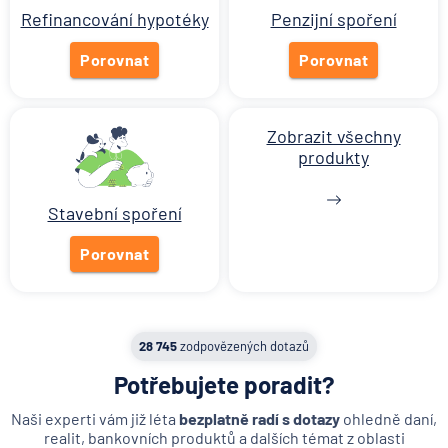
Refinancování hypotéky
Penzijní spoření
6.8.2026
Banka
Porovnat
Porovnat
Zobrazit všechny články
Zobrazit všechny
produkty
Stavební spoření
Porovnat
28 745
zodpovězených dotazů
Potřebujete poradit?
Naši experti vám již léta
bezplatně radí s dotazy
ohledně daní,
realit, bankovních produktů a dalších témat z oblasti