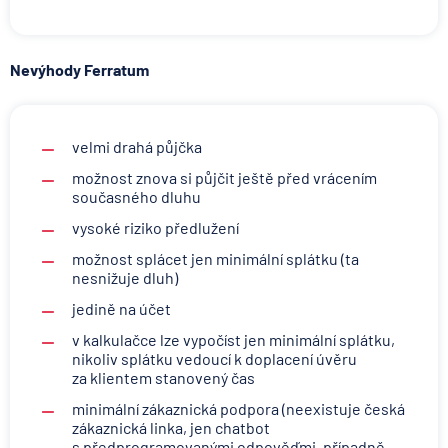
Nevýhody Ferratum
velmi drahá půjčka
možnost znova si půjčit ještě před vrácením
současného dluhu
vysoké riziko předlužení
možnost splácet jen minimální splátku (ta
nesnižuje dluh)
jedině na účet
v kalkulačce lze vypočíst jen minimální splátku,
nikoliv splátku vedoucí k doplacení úvěru
za klientem stanovený čas
minimální zákaznická podpora (neexistuje česká
zákaznická linka, jen chatbot
s předprogramovanými odpověďmi, případně