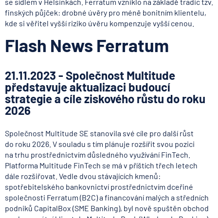
se sídlem v Helsinkách. Ferratum vzniklo na základě tradic tzv.
finských půjček: drobné úvěry pro méně bonitním klientelu,
kde si věřitel vyšší riziko úvěru kompenzuje vyšší cenou.
Flash News Ferratum
21.11.2023 - Společnost Multitude
představuje aktualizaci budoucí
strategie a cíle ziskového růstu do roku
2026
Společnost Multitude SE stanovila své cíle pro další růst
do roku 2026. V souladu s tím plánuje rozšířit svou pozici
na trhu prostřednictvím důsledného využívání FinTech.
Platforma Multitude FinTech se má v příštích třech letech
dále rozšiřovat. Vedle dvou stávajících kmenů:
spotřebitelského bankovnictví prostřednictvím dceřiné
společnosti Ferratum (B2C) a financování malých a středních
podniků CapitalBox (SME Banking), byl nově spuštěn obchod