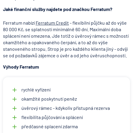
Jaké finanční služby najdete pod značkou Ferratum?
Ferratum nabízí
Ferratum Credit
- flexibilní půjčku až do výše
80 000 Kč, se splatností minimálně 60 dní. Maximální doba
splácení není omezena. Jde totiž o úvěrový rámec s možností
okamžitého a opakovaného čerpání, a to až do výše
stanoveného stropu. Strop je pro každého klienta jiný - odvíjí
se od požadavků zájemce o úvěr a od jeho úvěruschopnosti.
Výhody Ferratum
rychlé vyřízení
okamžité poskytnutí peněz
úvěrový rámec - kdykoliv přístupná rezerva
flexibilita půjčování a splácení
předčasné splacení zdarma