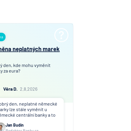
ka
ěna neplatných marek
ý den, kde mohu vyměnit
y za eura?
Věra D.
2.8.2026
obrý den, neplatné německé
arky lze stále vyměnit u
ěmecké centrální banky a to
 kurzu cca 2 DEM za 1 EUR.
Jan Budín
arky přestaly platit již v roce
Redaktor Banky.cz