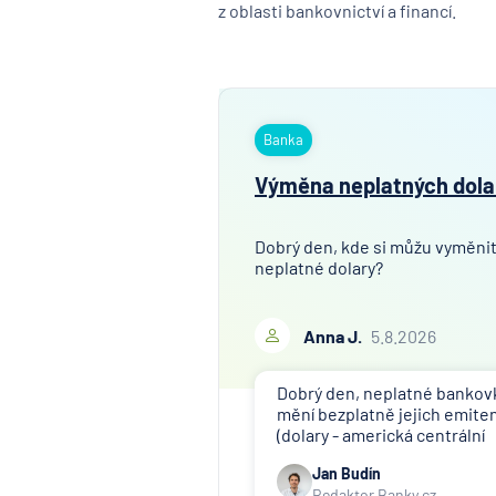
z oblasti bankovnictví a financí.
Banka
Výměna neplatných dola
Dobrý den, kde si můžu vyměni
neplatné dolary?
Anna J.
5.8.2026
Dobrý den, neplatné bankov
mění bezplatně jejich emite
(dolary - americká centrální
banka). V ČR nikdo tuto služ
Jan Budín
nenabízí (ani na komerční
Redaktor Banky.cz