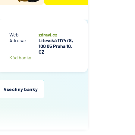
Web
zdravi.cz
Adresa:
Litevská 1174/8,
100 05 Praha 10,
CZ
Kód banky
Všechny banky