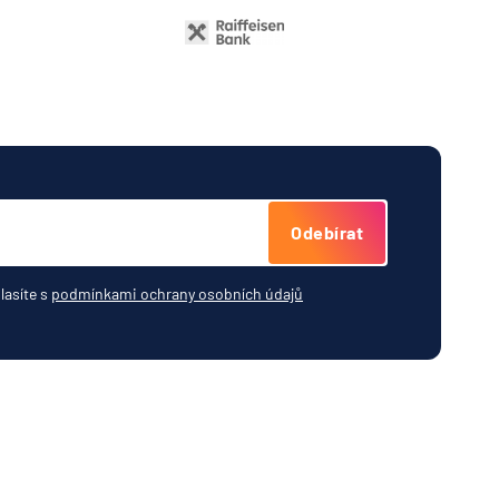
Odebírat
lasíte s
podmínkami ochrany osobních údajů
Účty a konta