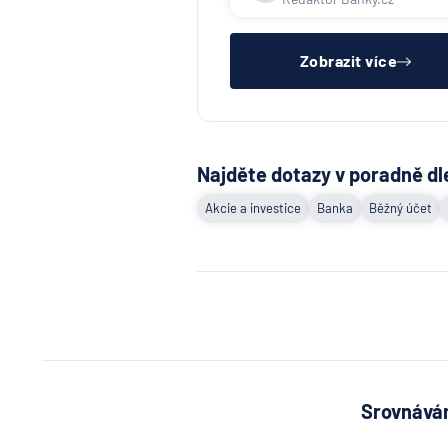
bázi).
Zobrazit více
Najděte dotazy v poradně dl
Akcie a investice
Banka
Běžný účet
Srovnávám