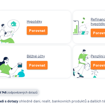
Refinan
Hypotéky
hypoték
Porovnat
Porov
Běžné účty
Penzijní
Porovnat
Porov
8 745
zodpovězených dotazů
adí s dotazy
ohledně daní, realit, bankovních produktů a dalších 