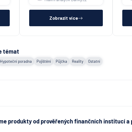
Objektivní promlčecí lhůta 10
2
let byla aplikována plošně v
n
roce 2002 pro konec
anonymních vkladních knížek.
Zobrazit více
e témat
Hypoteční poradna
Pojištění
Půjčka
Reality
Ostatní
e produkty od prověřených finančních institucí a 