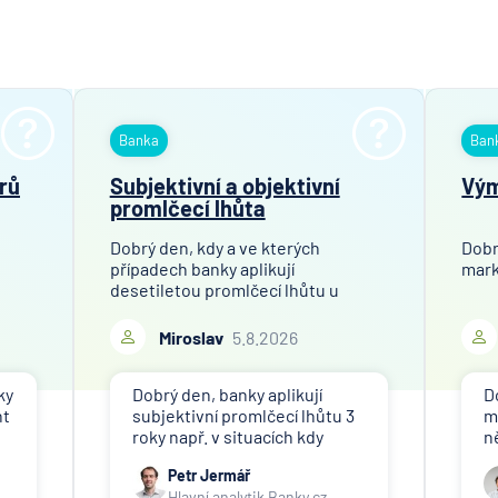
Banka
Ban
rů
Subjektivní a objektivní
Vým
promlčecí lhůta
t
Dobrý den, kdy a ve kterých
Dobr
případech banky aplikují
mark
desetiletou promlčecí lhůtu u
účtu? Děkuji za odpověď.
Miroslav
5.8.2026
ky
Dobrý den, banky aplikují
D
nt
subjektivní promlčecí lhůtu 3
m
roky např. v situacích kdy
n
bu
končí svou činnost a vyzývají
v
Petr Jermář
klienty k výběru peněz.
M
Hlavní analytik Banky.cz