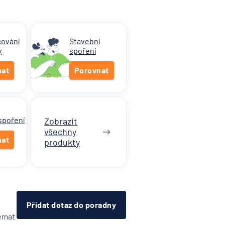
cování
Stavební
y
spoření
nat
Porovnat
 spoření
Zobrazit
všechny
nat
produkty
Přidat dotaz do poradny
témat