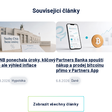
Související články
NB ponechala úroky, klíčový
Partners Banka spouští
e ale výhled inflace
nákup a prodej bitcoinu
přímo v Partners App
8.2026
Hypotéka
6.8.2026
Daně
Zobrazit všechny články