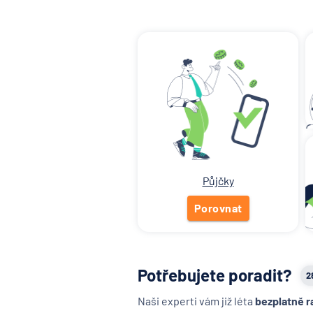
Půjčky
Porovnat
Potřebujete poradit?
2
Naši experti vám již léta
bezplatně r