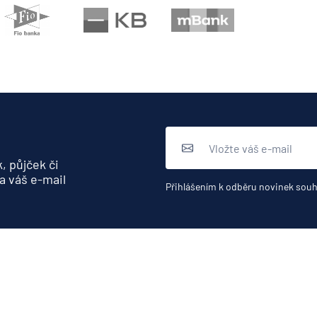
, půjček či
a váš e-mail
Přihlášením k odběru novinek souh
Užitečné odkazy
Banky.cz
Inzerce
Nastavení soukromí