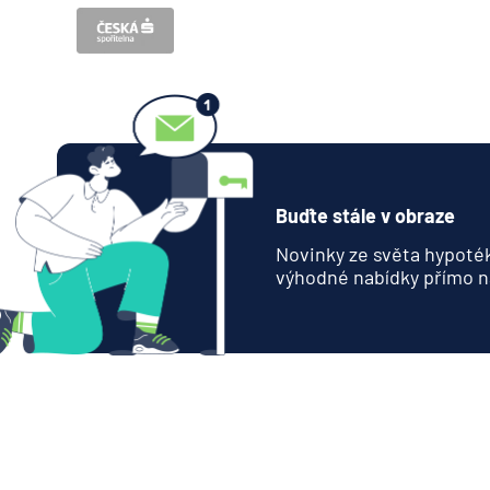
Buďte stále v obraze
Novinky ze světa hypoték
výhodné nabídky přímo n
Nabídka produktů
Půjčky
Hypotéky