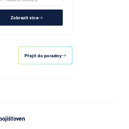
002, výměnu doporučuji dále
eodkládat.
Zobrazit více
Přejít do poradny
pojišťoven