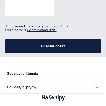
Odesláním formuláře prohlašujete, že
souhlasíte s
Podmínkami užití
.
Odeslat dotaz
Související témata
běžný účet
daně
daň z příjmu
daňové přiznání
dpp
Související pojmy
účty
Naše tipy
Spořicí účet
Finanční rezerva