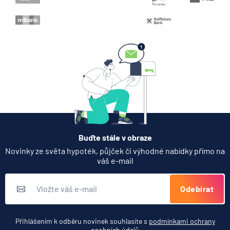
Když rozhoduje stres: nové
triky bankovních podvodníků
6.8.2026
Banka
Partners Banka spouští
termínovaný vklad 4,33 %
p.a. na 6 měsíců
5.8.2026
Daně
Buďte stále v obraze
Jak dnes vykládat výsledky
Novinky ze světa hypoték, půjček či výhodné nabídky přímo na
zátěžových testů ČNB
váš e-mail
5.8.2026
Banka
Odebírat
Zobrazit všechny články
Přihlášením k odběru novinek souhlasíte s
podmínkami ochrany
osobních údajů