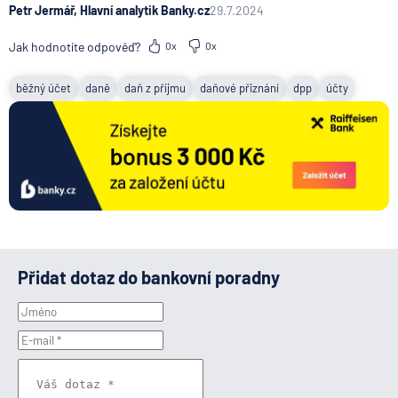
Petr Jermář, Hlavní analytik Banky.cz
29.7.2024
Jak hodnotíte odpověď?
0x
0x
běžný účet
daně
daň z příjmu
daňové přiznání
dpp
účty
Přidat dotaz do bankovní poradny