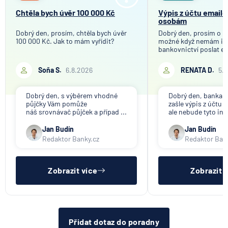
Chtěla bych úvěr 100 000 Kč
Výpis z účtu email
osobám
Dobrý den, prosím, chtěla bych úvěr
Dobrý den, prosím o in
100 000 Kč. Jak to mám vyřídit?
možné když nemám in
bankovnictví poslat em
Soňa S.
6.8.2026
RENATA D.
5.
Dobrý den, s výběrem vhodné
Dobrý den, banka V
půjčky Vám pomůže
zašle výpis z účtu n
náš srovnávač půjček a případ ...
ale nebude tyto inf
Jan Budín
Jan Budín
Redaktor Banky.cz
Redaktor Ban
Zobrazit více
Zobrazit 
Přidat dotaz do poradny