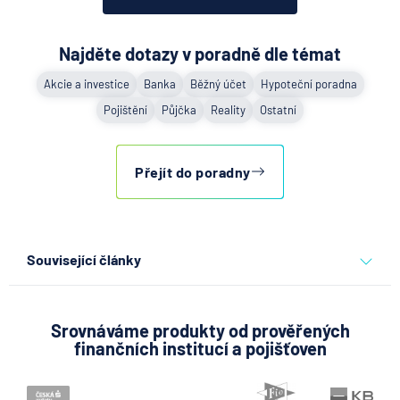
Najděte dotazy v poradně dle témat
Akcie a investice
Banka
Běžný účet
Hypoteční poradna
Pojištění
Půjčka
Reality
Ostatní
Přejít do poradny
Související články
Partners Banka spouští
nákup a prodej bitcoinu
přímo v Partners App
Srovnáváme produkty od prověřených
finančních institucí a pojišťoven
6.8.2026
Daně