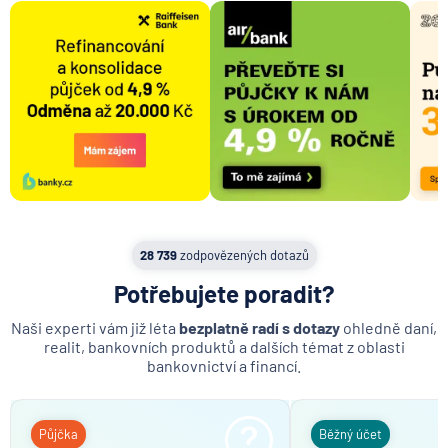
Domicilace
Kód banky
Transakce
Kodex mobility klientů
Doklad totožnosti
Daňové povinnosti a postavení poplatníka
Osobní bankéř
Daňové přiznání
28 739
zodpovězených dotazů
Daň z daru nemovitosti
Potřebujete poradit?
Cílová částka
Naši experti vám již léta
bezplatně radí s dotazy
ohledně daní,
realit, bankovních produktů a dalších témat z oblasti
bankovnictví a financí.
Půjčka
Běžný účet