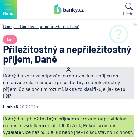
Menu
Hledat
Banky.cz
Bankovní poradna zdarma
Daně
Daně
Příležitostný a nepříležitostný
příjem, Daně
Dobrý den, ve své odpovědi na dotaz o dani z příjmu na
smlouvu o dílo zmiňujete příležitostný a nepříležitostný
příjem. Co se pod tím rozumí, jak se to klasifikuje, jak se to
liší?
Lenka N.
29.7.2024
Dobrý den, příležitostným příjmem se rozumí nepravidelná
činnost s výdělkem do 30 000 Kč/rok. Pokud si činností
vyděláte více než 30 000 Kč nebo jde-li o soustavnou činnost,