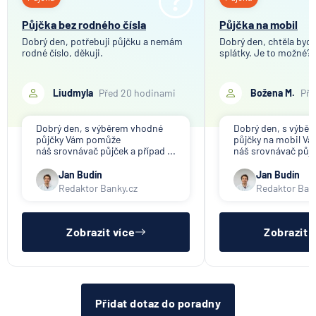
Půjčka bez rodného čísla
Půjčka na mobil
Dobrý den, potřebuji půjčku a nemám
Dobrý den, chtěla bych 
rodné číslo, děkuji.
splátky. Je to možné?
Liudmyla
Před 20 hodinami
Božena M.
Pře
Dobrý den, s výběrem vhodné
Dobrý den, s výbě
půjčky Vám pomůže
půjčky na mobil V
náš srovnávač půjček a případ ...
náš srovnávač půjče
Jan Budín
Jan Budín
Redaktor Banky.cz
Redaktor Ban
Zobrazit více
Zobrazit 
Přidat dotaz do poradny