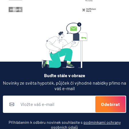
ČNB ponechala úroky,
klíčový je ale výhled inflace
7.8.2026
Hypotéka
Partners Banka spouští
nákup a prodej bitcoinu
přímo v Partners App
6.8.2026
Daně
Buďte stále v obraze
Když rozhoduje stres: nové
Novinky ze světa hypoték, půjček či výhodné nabídky přímo na
triky bankovních podvodníků
váš e-mail
6.8.2026
Banka
Odebírat
Zobrazit všechny články
Přihlášením k odběru novinek souhlasíte s
podmínkami ochrany
osobních údajů