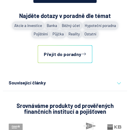
Najděte dotazy v poradně dle témat
Akcie a investice
Banka
Běžný účet
Hypoteční poradna
Pojištění
Půjčka
Reality
Ostatní
Přejít do poradny
Související články
Co se děje po nahlášení
podvodu v Air Bank
Srovnáváme produkty od prověřených
finančních institucí a pojišťoven
7.8.2026
Běžný účet