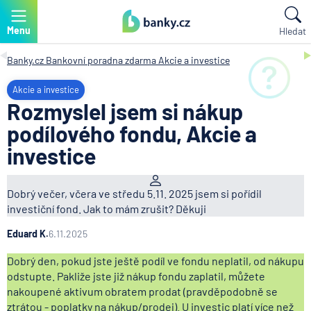
Menu
Hledat
Banky.cz
Bankovní poradna zdarma
Akcie a investice
Akcie a investice
Rozmyslel jsem si nákup
podílového fondu, Akcie a
investice
Dobrý večer, včera ve středu 5.11. 2025 jsem si pořídil
investiční fond. Jak to mám zrušit? Děkuji
Eduard K.
6.11.2025
Dobrý den, pokud jste ještě podíl ve fondu neplatil, od nákupu
odstupte. Pakliže jste již nákup fondu zaplatil, můžete
nakoupené aktivum obratem prodat (pravděpodobně se
ztrátou - poplatky na nákup/prodej). U investic platí více než