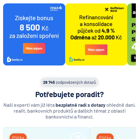
Podílový fond
Doba návratnosti investice
Rentabilita
28 745
zodpovězených dotazů
Potřebujete poradit?
Naši experti vám již léta
bezplatně radí s dotazy
ohledně daní,
realit, bankovních produktů a dalších témat z oblasti
bankovnictví a financí.
Půjčka
Půjčka