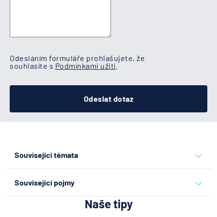
Odesláním formuláře prohlašujete, že
souhlasíte s
Podmínkami užití
.
Odeslat dotaz
Související témata
akcie a investice
podílový fond
Související pojmy
Naše tipy
Investice