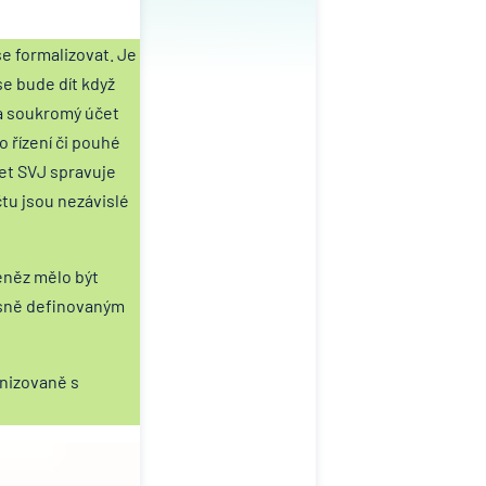
še formalizovat. Je
se bude dít když
na soukromý účet
 řízení či pouhé
čet SVJ spravuje
tu jsou nezávislé
eněz mělo být
jasně definovaným
anizovaně s