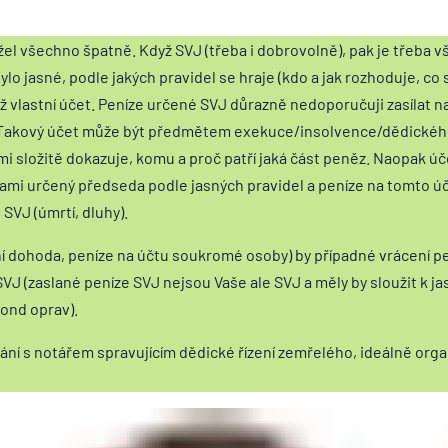
el všechno špatně. Když SVJ (třeba i dobrovolně), pak je třeba v
ylo jasné, podle jakých pravidel se hraje (kdo a jak rozhoduje, co 
též vlastní účet. Peníze určené SVJ důrazně nedoporučuji zasílat 
. Takový účet může být předmětem exekuce/insolvence/dědického
mi složitě dokazuje, komu a proč patří jaká část peněz. Naopak ú
mi určený předseda podle jasných pravidel a peníze na tomto úč
 SVJ (úmrtí, dluhy).
ní dohoda, peníze na účtu soukromé osoby) by případné vrácení p
 SVJ (zaslané peníze SVJ nejsou Vaše ale SVJ a měly by sloužit k 
ond oprav).
ání s notářem spravujícím dědické řízení zemřelého, ideálně org