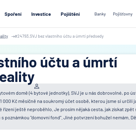
Spoření
Investice
Pojištění
Banky
Pojišťovny
ality
#24793,SVJ bez vlastního účtu a úmrtí předsedy
stního účtu a úmrtí
eality
ytovém domě (4 bytové jednotky). SVJ je u nás dobrovolné, po ús
1 000 Kč měsíčně na soukromý účet osobě, kterou jsme si určili j
řízení ještě neproběhlo. Je prosím nějaká cesta, jak získat zpět
u s poznámkou "domovní fond". Jiné potvrzení bohužel nemám. Dě