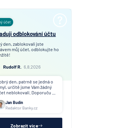
ný účet
aduji odblokování účtu
ý den, zablokovali jste
ávem můj účet, odblokujte ho
žitě!
Rudolf R.
6.8.2026
obrý den, patrně se jedná o
myl, určitě jsme Vám žádný
čet neblokovali. Doporuču ...
Jan Budín
Redaktor Banky.cz
Zobrazit více