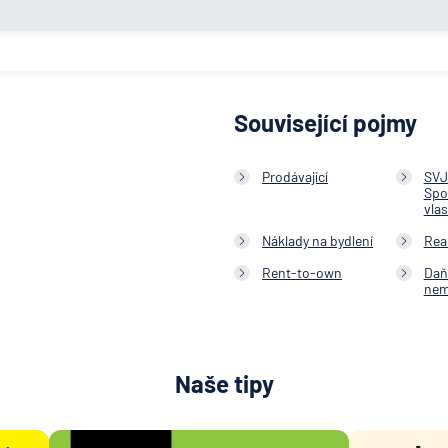
Související pojmy
Prodávající
SVJ
Spo
vla
Náklady na bydlení
Real
Rent-to-own
Daň
nem
Naše tipy