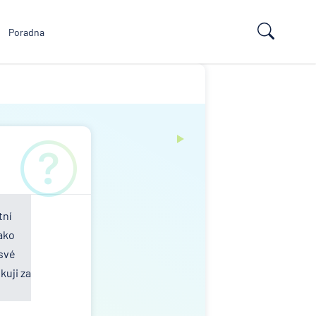
Poradna
tní
ako
 své
kuji za