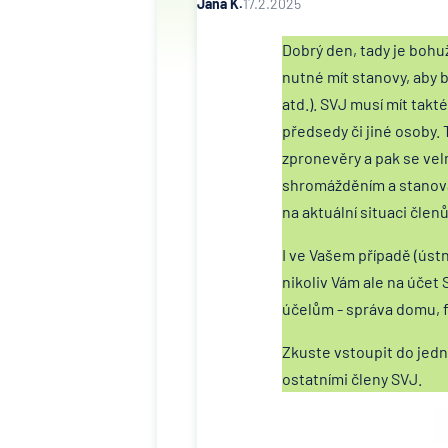
Jana K.
17.2.2025
Dobrý den, tady je bohuž
nutné mít stanovy, aby b
atd.). SVJ musí mít tak
předsedy či jiné osoby
zpronevěry a pak se vel
shromážděním a stanova
na aktuální situaci členů
I ve Vašem případě (úst
nikoliv Vám ale na účet
účelům - správa domu, f
Zkuste vstoupit do jedn
ostatními členy SVJ.