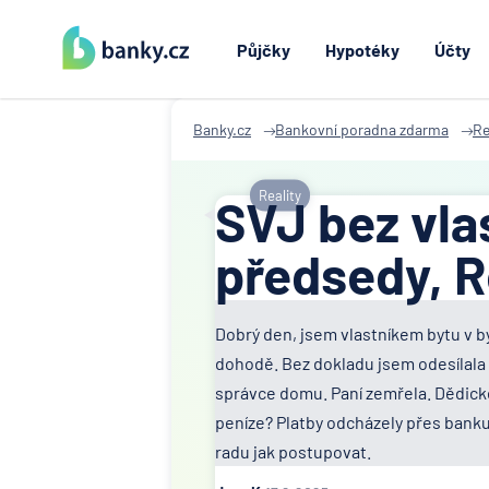
Půjčky
Hypotéky
Účty
Banky.cz
Bankovní poradna zdarma
Re
Reality
SVJ bez vla
předsedy, R
Dobrý den, jsem vlastníkem bytu v b
dohodě. Bez dokladu jsem odesílala 
správce domu. Paní zemřela. Dědické 
peníze? Platby odcházely přes bank
radu jak postupovat.