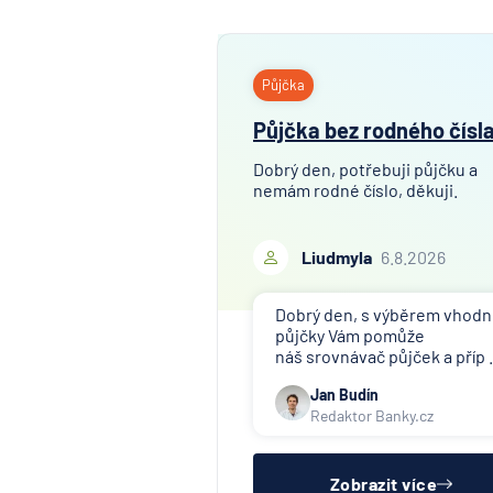
Půjčka
Půjčka bez rodného čísl
Dobrý den, potřebuji půjčku a
nemám rodné číslo, děkuji.
Liudmyla
6.8.2026
Dobrý den, s výběrem vhod
půjčky Vám pomůže
náš srovnávač půjček a příp .
Jan Budín
Redaktor Banky.cz
Zobrazit více