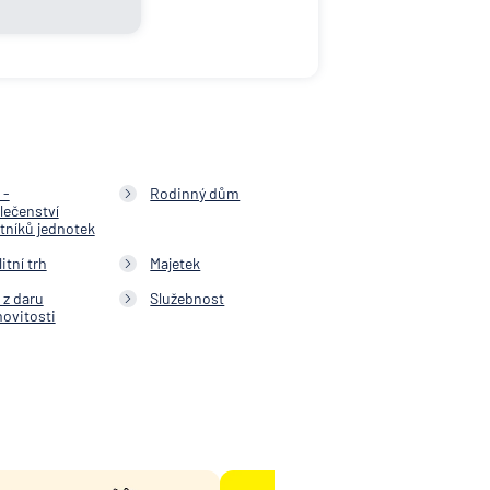
 -
Rodinný dům
lečenství
stníků jednotek
itní trh
Majetek
 z daru
Služebnost
ovitosti