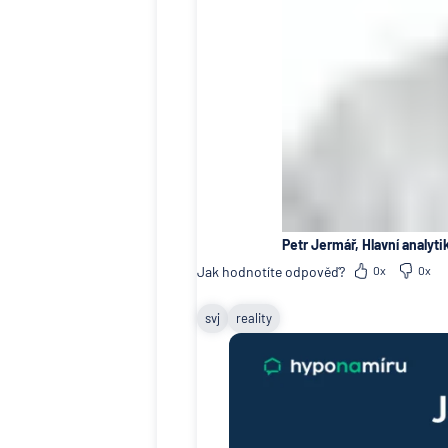
Petr Jermář, Hlavní analyti
Jak hodnotíte odpověď?
0x
0x
svj
reality