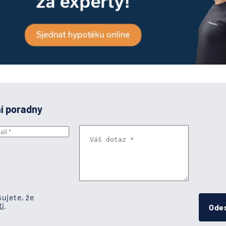
ní poradny
ujete, že
í
.
Odes