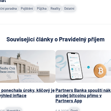
ční poradna
Pojištění
Půjčka
Reality
Ostatní
Související články o Pravidelný příjem
ponechala úroky, klíčový je
Partners Banka spouští nák
výhled inflace
prodej bitcoinu přímo v
Partners App
026
Hypotéka
6.8.2026
Daně