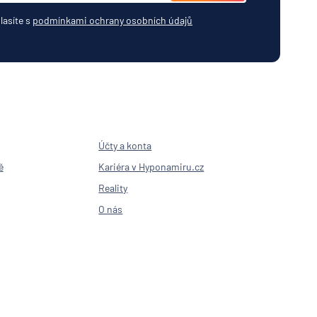
lasíte s
podmínkami ochrany osobních údajů
Účty a konta
ě
Kariéra v Hyponamiru.cz
Reality
O nás