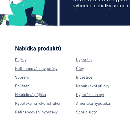
výhodné nabídky přímo n
Nabídka produktů
Půjčky
Hypotéky
Refinancování hypotéky
Účty
Spoření
Investice
Pojištění
Nebankovní půjčky
Neúčelová půjčka
Hypotéka na byt
Hypotéka na rekonstrukci
Americká hypotéka
Refinancování hypotéky
Spořící účty