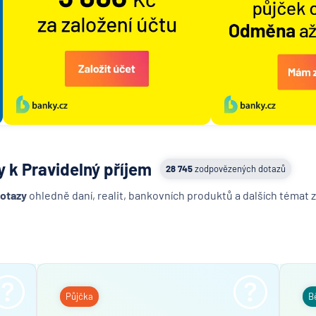
y k Pravidelný příjem
28 745
zodpovězených dotazů
dotazy
ohledně daní, realit, bankovních produktů a dalších témat z
Půjčka
B