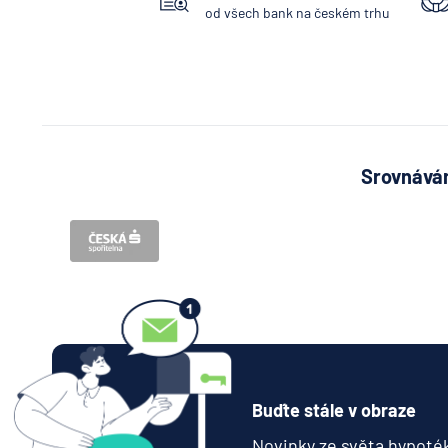
od všech bank na českém trhu
Srovnávám
Buďte stále v obraze
Novinky ze světa hypoték