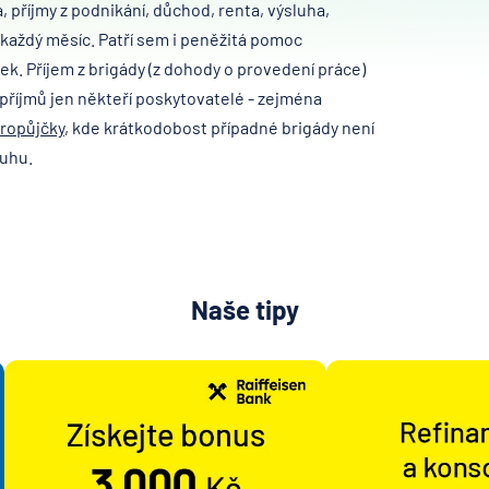
 příjmy z podnikání, důchod, renta, výsluha,
 každý měsíc. Patří sem i peněžitá pomoc
ek. Příjem z brigády (z dohody o provedení práce)
příjmů jen někteří poskytovatelé - zejména
ropůjčky
, kde krátkodobost případné brigády není
luhu.
Naše tipy