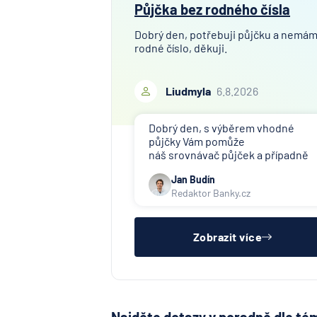
Půjčka bez rodného čísla
Dobrý den, potřebuji půjčku a nemá
rodné číslo, děkuji.
Liudmyla
6.8.2026
Dobrý den, s výběrem vhodné
půjčky Vám pomůže
náš srovnávač půjček a případně
též srovnávač nebankovních
Jan Budín
půjček. Pro získání půjčky je třeba
Redaktor Banky.cz
mít dostatečný příjem, nebýt ve
zkušební ani výpovědní lhůtě, mít
čistý registr dlužník a ideálně mít
pracovn
Zobrazit více
Najděte dotazy v poradně dle té