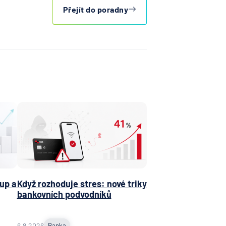
Přejít do poradny
up a
Když rozhoduje stres: nové triky
bankovních podvodníků
6.8.2026
Banka