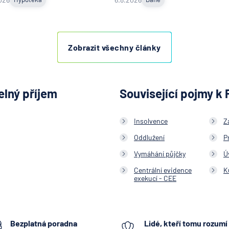
Zobrazit všechny články
elný příjem
Související pojmy k 
Insolvence
Z
Oddlužení
P
Vymáhání půjčky
Ú
Centrální evidence
K
exekucí - CEE
Bezplatná poradna
Lidé, kteří tomu rozumí