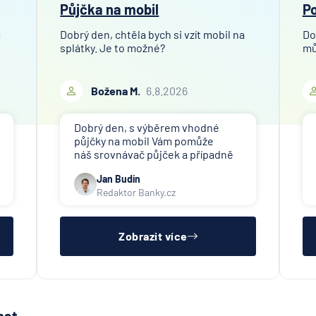
Půjčka na mobil
Po
m
Dobrý den, chtěla bych si vzít mobil na
Do
splátky. Je to možné?
mů
Božena M.
6.8.2026
Dobrý den, s výběrem vhodné
půjčky na mobil Vám pomůže
náš srovnávač půjček a případně
též srovnávač nebankovních
Jan Budín
půjček. Pro získání půjčky (nebo
Redaktor Banky.cz
nákupu na splátky) je třeba mít
dostatečný příjem, nebýt ve
zkušební ani výpovědní lhůtě, mít
čistý reg
Zobrazit více
mat