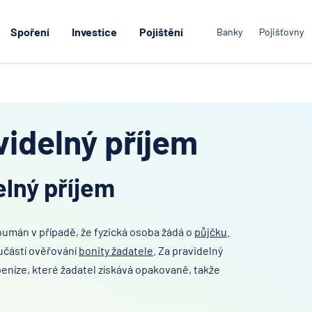
Spoření
Investice
Pojištění
Banky
Pojišťovny
videlný příjem
elný příjem
koumán v případě, že fyzická osoba žádá o
půjčku
.
oučástí ověřování
bonity žadatele
. Za pravidelný
peníze, které žadatel získává opakovaně, takže