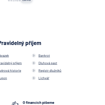
Pravidelný příjem
ávazek
Bankrot
ravidelný příjem
Dluhová past
věrová historie
Registr dlužníků
upon
Lichvář
O financích píšeme