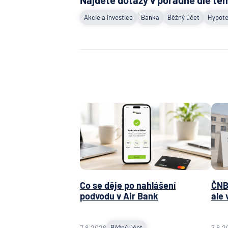
Akcie a investice
Banka
Běžný účet
Hypote
Co se děje po nahlášení
ČNB 
podvodu v Air Bank
ale 
7.8.2026
Běžný účet
7.8.2