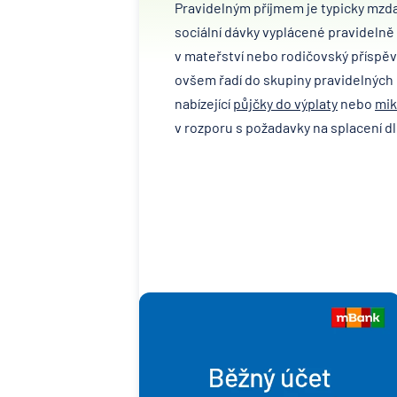
Pravidelným příjmem je typicky mzda,
sociální dávky vyplácené pravidelně
v mateřství nebo rodičovský příspěv
ovšem řadí do skupiny pravidelných 
nabízející
půjčky do výplaty
nebo
mik
v rozporu s požadavky na splacení d