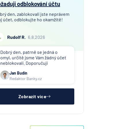
žaduji odblokování účtu
brý den, zablokovali jste neprávem
j účet, odblokujte ho okamžitě!
Rudolf R.
6.8.2026
Dobrý den, patrně se jedná o
omyl, určitě jsme Vám žádný účet
neblokovali. Doporučuji
kontaktovat toho, kdo Vám účet
Jan Budín
zablokoval (exekutor, banka atd.).
Redaktor Banky.cz
Zobrazit více