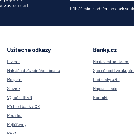
a váš e-mail
Přihlášením k odběru novinek souh
Užitečné odkazy
Banky.cz
Inzerce
Nastavení soukromí
Nahlášení závadného obsahu
Společnosti ve skupin
Magazín
Podmínky užití
Slovník
Napsali o nás
Výpočet IBAN
Kontakt
Přehled bank v ČR
Poradna
Pojišťovny
RPSN