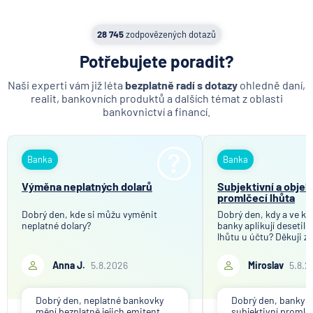
28 745
zodpovězených dotazů
Potřebujete poradit?
Naši experti vám již léta
bezplatně radí s dotazy
ohledně daní,
realit, bankovních produktů a dalších témat z oblasti
bankovnictví a financí.
Banka
Banka
Výměna neplatných dolarů
Subjektivní a objek
promlčecí lhůta
Dobrý den, kde si můžu vyměnit
Dobrý den, kdy a ve kt
neplatné dolary?
banky aplikují desetil
lhůtu u účtu? Děkuji z
Anna J.
5.8.2026
Miroslav
5.8.2
Dobrý den, neplatné bankovky
Dobrý den, banky ap
mění bezplatně jejich emitent
subjektivní promlče