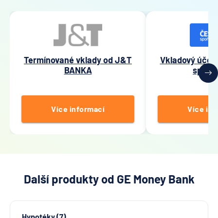
Termínované vklady od J&T
Vkladový účet
BANKA
spořit
Více informací
Více inf
Další produkty od GE Money Bank
Hypotéky (7)