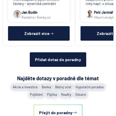
(dolary - americká centrální
roky např. v situac
banka). V ČR nikdo tuto službu
svou činnost a vyzýv
nenabízí (ani na komerční bázi).
výběru peněz. Obje
Jan Budín
Petr Jermář
promlčecí lhůta 10 l
Redaktor Banky.cz
Hlavní analyti
aplikována plošně 
pro konec anonym
vkladních knížek.
Zobrazit více
Zobrazit 
Přidat dotaz do poradny
Najděte dotazy v poradně dle témat
Akcie a investice
Banka
Běžný účet
Hypoteční poradna
Pojištění
Půjčka
Reality
Ostatní
Přejít do poradny