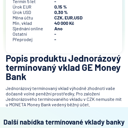
Termín 5 let
-
Úrok EUR
0,15 %
Úrok USD
0,30 %
Měna účtu
CZK, EUR,USD
Min. vklad
40 000 Kč
Sjednání online
Ano
Ostatní
-
Přeprodej
-
Popis produktu Jednorázový
termínovaný vklad GE Money
Bank
Jednorázový termínovaný vklad výhodně zhodnotí vaše
dočasně volné peněžní prostředky. Pro založení
Jednorázového termínovaného vkladu v CZK nemusíte mít
u MONETA Money Bank vedený běžný účet.
Další nabídka termínované vklady banky