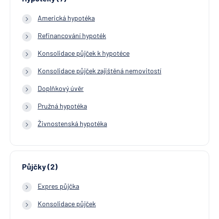
Americká hypotéka
Refinancování hypoték
Konsolidace půjček k hypotéce
Konsolidace půjček zajištěná nemovitostí
Doplňkový úvěr
Pružná hypotéka
Živnostenská hypotéka
Půjčky (2)
Expres půjčka
Konsolidace půjček