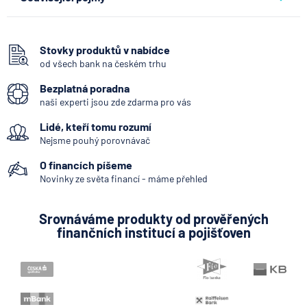
Vkladomat
SEPA Platba
Stovky produktů v nabídce
od všech bank na českém trhu
Systémově významná banka
Bezplatná poradna
Kodex mobility klientů
naši experti jsou zde zdarma pro vás
Zpoždění splátky
Lidé, kteří tomu rozumí
Mobilní bankovnictví
Nejsme pouhý porovnávač
Internetové bankovnictví - internetbanking
O financích píšeme
Zastoupení zahraniční banky
Novinky ze světa financí - máme přehled
Bankovní notifikace
Srovnáváme produkty od prověřených
Konstantní symbol
finančních institucí a pojišťoven
Variabilní symbol
KYC (Know Your Customer)