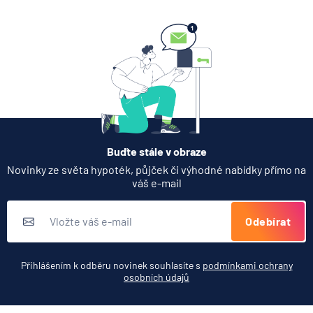
Buďte stále v obraze
Novinky ze světa hypoték, půjček či výhodné nabídky přímo na
váš e-mail
Odebírat
Přihlášením k odběru novinek souhlasíte s
podmínkami ochrany
osobních údajů