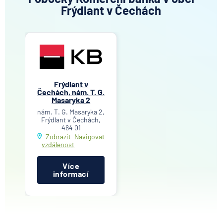
Frýdlant v Čechách
Frýdlant v
Čechách, nám. T. G.
Masaryka 2
nám. T. G. Masaryka 2,
Frýdlant v Čechách,
464 01
Zobrazit
Navigovat
vzdálenost
Více
informací