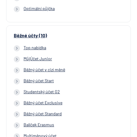
Optimální půjčka
Běžné účty (10)
Top nabídka
MůjÚčet Junior
Běžný účet v cizí měně
Běžný účet Start
Studentský účet G2
Běžný účet Exclusive
Běžný účet Standard
Balíček Erasmus
Multiměnový účet