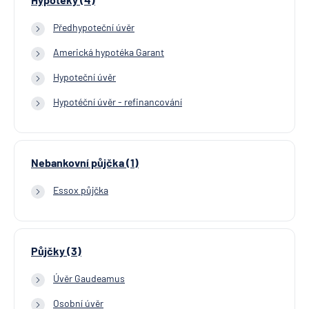
Předhypoteční úvěr
Americká hypotéka Garant
Hypoteční úvěr
Hypotéční úvěr - refinancování
Nebankovní půjčka (1)
Essox půjčka
Půjčky (3)
Úvěr Gaudeamus
Osobní úvěr