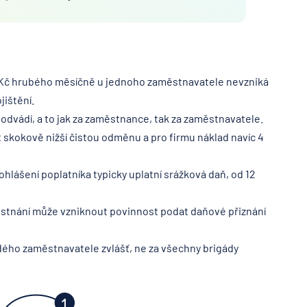
99 Kč hrubého měsíčně u jednoho zaměstnavatele nevzniká
jištění.
 odvádí, a to jak za zaměstnance, tak za zaměstnavatele.
skokově nižší čistou odměnu a pro firmu náklad navíc 4
lášení poplatníka typicky uplatní srážková daň, od 12
ěstnání může vzniknout povinnost podat daňové přiznání
dého zaměstnavatele zvlášť, ne za všechny brigády