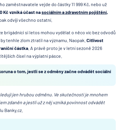
oho zaměstnavatele vejde do částky 11 999 Kč, nebo už
00 Kč vzniká účast na
sociálním a zdravotním pojištění
,
pak odvíjí všechno ostatní.
že brigádníci si letos mohou vydělat o něco víc bez odvodů
e by tenhle zlom ztratil na významu. Naopak.
Citlivost
raniční částka
. A právě proto je v letní sezoně 2026
tějších čísel na výplatní pásce.
koruna o tom, jestli se z odměny začne odvádět sociální
é sledují jen hrubou odměnu. Ve skutečnosti je mnohem
jem zdaněn a jestli už z něj vzniká povinnost odvádět
lu Banky.cz.