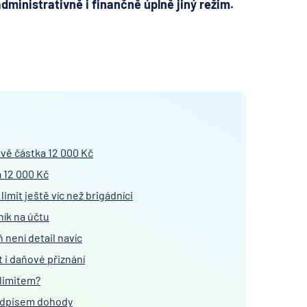
ministrativně i finančně úplně jiný režim.
ávě částka 12 000 Kč
a 12 000 Kč
limit ještě víc než brigádníci
ník na účtu
není detail navíc
i daňové přiznání
 limitem?
podpisem dohody