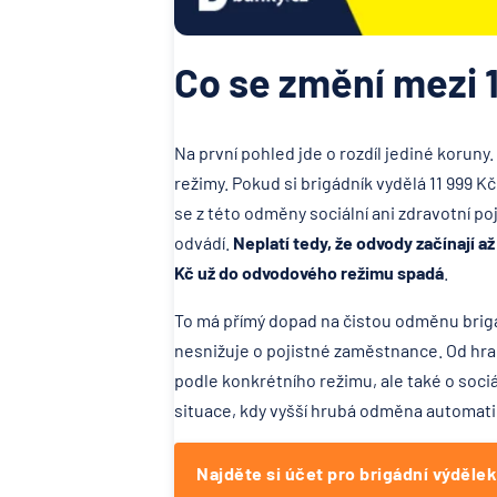
Co se změní mezi 1
Na první pohled jde o rozdíl jediné koruny.
režimy. Pokud si brigádník vydělá 11 999
se z této odměny sociální ani zdravotní po
odvádí.
Neplatí tedy, že odvody začínají a
Kč už do odvodového režimu spadá
.
To má přímý dopad na čistou odměnu brigád
nesnižuje o pojistné zaměstnance. Od hrani
podle konkrétního režimu, ale také o soci
situace, kdy vyšší hrubá odměna automati
Najděte si účet pro brigádní výdělek