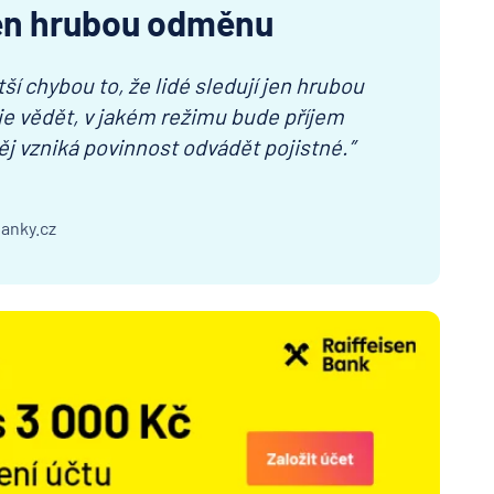
jen hrubou odměnu
tší chybou to, že lidé sledují jen hrubou
je vědět, v jakém režimu bude příjem
něj vzniká povinnost odvádět pojistné.”
Banky.cz