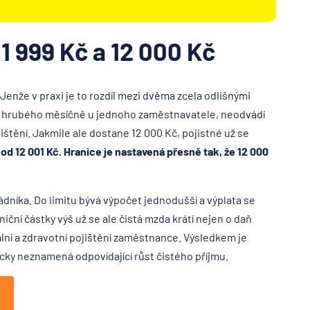
1 999 Kč a 12 000 Kč
 Jenže v praxi je to rozdíl mezi dvěma zcela odlišnými
 Kč hrubého měsíčně u jednoho zaměstnavatele, neodvádí
jištění. Jakmile ale dostane 12 000 Kč, pojistné už se
ž od 12 001 Kč. Hranice je nastavená přesně tak, že 12 000
níka. Do limitu bývá výpočet jednodušší a výplata se
ční částky výš už se ale čistá mzda krátí nejen o daň
ální a zdravotní pojištění zaměstnance. Výsledkem je
cky neznamená odpovídající růst čistého příjmu.