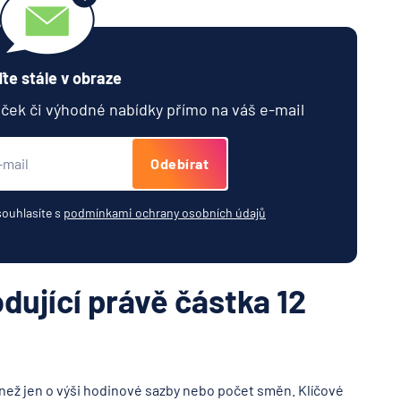
te stále v obraze
jček či výhodné nabídky přímo na váš e-mail
Odebírat
souhlasíte s
podmínkami ochrany osobních údajů
odující právě částka 12
 než jen o výši hodinové sazby nebo počet směn. Klíčové