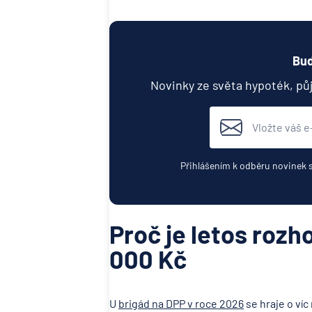
Buď
Novinky ze světa hypoték, pů
Přihlášením k odběru novinek 
Proč je letos rozh
000 Kč
U
brigád na DPP v roce 2026
se hraje o víc