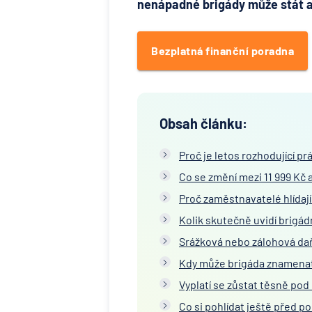
nenápadné brigády může stát ad
Bezplatná finanční poradna
Obsah článku:
Proč je letos rozhodující pr
Co se změní mezi 11 999 Kč 
Proč zaměstnavatelé hlídají 
Kolik skutečně uvidí brigád
Srážková nebo zálohová daň 
Kdy může brigáda znamenat 
Vyplatí se zůstat těsně pod
Co si pohlídat ještě před 