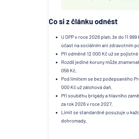
Co si z článku odnést
U DPP v roce 2026 platí, že do 11 9
účast na sociálním ani zdravotním po
Při odměně 12 000 Kč už se pojistné
Rozdíl jediné koruny může znamenat 
056 Kč.
Pod limitem se bez podepsaného Proh
000 Kč už zálohová daň.
Při souběhu brigády a hlavního zam
za rok 2026 v roce 2027.
Limit se standardně posuzuje u kaž
dohromady.