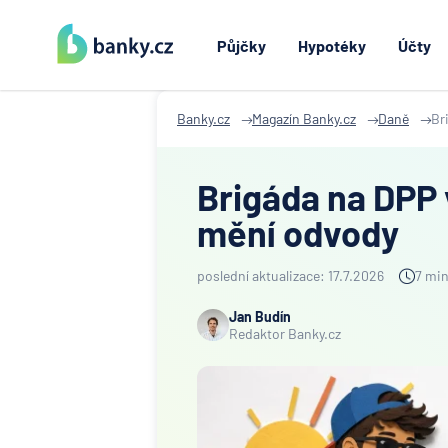
Půjčky
Hypotéky
Účty
Banky.cz
Magazín Banky.cz
Daně
Br
Brigáda na DPP 
mění odvody
poslední aktualizace: 17.7.2026
7 min
Jan Budín
Redaktor Banky.cz