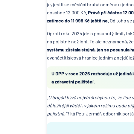
je, jestli se měsíční hrubá odměna u jedn
dosáhne 12 000 Kč.
Právě při částce 12 0
zatímco do 11 999 Kč ještě ne
. Od toho se 
Oproti roku 2025 jde o posunutý limit, tak
na pojistné než loni. To ale neznamená, ž
systému zůstala stejná, jen se posunula h
dvanáctitisícová hranice jedním z nejdůleži
U DPP v roce 2026 rozhoduje už jediná 
a zdravotní pojištění.
„U brigád bývá největší chybou to, že lid
důležitější vědět, v jakém režimu bude pří
pojistné,“
říká Petr Jermář, odborník portá