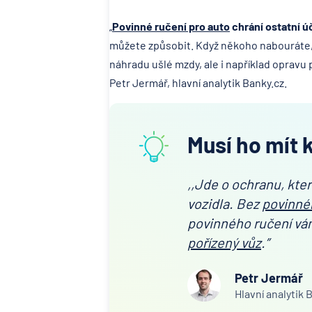
„
Povinné ručení pro auto
chrání ostatní ú
můžete způsobit. Když někoho nabouráte, p
náhradu ušlé mzdy, ale i například opravu
Petr Jermář, hlavní analytik Banky.cz.
Musí ho mít 
,,Jde o ochranu, kte
vozidla. Bez
povinné
povinného ručení v
pořízený vůz
.”
Petr Jermář
Hlavní analytik 