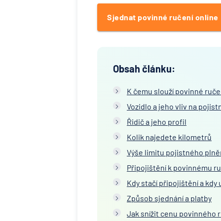
Sjednat povinné ručení online
Obsah článku:
K čemu slouží povinné ruče
Vozidlo a jeho vliv na pojist
Řidič a jeho profil
Kolik najedete kilometrů
Výše limitu pojistného plně
Připojištění k povinnému r
Kdy stačí připojištění a kdy 
Způsob sjednání a platby
Jak snížit cenu povinného 