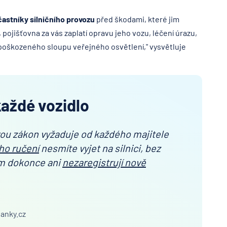
častníky silničního provozu
před škodami, které jim
ojišťovna za vás zaplatí opravu jeho vozu, léčení úrazu,
 poškozeného sloupu veřejného osvětlení," vysvětluje
každé vozidlo
rou zákon vyžaduje od každého majitele
ho ručení
nesmíte vyjet na silnici, bez
ám dokonce ani
nezaregistrují nově
Banky.cz