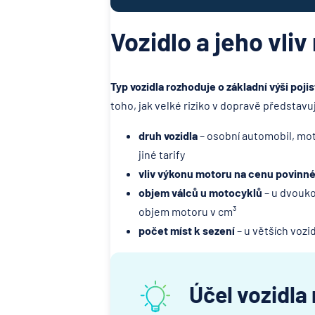
Vozidlo a jeho vliv
Typ vozidla rozhoduje o základní výši poji
toho, jak velké riziko v dopravě představují
druh vozidla
– osobní automobil, mot
jiné tarify
vliv výkonu motoru na cenu povinn
objem válců u motocyklů
– u dvouko
objem motoru v cm³
počet míst k sezení
– u větších vozid
Účel vozidla