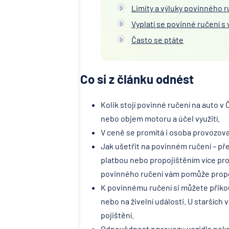
Limity a výluky povinného r
Vyplatí se povinné ručení s 
Často se ptáte
Co si z článku odnést
Kolik stojí povinné ručení na auto v
nebo objem motoru a účel využití.
V ceně se promítá i osoba provozovat
Jak ušetřit na povinném ručení – př
platbou nebo propojištěním více pro
povinného ručení vám pomůže propoč
K povinnému ručení si můžete přikoupi
nebo na živelní události. U starších 
pojištění.
Odpovědnost z provozu vozidla nekr