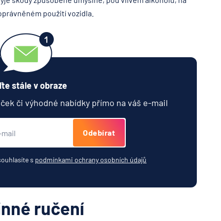
eoprávněném použití vozidla.
te stále v obraze
jček či výhodné nabídky přímo na váš e-mail
Odebírat
souhlasíte s
podmínkami ochrany osobních údajů
inné ručení