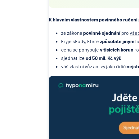
K hlavním vlastnostem povinného ručení 
ze zákona
povinné sjednání
pro
všec
kryje škody, které
způsobíte jiným
li
cena se pohybuje
v tisících korun
ro
sjednat lze
od 50 mil. Kč výš
váš vlastní vůz ani vy jako řidič
nejst