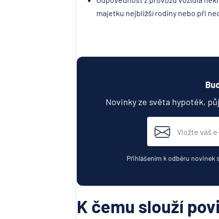
majetku nejbližší rodiny nebo při n
Buď
Novinky ze světa hypoték, pů
Přihlášením k odběru novinek 
K čemu slouží pov