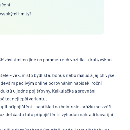
učení
vysokými limity?
 ČR závisí mimo jiné na parametrech vozidla – druh, výkon
ele – věk, místo bydliště, bonus nebo malus a jejich výše.
edevším pečlivým online porovnáním nabídek, roční
duktů u jedné pojišťovny. Kalkulačka a srovnání
ítat nejlepší variantu.
t připojištění – například na čelní sklo, srážku se zvěří
vozidel často tato připojištění s výhodou nahradí havarijní
yje škody způsobené úmyslně, pod vlivem alkoholu, na