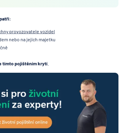
patří:
hny provozovatele vozidel
dem nebo na jejich majetku
čně
e tímto pojištěním krytí
.