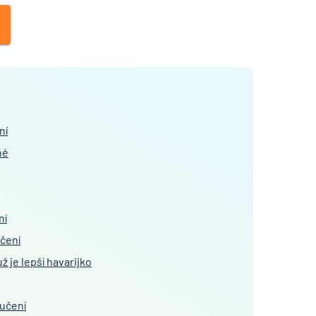
ní
né
ní
učení
už je lepší havarijko
ručení