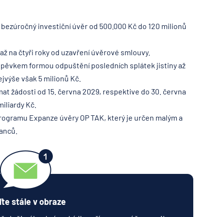
bezúročný investiční úvěr od 500.000 Kč do 120 milionů
až na čtyři roky od uzavření úvěrové smlouvy.
spěvkem formou odpuštění posledních splátek jistiny až
jvýše však 5 milionů Kč.
mat žádosti od 15. června 2029, respektive do 30. června
iliardy Kč.
programu Expanze úvěry OP TAK, který je určen malým a
anců.
te stále v obraze