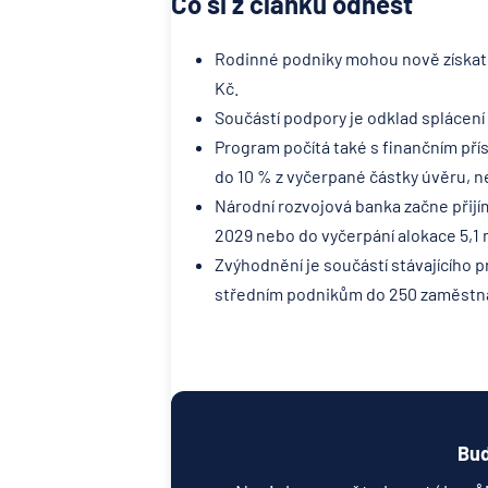
Co si z článku odnést
Rodinné podniky mohou nově získat 
Kč.
Součástí podpory je odklad splácení 
Program počítá také s finančním pří
do 10 % z vyčerpané částky úvěru, ne
Národní rozvojová banka začne přijí
2029 nebo do vyčerpání alokace 5,1 m
Zvýhodnění je součástí stávajícího 
středním podnikům do 250 zaměstn
Buď