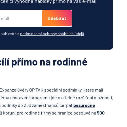
jček či výhodné nabídky přímo na váš e-mail
Odebírat
souhlasíte s
podmínkami ochrany osobních údajů
ílí přímo na rodinné
 Expanze úvěry OP TAK speciální podmínky, které mají
nému nastavení programu jde o citelné rozšíření možností.
í podniky do 250 zaměstnanců čerpat
bezúročné
nů korun, pro rodinné firmy se hranice posouvá na
500