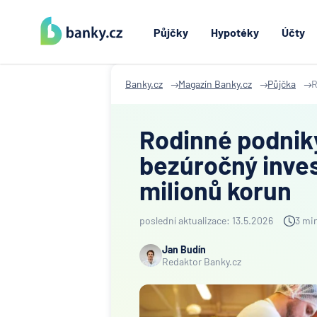
Půjčky
Hypotéky
Účty
Banky.cz
Magazín Banky.cz
Půjčka
R
Rodinné podnik
bezúročný inves
milionů korun
poslední aktualizace: 13.5.2026
3 min
Jan Budín
Redaktor Banky.cz