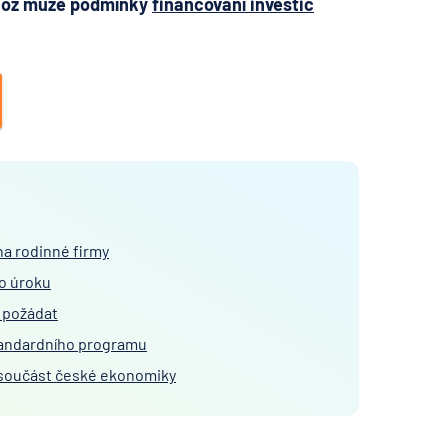
 což může podmínky
financování investic
na rodinné firmy
o úroku
 požádat
standardního programu
í součást české ekonomiky