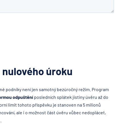
 nulového úroku
né podniky není jen samotný bezúročný režim. Program
formou odpuštění
posledních splátek jistiny úvěru až do
rní limit tohoto příspěvku je stanoven na 5 milionů
nancování, ale i o možnost část úvěru vůbec nedoplácet,
.