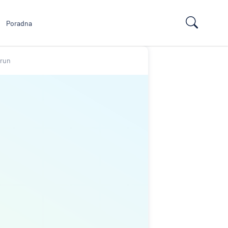
Poradna
orun