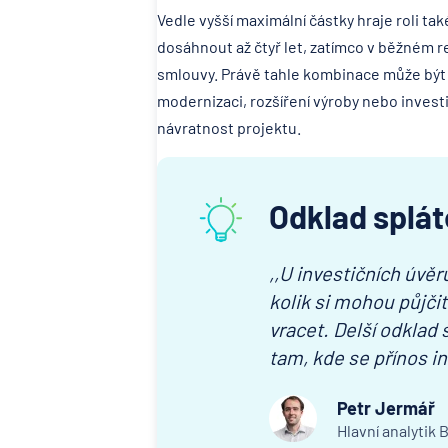
Vedle vyšší maximální částky hraje roli ta
dosáhnout až čtyř let, zatímco v běžném r
smlouvy. Právě tahle kombinace může být pr
modernizaci, rozšíření výroby nebo investic
návratnost projektu.
Odklad splá
,,U investičních úvěr
kolik si mohou půjči
vracet. Delší odkla
tam, kde se přínos i
Petr Jermář
Hlavní analytik 