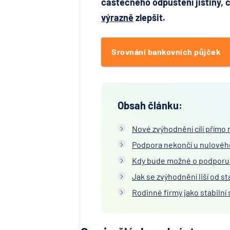
částečného odpuštění jistiny,
výrazně
zlepšit.
Srovnání bankovních půjček
Obsah článku:
Nové zvýhodnění cílí přímo 
Podpora nekončí u nulovéh
Kdy bude možné o podporu
Jak se zvýhodnění liší od 
Rodinné firmy jako stabiln