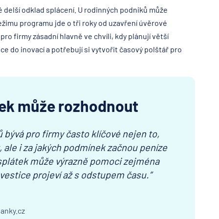
ké delší odklad splácení. U rodinných podniků může
ežimu programu jde o tři roky od uzavření úvěrové
o firmy zásadní hlavně ve chvíli, kdy plánují větší
e do inovací a potřebují si vytvořit časový polštář pro
tek může rozhodnout
ů bývá pro firmy často klíčové nejen to,
t, ale i za jakých podmínek začnou peníze
d splátek může výrazně pomoci zejména
nvestice projeví až s odstupem času.”
Banky.cz