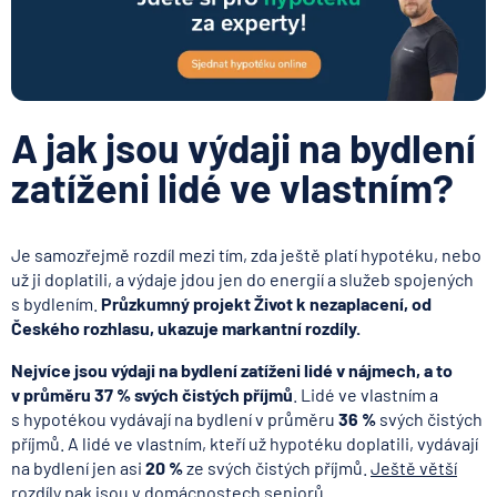
A jak jsou výdaji na bydlení
zatíženi lidé ve vlastním?
Je samozřejmě rozdíl mezi tím, zda ještě platí hypotéku, nebo
už ji doplatili, a výdaje jdou jen do energií a služeb spojených
s bydlením.
Průzkumný projekt Život k nezaplacení, od
Českého rozhlasu, ukazuje markantní rozdíly.
Nejvíce jsou výdaji na bydlení zatíženi lidé v nájmech, a to
v průměru 37 % svých čistých příjmů
. Lidé ve vlastním a
s hypotékou vydávají na bydlení v průměru
36 %
svých čistých
příjmů. A lidé ve vlastním, kteří už hypotéku doplatili, vydávají
na bydlení jen asi
20 %
ze svých čistých příjmů.
Ještě větší
rozdíly pak jsou v domácnostech seniorů
.