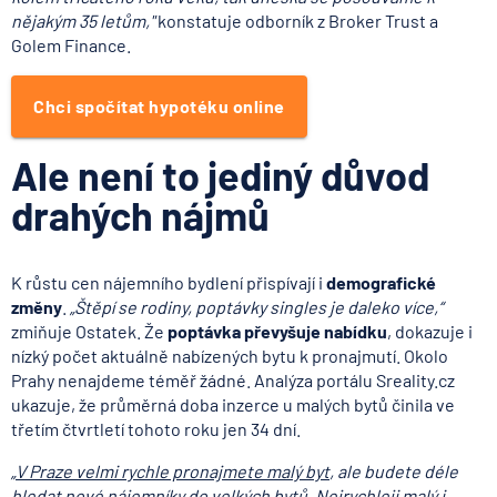
nějakým 35 letům,"
konstatuje odborník z Broker Trust a
Golem Finance.
Chci spočítat hypotéku online
Ale není to jediný důvod
drahých nájmů
K růstu cen nájemního bydlení přispívají i
demografické
změny
.
„Štěpí se rodiny, poptávky singles je daleko více,“
zmiňuje Ostatek. Že
poptávka převyšuje nabídku
, dokazuje i
nízký počet aktuálně nabízených bytu k pronajmutí. Okolo
Prahy nenajdeme téměř žádné. Analýza portálu Sreality.cz
ukazuje, že průměrná doba inzerce u malých bytů činila ve
třetím čtvrtletí tohoto roku jen 34 dní.
„
V Praze velmi rychle pronajmete malý byt
, ale budete déle
hledat nové nájemníky do velkých bytů. Nejrychleji malý i