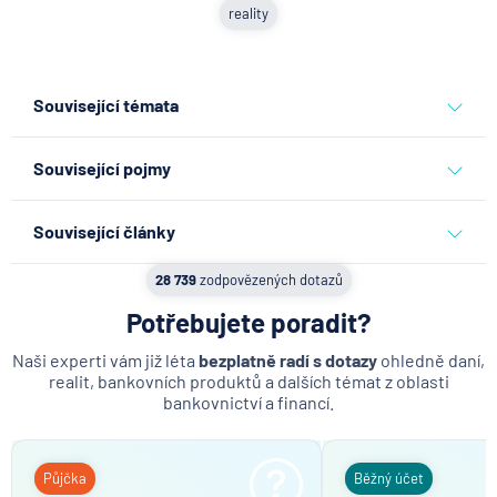
reality
Související témata
reality
Související pojmy
Prodávající
Související články
Rodinný dům
Partners Banka spouští
28 739
zodpovězených dotazů
Realitní trh
nákup a prodej bitcoinu
přímo v Partners App
Potřebujete poradit?
Majetek
Rent-to-own
Naši experti vám již léta
bezplatně radí s dotazy
ohledně daní,
6.8.2026
Daně
realit, bankovních produktů a dalších témat z oblasti
Daň z daru nemovitosti
bankovnictví a financí.
Když rozhoduje stres: nové
Služebnost
triky bankovních
podvodníků
Půjčka
Běžný účet