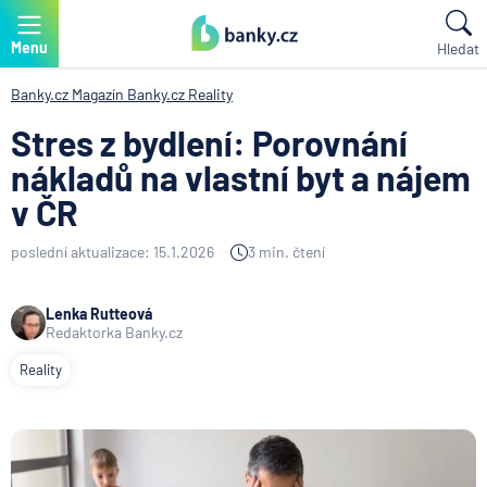
Menu
Hledat
Banky.cz
Magazín Banky.cz
Reality
Stres z bydlení: Porovnání
nákladů na vlastní byt a nájem
v ČR
poslední aktualizace: 15.1.2026
3 min. čtení
Lenka Rutteová
Redaktorka Banky.cz
Reality