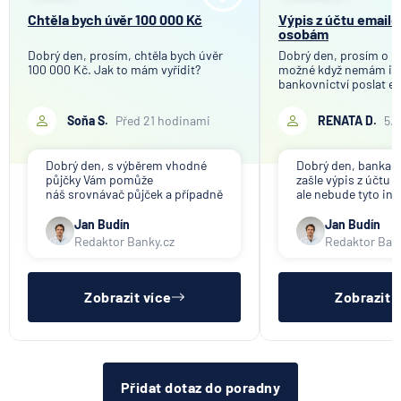
6.8.2026
Banka
Chtěla bych úvěr 100 000 Kč
Výpis z účtu email
osobám
Dobrý den, prosím, chtěla bych úvěr
Partners Banka spouští
Dobrý den, prosím o in
100 000 Kč. Jak to mám vyřídit?
možné když nemám in
termínovaný vklad 4,33 %
bankovnictví poslat e
p.a. na 6 měsíců
mého bankovního účtu
společnosti, které tot
Soňa S.
Před 21 hodinami
RENATA D.
5.
5.8.2026
Daně
účelem ověření bankov
Děkuji
Dobrý den, s výběrem vhodné
Dobrý den, banka V
Jak dnes vykládat výsledky
půjčky Vám pomůže
zašle výpis z účtu n
zátěžových testů ČNB
náš srovnávač půjček a případně
ale nebude tyto in
též srovnávač nebankovních
poskytovat třetím 
půjček. Pro získání půjčky je
společnosti). Příp
Jan Budín
Jan Budín
5.8.2026
Banka
třeba mít dostatečný příjem,
přeposlání emailu 
Redaktor Banky.cz
Redaktor Ban
nebýt ve zkušební ani výpovědní
jiným osobám či s
lhůtě, mít čistý registr dlužník a
si již budete muset 
ideálně mít pracovn
sama.
Zobrazit všechny články
Zobrazit více
Zobrazit 
Přidat dotaz do poradny