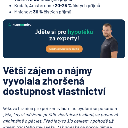
Kodaň, Amsterdam:
20-25 %
čistých příjmů
Mnichov:
30 %
čistých příjmů.
Větší zájem o nájmy
vyvolala zhoršená
dostupnost vlastnictví
Věková hranice pro pořízení vlastního bydlení se posunula.
„Věk, kdy si můžeme pořídit vlastnické bydlení, se posouvá
minimálně o pět let. Před lety to šlo celkem v pohodě už
kolem třicátého roku věku, tak dneska se posouváme k