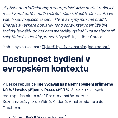
„S příchodem inflační vlny a energetické krize nárůst reálných
mezd v podstatě nestíhá nárůst nájmů. Napětí nám vzniká ve
všech souvisejících věcech, které s nájmy musíme hradit.
Energie a veškeré poplatky,
fond oprav
, který nemůže být
logicky levnější, pokud nám materiály vyskočily za poslední tři
roky řádově o desítky procent,"
vysvětluje Libor Ostatek.
Mohlo by vás zajímat:
Ti, kteří bydlí ve vlastním, jsou bohatší
Dostupnost bydlení v
evropském kontextu
V České republice
lidé vydávají na nájemní bydlení průměrně
40 % čistého příjmu,
v Praze až 50 %.
A jak je to v jiných
metropolích okolo nás? Pro srovnání šel server
SeznamZprávy.cz do Vídně, Kodaně, Amsterodamu a do
Mnichova:
Vídeň:
15-20 %
čistých příjmů