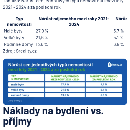
Tabulka: Nárůst cen jednotlivých typů nemovitostí mezi lety
2021 - 2024 a za poslední rok
Typ
Nárůst nájemného mezi roky 2021-
Nárůst
nemovitosti
2024
Malé byty
27,9 %
5,7 %
Velké byty
21,6 %
5,1 %
Rodinné domy
13,6 %
6,8 %
Zdroj: Sreality.cz
Náklady na bydlení vs.
příjmy