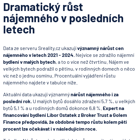
Dramatický růst
nájemného v posledních
letech
Data ze serveru Sreality.cz ukazují
významný nárůst cen
nájemného v letech 2021 - 2024.
Nejvíce se zdražilo nájemní
bydlení v malých bytech
, a to o více než čtvrtinu. Nájem ve
velkých bytech podražil o pětinu, v rodinných domech o něco
víc než o jednu osminu. Procentuální vyjádření růstu
nájemného najdete v tabulce níže.
Aktuální data ukazují významný
nárůst nájemného i za
poslední rok.
U malých bytů dosáhlo zdražení 5,7 %, u velkých
bytů 5,1 % a u rodinných domů dokonce 6,8 %.
Expert na
financování bydlení Libor Ostatek z Broker Trust a Golem
Finance předpovídá, že obdobné tempo růstu kolem pěti
procent lze očekávat i v následujícím roce.