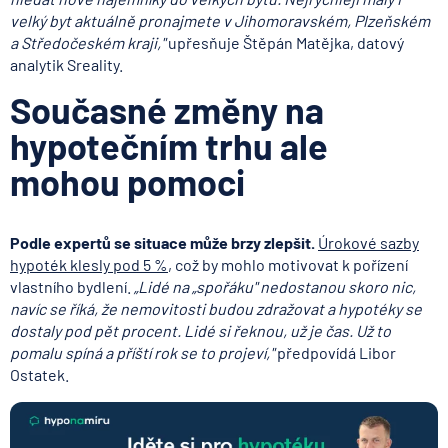
velký byt aktuálně pronajmete v Jihomoravském, Plzeňském
a Středočeském kraji,"
upřesňuje Štěpán Matějka, datový
analytik Sreality.
Současné změny na
hypotečním trhu ale
mohou pomoci
Podle expertů se situace může brzy zlepšit.
Úrokové sazby
hypoték klesly pod 5 %
, což by mohlo motivovat k pořízení
vlastního bydlení.
„Lidé na „spořáku" nedostanou skoro nic,
navíc se říká, že nemovitosti budou zdražovat a hypotéky se
dostaly pod pět procent. Lidé si řeknou, už je čas. Už to
pomalu spíná a příští rok se to projeví,"
předpovídá Libor
Ostatek.