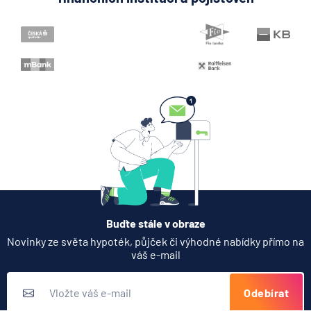
Realitní trh
Majetek
Rent-to-own
Daň z daru nemovitosti
Služebnost
Buďte stále v obraze
Novinky ze světa hypoték, půjček či výhodné nabídky přímo na
váš e-mail
Odebírat