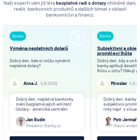
Naši experti vám již léta
bezplatně radí s dotazy
ohledně daní,
realit, bankovních produktů a dalších témat z oblasti
bankovnictví a financí.
Banka
Banka
Výměna neplatných dolarů
Subjektivní a objek
promlčecí lhůta
Dobrý den, kde si můžu vyměnit
Dobrý den, kdy a ve kt
neplatné dolary?
banky aplikují desetil
lhůtu u účtu? Děkuji z
Anna J.
5.8.2026
Miroslav
5.8.2
Dobrý den, neplatné bankovky
Dobrý den, banky ap
mění bezplatně jejich emitent
subjektivní promlče
(dolary - americká centrální
roky např. v situac
banka). V ČR nikdo tuto službu
svou činnost a vyzýv
nenabízí (ani na komerční bázi).
výběru peněz. Obje
Jan Budín
Petr Jermář
promlčecí lhůta 10 l
Redaktor Banky.cz
Hlavní analyti
aplikována plošně 
pro konec anonym
vkladních knížek.