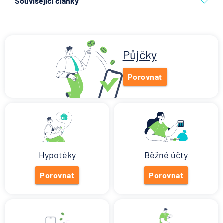
Související články
Co se děje po nahlášení
podvodu v Air Bank
7.8.2026
Běžný účet
Půjčky
Porovnat
ČNB ponechala úroky,
klíčový je ale výhled inflace
7.8.2026
Hypotéka
Hypotéky
Běžné účty
Partners Banka spouští
nákup a prodej bitcoinu
Porovnat
přímo v Partners App
Porovnat
6.8.2026
Daně