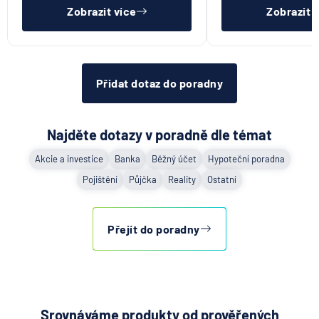
Zobrazit více
Zobrazit 
Přidat dotaz do poradny
Najděte dotazy v poradně dle témat
Akcie a investice
Banka
Běžný účet
Hypoteční poradna
Pojištění
Půjčka
Reality
Ostatní
Přejít do poradny
Srovnáváme produkty od prověřených