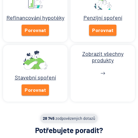
Když rozhoduje stres: nové
triky bankovních podvodníků
Refinancování hypotéky
Penzijní spoření
6.8.2026
Banka
Porovnat
Porovnat
Zobrazit všechny články
Zobrazit všechny
produkty
Stavební spoření
Porovnat
28 745
zodpovězených dotazů
Potřebujete poradit?