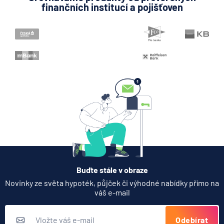
finančních institucí a pojišťoven
Buďte stále v obraze
Novinky ze světa hypoték, půjček či výhodné nabídky přímo na
váš e-mail
Odebírat