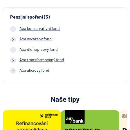
Penzijní spoření (5)
Axa konzervativní fond
Axa vyvážený fond
Axa dluhopisový fond
Axa transformovaný fond
Axa akciový fond
Naše tipy