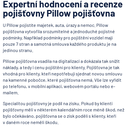
Expertní hodnocení a recenze
pojišťovny Pillow pojišťovna
U Pillow pojistíte majetek, auta, úrazy a nemoc. Pillow
pojišťovna vytvořila srozumitelné a jednoduché pojistné
podmínky. Například podmínky pro pojištění vozidel mají
pouze 7 stran a samotná smlouva každého produktu je na
jedinou stranu.
Pillow pojišťovna vsadila na digitalizaci a dokázala tak snížit
náklady, a tedy i cenu pojištění pro klienty. Pojišťovna je tak
vhodná pro klienty, kteří nepotřebují sjednat novou smlouvu
na kamenné pobočce, které pojišťovna nemá. Vše lze vyřídit
po telefonu, v mobilní aplikaci, webovém portálu nebo e-
mailem.
Specialitou pojišťovny je podíl na zisku. Pokud by klienti
pojišťovny měli v některém kalendářním roce méně škod, než
bylo očekáváno, pojišťovna se o zisk podělí s klienty, kteří
v daném roce neměli škodu.