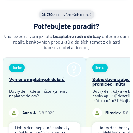
28 739
zodpovězených dotazů
Potřebujete poradit?
Naši experti vám již léta
bezplatně radí s dotazy
ohledně daní,
realit, bankovních produktů a dalších témat z oblasti
bankovnictví a financí.
Banka
Banka
Výměna neplatných dolarů
Subjektivní a objek
promlčecí lhůta
Dobrý den, kde si můžu vyměnit
Dobrý den, kdy a ve kt
neplatné dolary?
banky aplikují desetil
lhůtu u účtu? Děkuji z
Anna J.
5.8.2026
Miroslav
5.8.2
Dobrý den, neplatné bankovky
Dobrý den, banky ap
mění bezplatně jejich emitent
subjektivní promlče