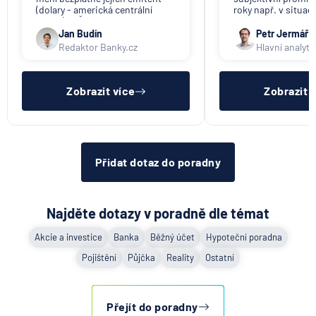
(dolary - americká centrální
roky např. v situac
banka). V ČR nikdo tuto službu
svou činnost a vyzýv
nenabízí (ani na komerční bázi).
výběru peněz. Obje
Jan Budín
Petr Jermář
promlčecí lhůta 10 l
Redaktor Banky.cz
Hlavní analyti
aplikována plošně 
pro konec anonym
vkladních knížek.
Zobrazit více
Zobrazit 
Přidat dotaz do poradny
Najděte dotazy v poradně dle témat
Akcie a investice
Banka
Běžný účet
Hypoteční poradna
Pojištění
Půjčka
Reality
Ostatní
Přejít do poradny