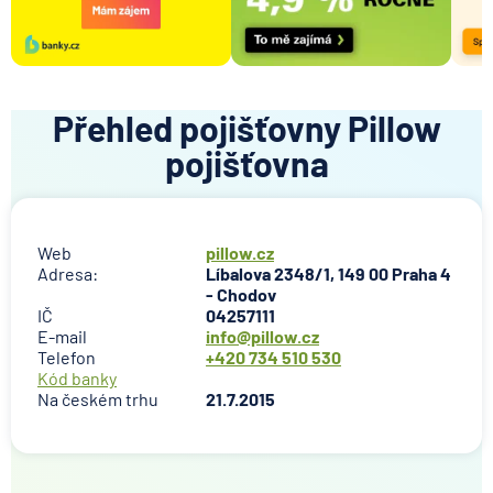
Přehled pojišťovny Pillow
pojišťovna
Web
pillow.cz
Adresa:
Líbalova 2348/1, 149 00 Praha 4
- Chodov
IČ
04257111
E-mail
info@pillow.cz
Telefon
+420 734 510 530
Kód banky
Na českém trhu
21.7.2015