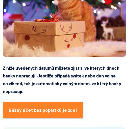
Z níže uvedených datumů můžete zjistit, ve kterých dnech
banky
nepracují. Jestliže připadá svátek nebo den volna
na víkend, tak je automaticky volným dnem, ve který banky
nepracují.
Běžný účet bez poplatků je zde!