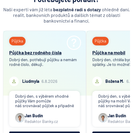
7.8.2026
Běžný účet
Loft (Loftový byt)
Naši experti vám již léta
bezplatně radí s dotazy
ohledně daní,
realit, bankovních produktů a dalších témat z oblasti
Půda zemědělská
bankovnictví a financí.
ČNB ponechala úroky,
Čekací doba
klíčový je ale výhled inflace
Bezpodílové spoluvlastnictví manželů
Půjčka
Půjčka
7.8.2026
Hypotéka
Pohledávka
Půjčka bez rodného čísla
Půjčka na mobil
Věcné břemeno
Dobrý den, potřebuji půjčku a nemám
Dobrý den, chtěla bych 
Studio
rodné číslo, děkuji.
Partners Banka spouští
splátky. Je to možné?
nákup a prodej bitcoinu
Exekutor
přímo v Partners App
Liudmyla
6.8.2026
Božena M.
6.8
6.8.2026
Daně
Dobrý den, s výběrem vhodné
Dobrý den, s výbě
půjčky Vám pomůže
půjčky na mobil V
Když rozhoduje stres: nové
náš srovnávač půjček a případně
náš srovnávač půjč
triky bankovních
též srovnávač nebankovních
též srovnávač neb
podvodníků
půjček. Pro získání půjčky je
půjček. Pro získání
Jan Budín
Jan Budín
třeba mít dostatečný příjem,
nákupu na splátky) 
Redaktor Banky.cz
Redaktor Ban
nebýt ve zkušební ani výpovědní
dostatečný příjem,
6.8.2026
Banka
lhůtě, mít čistý registr dlužník a
zkušební ani výpov