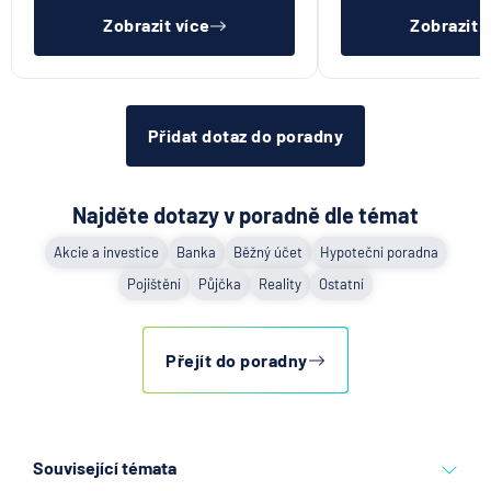
ideálně mít pracovn
mít čistý reg
Zobrazit více
Zobrazit 
Zobrazit všechny články
Přidat dotaz do poradny
Najděte dotazy v poradně dle témat
Akcie a investice
Banka
Běžný účet
Hypoteční poradna
Pojištění
Půjčka
Reality
Ostatní
Přejít do poradny
Související témata