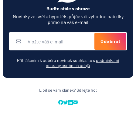
Buďte stále v obraze
Novinky ze světa hypoték, půjček či výhodné nabídky
přímo na váš e-mail
Odebírat
Přihlášením k odběru novinek souhlasíte s
podmínkami
ochrany osobních údajů
Líbil se vám článek? Sdílejte ho: