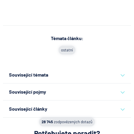
Témata článku:
ostatní
Související témata
ostatní
Související pojmy
Směnka
Související články
Finanční leasing
Co se děje po nahlášení
28 745
zodpovězených dotazů
Balkón
podvodu v Air Bank
Potřebujete poradit?
Hrubá stavba