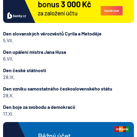
Den slovanských věrozvěstů Cyrila a Metoděje
5.VII.
Den upálení mistra Jana Husa
6.VII.
Den české státnosti
28.IX.
Den vzniku samostatného československého státu
28.X.
Den boje za svobodu a demokracii
17.XI.