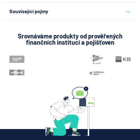
ostatní
Související pojmy
Směnka
Finanční leasing
Srovnáváme produkty od prověřených
finančních institucí a pojišťoven
Balkón
Hrubá stavba
Loft (Loftový byt)
Půda zemědělská
Čekací doba
Bezpodílové spoluvlastnictví manželů
Pohledávka
Věcné břemeno
Studio
Exekutor