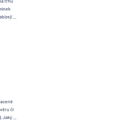
na trhu
mínek
ízejí ...
lacené
věru či
 Jaký ...