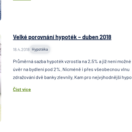
Velké porovnání hypoték – duben 2018
18.4.2018
Hypotéka
Průměrná sazba hypoték vzrostla na 2,5% a již není možné
úvěr na bydlení pod 2%. Nicméně i přes všeobecnou vlnu
zdražování dvě banky zlevnily. Kam pro nejvýhodnější hyp
Číst více