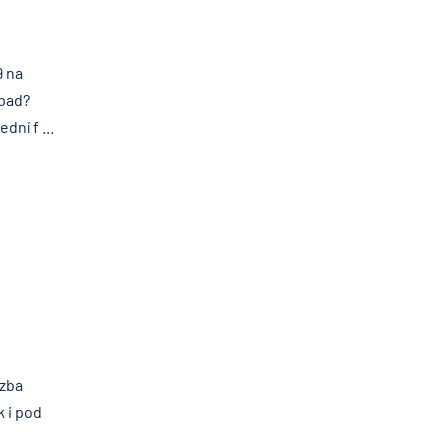
9 na
ápad?
ní f ...
azba
k i pod