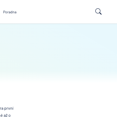
Poradna
a první
é až o