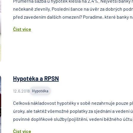
Průměrná sazba u hypoték klesla na 2,4%. Největší banky 
nečekaně zlevnily. Poslední šance na úvěr za dobrých pod
před zavedením dalších omezení? Poradíme, které banky nab
Číst více
Hypotéka a RPSN
12.6.2018
Hypotéka
Celková nákladovost hypotéky v sobě nezahrnuje pouze p
úroky, ale taktéž všemožné poplatky za sjednání a vedení ú
povinné doplňkové služby (pojištění, vedení běžného účtu).
Číst více