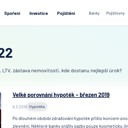
Spoření
Investice
Pojištění
Banky
Pojišťovny
 22
 LTV, zástava nemovitosti, kde dostanu nejlepší úrok?
Velké porovnání hypoték – březen 2019
6.3.2019
Hypotéka
Po dlouhém období zdražování hypoték přišlo koncem únor
zlevnění. Některé banky snížily sazby pouze kosmeticky, jin