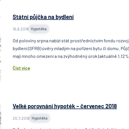
Státní půjčka na bydlení
16.8.2018
Hypotéka
Od poloviny srpna nabízí stát prostřednictvím fondu rozvo
bydlení (SFRB) úvěry mladým na pořízení bytu či domu. Půjč
mají mnoho omezení a na zvýhodněný úrok (aktuálně 1,12%) 
Číst více
Velké porovnání hypoték – červenec 2018
20.7.2018
Hypotéka