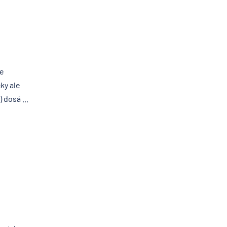
je
ky ale
dosá ...