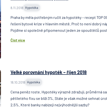
8.11.2018
Hypotéka
Praha by měla potřebným ručit za hypotéky – recept TOP 0
řešení bytové krize v hlavním městě. Proč to není dobrý n
Pojďme si společně připomenout jeden ze spouštěčů posled
Číst více
Velké porovnání hypoték – říjen 2018
18.10.2018
Hypotéka
Cena peněz roste. Hypotéky výrazně zdražují, průměrná s
pětiletého fixu se blíží 3%. Stále je však možné sehnat úro
2,5%. Které banky nabízejí nejvýhodnější sazby?