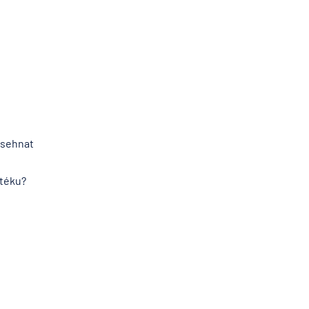
 sehnat
otéku?