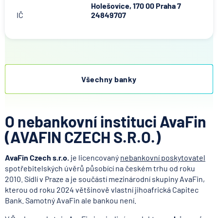
Holešovice, 170 00 Praha 7
IČ
24849707
Všechny banky
O nebankovní instituci AvaFin
(AVAFIN CZECH S.R.O.)
AvaFin Czech s.r.o.
je licencovaný
nebankovní poskytovatel
spotřebitelských úvěrů působící na českém trhu od roku
2010. Sídlí v Praze a je součástí mezinárodní skupiny AvaFin,
kterou od roku 2024 většinově vlastní jihoafrická Capitec
Bank. Samotný AvaFin ale bankou není.