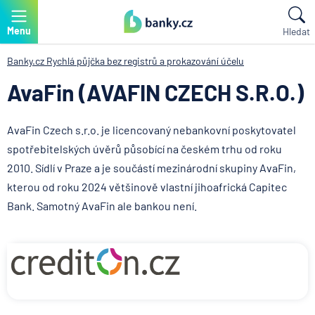
Menu
Hledat
Banky.cz
Rychlá půjčka bez registrů a prokazování účelu
AvaFin (AVAFIN CZECH S.R.O.)
AvaFin Czech s.r.o. je licencovaný nebankovní poskytovatel
spotřebitelských úvěrů působící na českém trhu od roku
2010. Sídlí v Praze a je součástí mezinárodní skupiny AvaFin,
kterou od roku 2024 většinově vlastní jihoafrická Capitec
Bank. Samotný AvaFin ale bankou není.