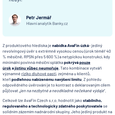
Petr Jermář
Hlavní analytik Banky.cz
Z produktového hlediska je
nabídka AvaFin úzká
– jediný
revolvingový úvěr s extrémně vysokou cenou (úrok téměř 40
% měsíčně, RPSN přes 5 600 %) a netypickou konstrukcí, kdy
minimální povinná měsíční splátka
pokrývá
pouze
úrok
a
jistinu vůbec neumořuje
. Tato kombinace vytváří
významné
riziko dluhové pasti
, zejména u klientů,
kteří
podlehnou nabízenému navýšení limitu
. Z pohledu
odpovědného úvěrování je to kontrast s deklarovaným cílem
půjčovat „
jen na nezbytné a neodkladné nečekané výdaje
".
Celkově lze AvaFin Czech s.r.o. hodnotit jako
stabilního,
regulovaného a technologicky zdatného poskytovatele
se
solidním zázemím nadnárodní skupiny. Jeho jediný produkt na