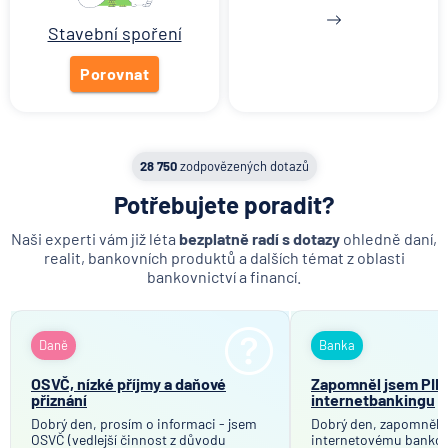
Stavební spoření
Porovnat
28 750
zodpovězených dotazů
Potřebujete poradit?
Naši experti vám již léta
bezplatně radí s dotazy
ohledně daní,
realit, bankovních produktů a dalších témat z oblasti
bankovnictví a financí.
Daně
Banka
OSVČ, nízké příjmy a daňové
Zapomněl jsem PIN
přiznání
internetbankingu
Dobrý den, prosím o informaci - jsem
Dobrý den, zapomněla 
OSVČ (vedlejší činnost z důvodu
internetovému bankov