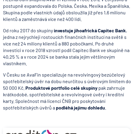
postupně expandovala do Polska, Česka, Mexika a Španělska.
Skupina podle vlastních údajů obsloužila již přes 1,6 milionu
klientů a zaměstnává více než 400 lidí.
Od roku 2017 do skupiny
investuje jihoafrická Capitec Bank
,
jedna z nejrychleji rostoucích finančních institucí na světě s
více než 24 miliony klientů a 880 pobočkami. Po druhé
investici v roce 2018 vzrostl podíl Capitec Bank ve skupině na
40,25 % a v roce 2024 se banka stala jejím většinovým
vlastníkem.
V Česku se AvaFin specializuje na revolvingový bezúčelový
spotřebitelský úvěr na dobu neurčitou s úvěrovým limitem do
50 000 Kč.
Produktové portfolio celé skupiny
pak zahrnuje
krátkodobé, spotřebitelské a revolvingové úvěry i kreditní
karty. Společnost má licenci ČNB pro poskytování
spotřebitelských úvěrů a
podléhá jejímu dohledu
.