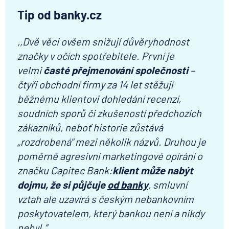
Tip od banky.cz
,,Dvě věci ovšem snižují důvěryhodnost
značky v očích spotřebitele. První je
velmi
časté přejmenování společnosti
–
čtyři obchodní firmy za 14 let stěžují
běžnému klientovi dohledání recenzí,
soudních sporů či zkušeností předchozích
zákazníků, neboť historie zůstává
„rozdrobená" mezi několik názvů. Druhou je
poměrně agresivní marketingové opírání o
značku Capitec Bank:
klient může nabýt
dojmu, že si půjčuje
od banky
, smluvní
vztah ale uzavírá s českým nebankovním
poskytovatelem, který bankou není a nikdy
nebyl.”