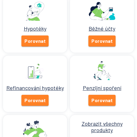
nebo okamžitá návštěva
místní policie
10.8.2026
Pojištění
Hypotéky
Běžné účty
Kdy vznikne nárok na PPM i
bez aktuálního zaměstnání
Porovnat
Porovnat
10.8.2026
Pojištění
Superdávka se znovu upraví:
co přinese říjnový přepočet
Refinancování hypotéky
Penzijní spoření
10.8.2026
Osobní a rodinné finance
Porovnat
Porovnat
Zobrazit všechny články
Zobrazit všechny
produkty