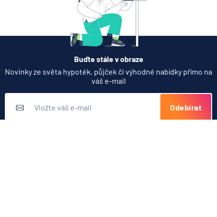
Buďte stále v obraze
Novinky ze světa hypoték, půjček či výhodné nabídky přímo na
váš e-mail
Odebírat
Přihlášením k odběru novinek souhlasíte s
podmínkami ochrany
osobních údajů
Nabídka produktů
Půjčky
Užitečné odkazy
Hypotéky