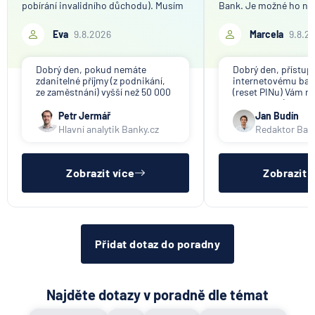
pobírání invalidního důchodu). Musím
Bank. Je možné ho ně
podávat daňové přiznání, pokud moje
vyhledat? Děkuji, Marc
roční příjmy z OSVČ nepřesáhnou 20
Eva
9.8.2026
Marcela
9.8.2
000 Kč? A jak by to bylo později v
řádném důchodu? Předem děkuji za
odpov
Dobrý den, pokud nemáte
Dobrý den, přístup 
zdanitelné příjmy (z podnikání,
internetovému ban
ze zaměstnání) vyšší než 50 000
(reset PINu) Vám na
Kč/rok, daňové přiznání
Vaše banka (UniCre
podávat nemusíte. Invalidní
Petr Jermář
Jan Budín
důchod ani jiné dávky nejsou
Hlavní analytik Banky.cz
Redaktor Ban
zdanitelným příjmem. Jako
podnikatel (OSVČ hlavní,
vedlejší) ale máte stále povin
Zobrazit více
Zobrazit 
Přidat dotaz do poradny
Najděte dotazy v poradně dle témat