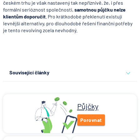
českém trhu je však nastavený tak nepříznivě, že, i přes
formální serióznost společnosti,
samotnou půjčku nelze
klientům doporučit
. Pro krátkodobé překlenutí existují
levnější alternativy, pro dlouhodobé řešení finanční potřeby
je tento revolving zcela nevhodný.
Související články
Stupně invalidity podle
nemocí: Které to jsou a co
rozhoduje o nároku v roce
2026
Půjčky
10.8.2026
Osobní a rodinné finance
Porovnat
Ztráta pasu na dovolené?
Pomůže cestovní pojištění