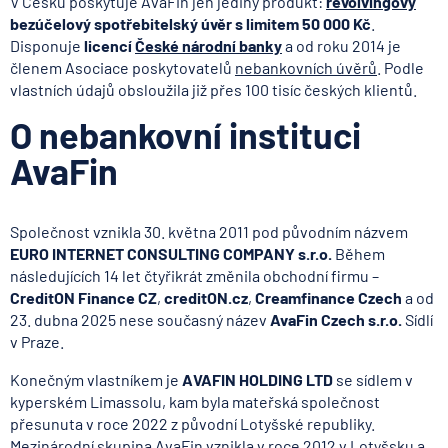
V Česku poskytuje AvaFin jen jediný produkt:
revolvingový
bezúčelový spotřebitelský úvěr s limitem 50 000 Kč
.
Disponuje
licencí
České národní banky
a od roku 2014 je
členem Asociace poskytovatelů
nebankovních úvěrů
. Podle
vlastních údajů obsloužila již přes 100 tisíc českých klientů.
O nebankovní instituci
AvaFin
Společnost vznikla 30. května 2011 pod původním názvem
EURO INTERNET CONSULTING COMPANY s.r.o.
Během
následujících 14 let čtyřikrát změnila obchodní firmu –
CreditON Finance CZ
,
creditON.cz
,
Creamfinance Czech
a od
23. dubna 2025 nese současný název
AvaFin Czech s.r.o.
Sídlí
v Praze.
Konečným vlastníkem je
AVAFIN HOLDING LTD
se sídlem v
kyperském Limassolu, kam byla mateřská společnost
přesunuta v roce 2022 z původní Lotyšské republiky.
Mezinárodní skupina AvaFin vznikla v roce 2012 v Lotyšsku a