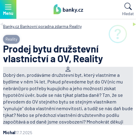
Menu
Hledat
Banky.cz
Bankovní poradna zdarma
Reality
Reality
Prodej bytu družstevní
vlastnictví a OV, Reality
Dobrý den, prodáváme družstevní byt, který vlastníme a
bydlíme v něm 14 let. Pokud převedeme byt do OV (nic mu
nebrání) pro potřeby kupujícího a jeho možnosti získat
hypotéční úvěr, bude se nás týkat platba daně? Tzn. že se
převodem do OV stejného bytu se stejným vlastníkem
"vynuluje" doba vlastnění nemovitosti, a tudíž se nás daň bude
týkat? Nebo se předchozí vlastnění družstevního podílu
započítává a od daně jsme osvobozeni? Mnohokrát děkuji
Michal
17.7.2025