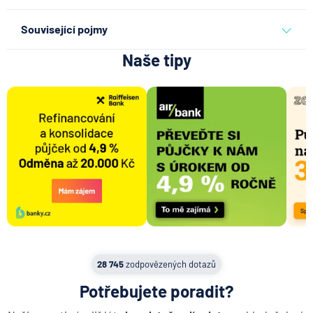
prodej bytu
Související pojmy
Naše tipy
Nabývací titul
Družstevní podíl
SVJ - Společenství vlastníků jednotek
Podlahová plocha bytu
Provize realitní kanceláři a makléři
Aukce nemovitosti
Výhradní spolupráce při prodeji
Tržní cena nemovitosti
Výměra nemovitosti
Investice do nemovitosti
28 745
zodpovězených dotazů
Garsonka
Potřebujete poradit?
Katastrální výměra