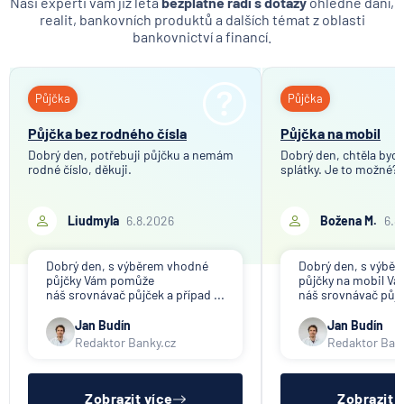
Naši experti vám již léta
bezplatně radí s dotazy
ohledně daní,
realit, bankovních produktů a dalších témat z oblasti
bankovnictví a financí.
Půjčka
Půjčka
Půjčka bez rodného čísla
Půjčka na mobil
Dobrý den, potřebuji půjčku a nemám
Dobrý den, chtěla bych 
rodné číslo, děkuji.
splátky. Je to možné?
Liudmyla
6.8.2026
Božena M.
6.8
Dobrý den, s výběrem vhodné
Dobrý den, s výbě
půjčky Vám pomůže
půjčky na mobil V
náš srovnávač půjček a případ ...
náš srovnávač půjče
Jan Budín
Jan Budín
Redaktor Banky.cz
Redaktor Ban
Zobrazit více
Zobrazit 