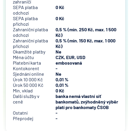
zahraničí
SEPA platba
0 Kč
odchozí
SEPA platba
0 Kč
příchozí
Zahraniční platba
0,5 % (min. 250 Kč, max. 1 500
odchozí
Kč)
Zahraniční platba
0,5 % (min. 150 Kč, max. 1 000
příchozí
Kč)
Okamžité platby
Ne
Měna účtu
CZK, EUR, USD
Platební karta
embosovaná
Kontokorent
-
Sjednání online
Ne
Úrok 10 000 Kč
0,01 %
Úrok 50 000 Kč
0,01 %
Min. vklad
0 Kč
Další služby v
banka nemá vlastní síť
ceně
bankomatů, zvýhodněný výběr
platí pro bankomaty ČSOB
Ostatní
-
Přeprodej
-