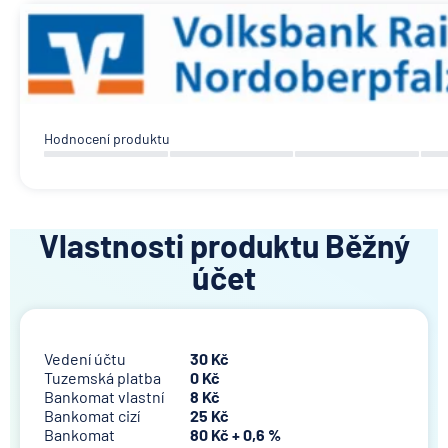
Hodnocení produktu
Vlastnosti produktu Běžný
účet
Vedení účtu
30 Kč
Tuzemská platba
0 Kč
Bankomat vlastní
8 Kč
Bankomat cizí
25 Kč
Bankomat
80 Kč + 0,6 %