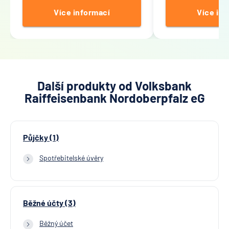
Více informací
Více inf
Další produkty od Volksbank
Raiffeisenbank Nordoberpfalz eG
Půjčky (1)
Spotřebitelské úvěry
Běžné účty (3)
Běžný účet