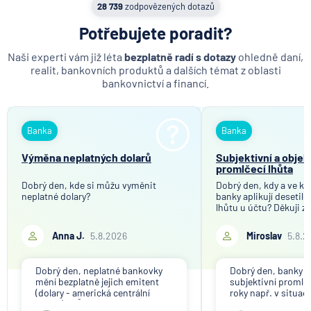
28 739
zodpovězených dotazů
Potřebujete poradit?
Naši experti vám již léta
bezplatně radí s dotazy
ohledně daní,
realit, bankovních produktů a dalších témat z oblasti
bankovnictví a financí.
Banka
Banka
Výměna neplatných dolarů
Subjektivní a objek
promlčecí lhůta
Dobrý den, kde si můžu vyměnit
Dobrý den, kdy a ve kt
neplatné dolary?
banky aplikují desetil
lhůtu u účtu? Děkuji z
Anna J.
5.8.2026
Miroslav
5.8.2
Dobrý den, neplatné bankovky
Dobrý den, banky ap
mění bezplatně jejich emitent
subjektivní promlče
(dolary - americká centrální
roky např. v situac
banka). V ČR nikdo tuto službu
svou činnost a vyzýv