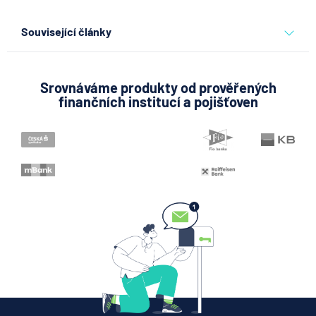
Související články
Partners Banka spouští
nákup a prodej bitcoinu
přímo v Partners App
Srovnáváme produkty od prověřených
finančních institucí a pojišťoven
6.8.2026
Daně
Když rozhoduje stres: nové
triky bankovních podvodníků
6.8.2026
Banka
Partners Banka spouští
termínovaný vklad 4,33 %
p.a. na 6 měsíců
5.8.2026
Daně