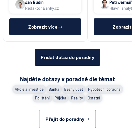
nenabízí (ani na komerční bázi).
výběru peněz. Obje
Jan Budín
Petr Jermář
promlčecí lhůta 10 l
Redaktor Banky.cz
Hlavní analyti
aplikována plošně 
pro konec anonym
vkladních knížek.
Zobrazit více
Zobrazit 
Přidat dotaz do poradny
Najděte dotazy v poradně dle témat
Akcie a investice
Banka
Běžný účet
Hypoteční poradna
Pojištění
Půjčka
Reality
Ostatní
Přejít do poradny