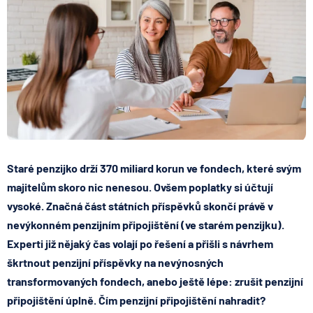
Staré penzijko drží 370 miliard korun ve fondech, které svým
majitelům skoro nic nenesou. Ovšem poplatky si účtují
vysoké. Značná část státních příspěvků skončí právě v
nevýkonném penzijním připojištění (ve starém penzijku).
Experti již nějaký čas volají po řešení a přišli s návrhem
škrtnout penzijní příspěvky na nevýnosných
transformovaných fondech, anebo ještě lépe: zrušit penzijní
připojištění úplně. Čím penzijní připojištění nahradit?