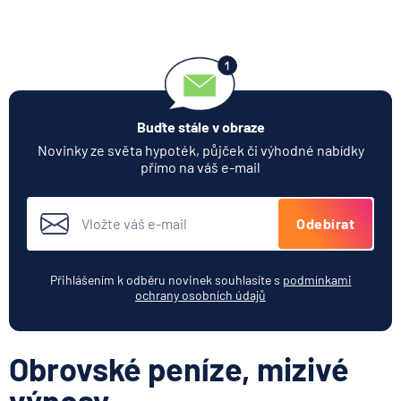
Buďte stále v obraze
Novinky ze světa hypoték, půjček či výhodné nabídky
přímo na váš e-mail
Odebírat
Přihlášením k odběru novinek souhlasíte s
podmínkami
ochrany osobních údajů
Obrovské peníze, mizivé
výnosy