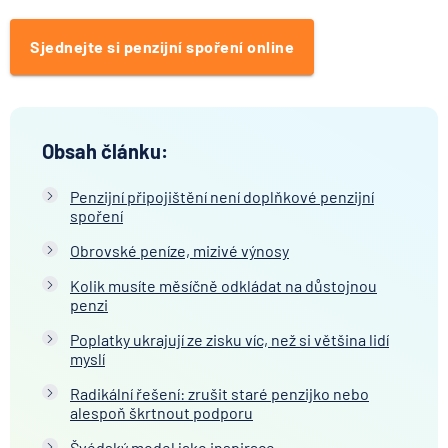
Sjednejte si penzijní spoření online
Obsah článku:
Penzijní připojištění není doplňkové penzijní
spoření
Obrovské peníze, mizivé výnosy
Kolik musíte měsíčně odkládat na důstojnou
penzi
Poplatky ukrajují ze zisku víc, než si většina lidí
myslí
Radikální řešení: zrušit staré penzijko nebo
alespoň škrtnout podporu
Švédský model jako inspirace