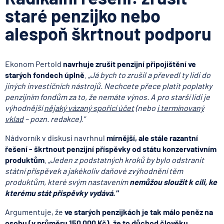
staré penzijko nebo
alespoň škrtnout podporu
Ekonom Pertold
navrhuje zrušit penzijní připojištění ve
starých fondech úplně
.
„Já bych to zrušil a převedl ty lidi do
jiných investičních nástrojů. Nechcete přece platit poplatky
penzijním fondům za to, že nemáte výnos. A pro starší lidi je
výhodnější
nějaký vázaný spořicí účet
(nebo
i termínovaný
vklad
– pozn. redakce)."
Nádvorník v diskusi navrhnul
mírnější, ale stále razantní
řešení - škrtnout penzijní příspěvky od státu konzervativním
produktům
.
„Jeden z podstatných kroků by bylo odstranit
státní příspěvek a jakékoliv daňové zvýhodnění těm
produktům, které svým nastavením
nemůžou sloužit k cíli, ke
kterému stát příspěvky vydává.
"
Argumentuje, že
ve starých penzijkách je tak málo peněz na
osobu (v průměru 150 000 Kč), že to důchod člověku