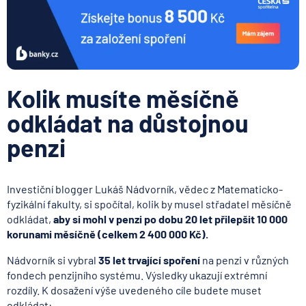
Kolik musíte měsíčně
odkládat na důstojnou
penzi
Investiční blogger Lukáš Nádvorník, vědec z Matematicko-
fyzikální fakulty, si spočítal, kolik by musel střadatel měsíčně
odkládat,
aby si mohl v penzi po dobu 20 let přilepšit 10 000
korunami měsíčně (celkem 2 400 000 Kč).
Nádvorník si vybral
35 let trvající spoření
na penzi v různých
fondech penzijního systému. Výsledky ukazují extrémní
rozdíly. K dosažení výše uvedeného cíle budete muset
odkládat: