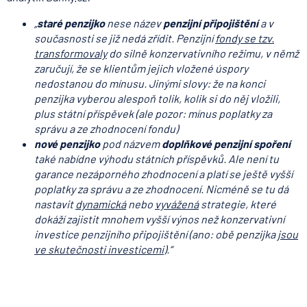
„
staré penzijko
nese název
penzijní připojištění
a v
současnosti se již nedá zřídit. Penzijní
fondy se tzv.
transformovaly
do silně konzervativního režimu, v němž
zaručují, že se klientům jejich vložené úspory
nedostanou do mínusu. Jinými slovy: že na konci
penzijka vyberou alespoň tolik, kolik si do něj vložili,
plus státní příspěvek (ale pozor: mínus poplatky za
správu a ze zhodnocení fondu)
nové penzijko
pod názvem
doplňkové penzijní spoření
také nabídne výhodu státních příspěvků. Ale není tu
garance nezáporného zhodnocení a platí se ještě vyšší
poplatky za správu a ze zhodnocení. Nicméně se tu dá
nastavit
dynamická
nebo
vyvážená
strategie, které
dokáží zajistit mnohem vyšší výnos než konzervativní
investice penzijního připojištění (ano: obě penzijka
jsou
ve skutečnosti investicemi
).“