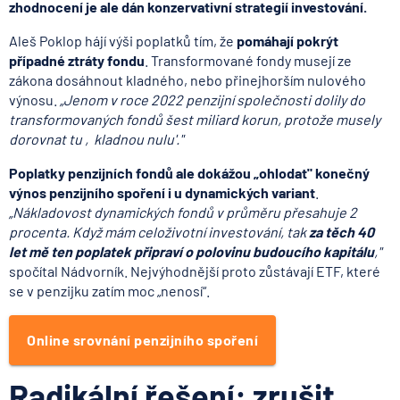
zhodnocení je ale dán konzervativní strategií investování.
Aleš Poklop hájí výši poplatků tím, že
pomáhají pokrýt
případné ztráty fondu
. Transformované fondy musejí ze
zákona dosáhnout kladného, nebo přinejhorším nulového
výnosu.
„Jenom v roce 2022 penzijní společnosti dolily do
transformovaných fondů šest miliard korun, protože musely
dorovnat tu ‚kladnou nulu'."
Poplatky penzijních fondů ale dokážou „ohlodat" konečný
výnos penzijního spoření i u dynamických variant
.
„Nákladovost dynamických fondů v průměru přesahuje 2
procenta. Když mám celoživotní investování, tak
za těch 40
let mě ten poplatek připraví o polovinu budoucího kapitálu
,"
spočítal Nádvorník. Nejvýhodnější proto zůstávají ETF, které
se v penzijku zatím moc „nenosí“.
Online srovnání penzijního spoření
Radikální řešení: zrušit