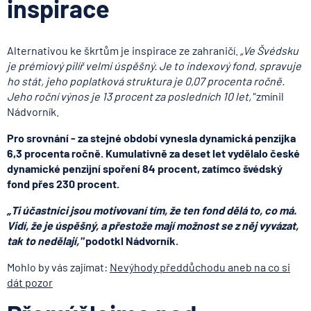
inspirace
Alternativou ke škrtům je inspirace ze zahraničí.
„Ve Švédsku
je prémiový pilíř velmi úspěšný. Je to indexový fond, spravuje
ho stát, jeho poplatková struktura je 0,07 procenta ročně.
Jeho roční výnos je 13 procent za posledních 10 let,"
zmínil
Nádvorník.
Pro srovnání - za stejné období vynesla dynamická penzijka
6,3 procenta ročně. Kumulativně za deset let vydělalo české
dynamické penzijní spoření 84 procent, zatímco švédský
fond přes 230 procent.
„
Ti účastníci jsou motivovaní tím, že ten fond dělá to, co má.
Vidí, že je úspěšný, a přestože mají možnost se z něj vyvázat,
tak to nedělají
,"
podotkl Nádvorník.
Mohlo by vás zajímat:
Nevýhody předdůchodu aneb na co si
dát pozor