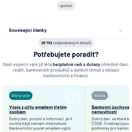
spoření
Související články
Partners Banka spouští
28 732
zodpovězených dotazů
nákup a prodej bitcoinu
přímo v Partners App
Potřebujete poradit?
Naši experti vám již léta
bezplatně radí s dotazy
ohledně daní,
6.8.2026
Daně
realit, bankovních produktů a dalších témat z oblasti
bankovnictví a financí.
Když rozhoduje stres: nové
triky bankovních
podvodníků
Běžný účet
Reality
6.8.2026
Banka
Výpis z účtu emailem třetím
Bankovní úschova p
osobám
nemovitosti
Dobrý den, prosím o informaci, je-li
Partners Banka spouští
Dobrý den, ve které ba
možné když nemám internetové
ČSOB, Creditas) jsou 
termínovaný vklad 4,33 %
bankovnictví poslat emailem výpis
podmínky pro bankovn
p.a. na 6 měsíců