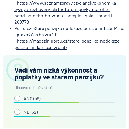
-
https://www.seznamzpravy.cz/clanek/ekonomika-
byznys-rozhovory-skrtnete-prispevky-stareho-
penzijka-nebo-ho-zruste-komplet-volaji-experti-
280779
Portu.cz: Staré penzijko nedokáže porážet inflaci. Přišel
správný čas ho zrušit?
-
https://magazin.portu.cz/stare-penzijko-nedokaze-
porazet-inflaci-cas-zrusit/
Vadí vám nízká výkonnost a
poplatky ve starém penzijku?
Hlasovalo 91 uživatelů
ANO (
59
)
NE (
32
)