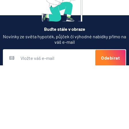
Buďte stále v obraze
Novinky ze světa hypoték, půjček či výhodné nabídky přímo na
váš e-mail
Odebírat
Přihlášením k odběru novinek souhlasíte s
podmínkami ochrany
osobních údajů
Nabídka produktů
Půjčky
Užitečné odkazy
Hypotéky