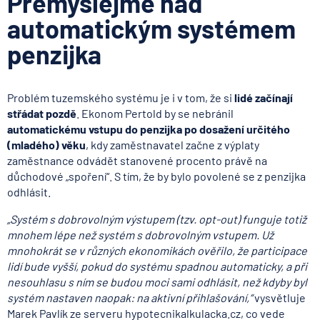
Přemýšlejme nad
automatickým systémem
penzijka
Problém tuzemského systému je i v tom, že si
lidé začínají
střádat pozdě
. Ekonom Pertold by se nebránil
automatickému vstupu do penzijka po dosažení určitého
(mladého) věku
, kdy zaměstnavatel začne z výplaty
zaměstnance odvádět stanovené procento právě na
důchodové „spoření“. S tím, že by bylo povolené se z penzijka
odhlásit.
„Systém s dobrovolným výstupem (tzv. opt-out) funguje totiž
mnohem lépe než systém s dobrovolným vstupem. Už
mnohokrát se v různých ekonomikách ověřilo, že participace
lidí bude vyšší, pokud do systému spadnou automaticky, a při
nesouhlasu s ním se budou moci sami odhlásit, než kdyby byl
systém nastaven naopak: na aktivní přihlašování,“
vysvětluje
Marek Pavlík ze serveru hypotecnikalkulacka.cz, co vede