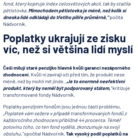
fond, který kopíruje index celosvětových akcií, tak by stačila
pětistovka.
Mimochodem pětistovka je méně, než kolik si
dneska lidé odkládají do třetího pilíře průměrně
,"
počítá
Nádvorník.
Poplatky ukrajují ze zisku
víc, než si většina lidí myslí
Češi milují staré penzijko hlavně kvůli garanci nezáporného
zhodnocení
. Kvůli ní zavírají oči před tím, že produkt nese
méně, než by mohli mít jinde.
„
Je to enormně neefektivní
produkt, který by neměl být podporovaný státem,
"
kritizuje
transformované fondy Nádvorník.
Poplatky penzijním fondům jsou jednou částí problému.
„Poplatek vám sežere v případě transformovaných fondů z
každoročního zhodnocení přibližně 44 procenta. Téměř
polovinu toho, co ten fond vydělá, zkonzumuje na svoji
obsluhu,"
spočítal Nádvorník.
Tak vysoký podíl poplatků na