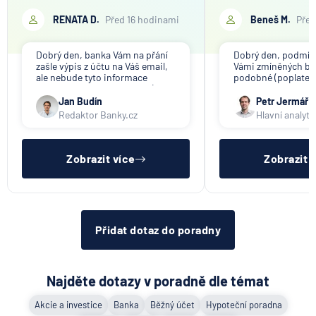
mého bankovního účtu finanční
při prodeji bytu v osob
společnosti, které toto požaduje za
Objem finanční hotov
RENATA D.
Před 16 hodinami
Beneš M.
Před
5.8.2026
Daně
účelem ověření bankovního účtu.
je mezi 9,2 a 10,0 mil. 
Děkuji
odpověď!
Dobrý den, banka Vám na přání
Dobrý den, podmín
Jak dnes vykládat výsledky
zašle výpis z účtu na Váš email,
Vámi zmíněných ba
zátěžových testů ČNB
ale nebude tyto informace
podobné (poplatek 
poskytovat třetím osobám (jiné
uschované částky),
společnosti). Případné
náš srovnávač jisto
Jan Budín
Petr Jermář
5.8.2026
Banka
přeposlání emailu s výpisem
Banky tuto službu č
Redaktor Banky.cz
Hlavní analyti
jiným osobám či společnostem
jen svým klientům 
si již budete muset zařídit
hypotéce a bývá k
sama.
sladit všec
Zobrazit všechny články
Zobrazit více
Zobrazit 
Přidat dotaz do poradny
Najděte dotazy v poradně dle témat
Akcie a investice
Banka
Běžný účet
Hypoteční poradna