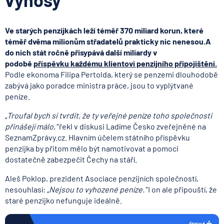
Ve starých penzijkách leží téměř 370 miliard korun, které
téměř dvěma milionům střadatelů prakticky nic nenesou.
A
do nich stát ročně přisypává další miliardy v
podobě
příspěvku každému klientovi penzijního připojištění.
Podle ekonoma Filipa Pertolda, který se penzemi dlouhodobě
zabývá jako poradce ministra práce, jsou to vyplýtvané
peníze.
„Troufal bych si tvrdit, že ty veřejné peníze toho společnosti
přinášejí málo,"
řekl v diskusi Ladíme Česko zveřejněné na
SeznamZprávy.cz. Hlavním účelem státního příspěvku
penzijka by přitom mělo být namotivovat a pomoci
dostatečně zabezpečit Čechy na stáří.
Aleš Poklop, prezident Asociace penzijních společností,
nesouhlasí:
„Nejsou to vyhozené peníze."
I on ale připouští, že
staré penzijko nefunguje ideálně.