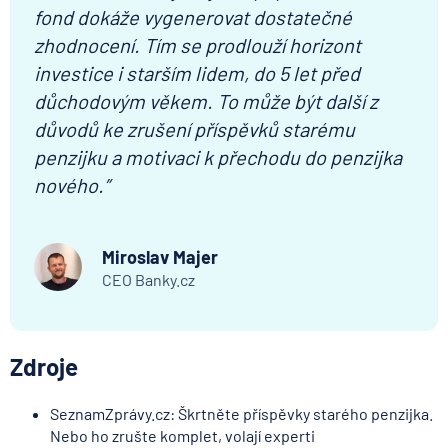
fond dokáže vygenerovat dostatečné
zhodnocení. Tím se prodlouží horizont
investice i starším lidem, do 5 let před
důchodovým věkem. To může být další z
důvodů ke zrušení příspěvků starému
penzijku a motivaci k přechodu do penzijka
nového.”
Miroslav Majer
CEO Banky.cz
Zdroje
SeznamZprávy.cz: Škrtněte příspěvky starého penzijka.
Nebo ho zrušte komplet, volají experti