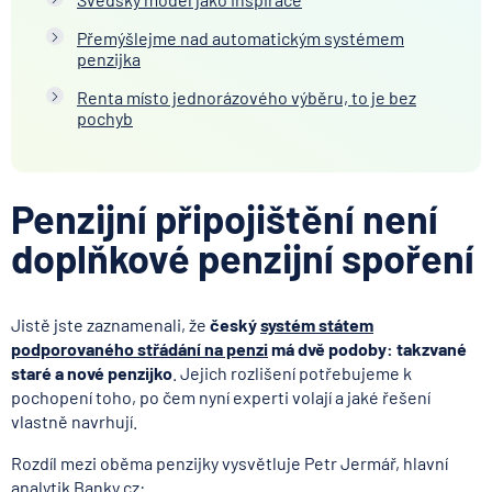
Přemýšlejme nad automatickým systémem
penzijka
Renta místo jednorázového výběru, to je bez
pochyb
Penzijní připojištění není
doplňkové penzijní spoření
Jistě jste zaznamenali, že
český
systém státem
podporovaného střádání na penzi
má dvě podoby: takzvané
staré a nové penzijko
. Jejich rozlišení potřebujeme k
pochopení toho, po čem nyní experti volají a jaké řešení
vlastně navrhují.
Rozdíl mezi oběma penzijky vysvětluje Petr Jermář, hlavní
analytik Banky.cz: