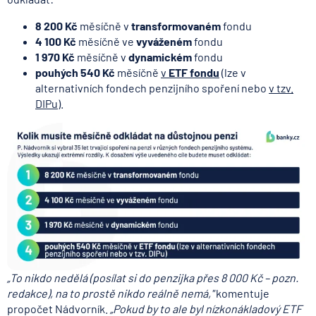
8 200 Kč
měsíčně v
transformovaném
fondu
4 100 Kč
měsíčně ve
vyváženém
fondu
1 970 Kč
měsíčně v
dynamickém
fondu
pouhých 540 Kč
měsíčně
v
ETF fondu
(lze v
alternativních fondech penzijního spoření nebo
v tzv.
DIPu
).
„To nikdo nedělá (posílat si do penzijka přes 8 000 Kč – pozn.
redakce), na to prostě nikdo reálně nemá,"
komentuje
propočet Nádvorník.
„Pokud by to ale byl nízkonákladový ETF