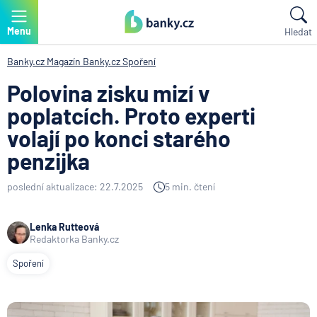
Menu
Hledat
Banky.cz
Magazín Banky.cz
Spoření
Polovina zisku mizí v
poplatcích. Proto experti
volají po konci starého
penzijka
poslední aktualizace: 22.7.2025
5 min. čtení
Lenka Rutteová
Redaktorka Banky.cz
Spoření