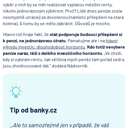
výběr z nich by se měl realizovat výplatou měsíční renty,
nikoliv jednorázovým výběrem. Proč? Lidé dnes peníze zcela
nesmyslně utrácejí za dovolenou (namísto přilepšení na stará
kolena). A tomu by se mělo zabránit. Důvodů je mnoho.
Hlavní roli hraje fakt, že
stát podporuje budoucí přilepšení si
k penzi, ne jednorázovou útratu
. Pamatujme ale i na
hlavní
výhodu investic: dlouhodobost horizontu
.
Kdo totiž nevybere
peníze naráz, těží z delšího investičního horizontu.
„Ve chvíli,
kdy si vybírám rentu, tak většina mých peněz tam pořád sedí a
jsou zhodnocované dál," dodává Nádvorník.
Tip od banky.cz
,,Ale to samozřejmě jen v případě, že váš