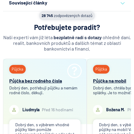
Související články
Vkladomat
Co se děje po nahlášení
28 745
zodpovězených dotazů
SEPA Platba
podvodu v Air Bank
Potřebujete poradit?
George Česká spořitelna
7.8.2026
Běžný účet
Kodex mobility klientů
Naši experti vám již léta
bezplatně radí s dotazy
ohledně daní,
realit, bankovních produktů a dalších témat z oblasti
Zpoždění splátky
bankovnictví a financí.
ČNB ponechala úroky,
Pobočka zahraniční banky
klíčový je ale výhled inflace
Zastoupení zahraniční banky
Půjčka
Půjčka
7.8.2026
Hypotéka
Bankovní licence
Půjčka bez rodného čísla
Půjčka na mobil
Bankovní notifikace
Dobrý den, potřebuji půjčku a nemám
Dobrý den, chtěla bych 
Konstantní symbol
rodné číslo, děkuji.
Partners Banka spouští
splátky. Je to možné?
nákup a prodej bitcoinu
Variabilní symbol
přímo v Partners App
Liudmyla
Před 16 hodinami
Božena M.
Pře
6.8.2026
Daně
Dobrý den, s výběrem vhodné
Dobrý den, s výbě
půjčky Vám pomůže
půjčky na mobil V
Když rozhoduje stres: nové