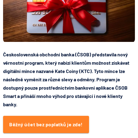
Československá obchodní banka (ČSOB) představila nový
věrnostní program, který nabízí klientům možnost získávat
digitální mince nazvané Kate Coiny (KTC). Tyto mince lze
následně vyměnit za různé slevy a odměny. Program je
dostupný pouze prostřednictvím bankovní aplikace ČSOB
Smart a přináší mnoho výhod pro stávající i nové klienty
banky.
Běžný účet bez poplatků je zde!