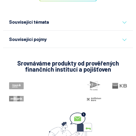
Související témata
banky
Související pojmy
Hotovost
Vkladomat
Srovnáváme produkty od prověřených
finančních institucí a pojišťoven
SEPA Platba
George Česká spořitelna
Kodex mobility klientů
Zpoždění splátky
Pobočka zahraniční banky
Zastoupení zahraniční banky
Bankovní licence