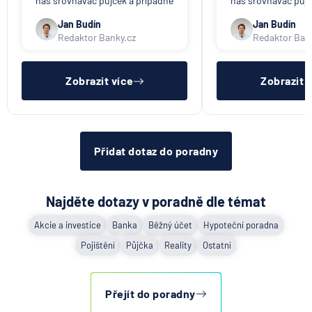
náš srovnávač půjček a případně
náš srovnávač půjč
triky bankovních
též srovnávač nebankovních
též srovnávač neb
podvodníků
půjček. Pro získání půjčky je
půjček. Pro získání
Jan Budín
Jan Budín
třeba mít dostatečný příjem,
nákupu na splátky) 
Redaktor Banky.cz
Redaktor Ban
nebýt ve zkušební ani výpovědní
dostatečný příjem,
6.8.2026
Banka
lhůtě, mít čistý registr dlužník a
zkušební ani výpov
ideálně mít pracovn
mít čistý reg
Zobrazit více
Zobrazit 
Zobrazit všechny články
Přidat dotaz do poradny
Najděte dotazy v poradně dle témat
Akcie a investice
Banka
Běžný účet
Hypoteční poradna
Pojištění
Půjčka
Reality
Ostatní
Přejít do poradny