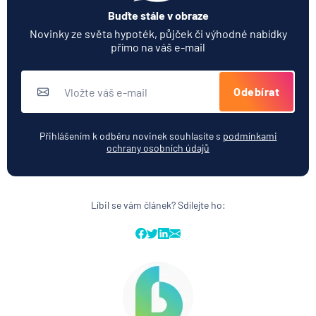
Buďte stále v obraze
Novinky ze světa hypoték, půjček či výhodné nabídky
přímo na váš e-mail
Odebírat
Přihlášením k odběru novinek souhlasíte s
podmínkami
ochrany osobních údajů
Líbil se vám článek? Sdílejte ho: