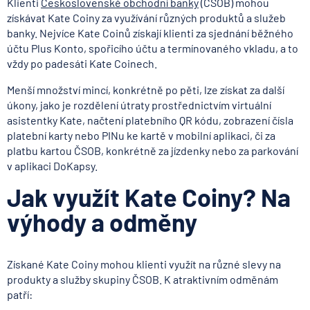
Klienti
Československé obchodní banky
(ČSOB) mohou
získávat Kate Coiny za využívání různých produktů a služeb
banky. Nejvíce Kate Coinů získají klienti za sjednání běžného
účtu Plus Konto, spořicího účtu a termínovaného vkladu, a to
vždy po padesáti Kate Coinech.
Menší množství mincí, konkrétně po pěti, lze získat za další
úkony, jako je rozdělení útraty prostřednictvím virtuální
asistentky Kate, načtení platebního QR kódu, zobrazení čísla
platební karty nebo PINu ke kartě v mobilní aplikaci, či za
platbu kartou ČSOB, konkrétně za jízdenky nebo za parkování
v aplikaci DoKapsy.
Jak využít Kate Coiny? Na
výhody a odměny
Získané Kate Coiny mohou klienti využít na různé slevy na
produkty a služby skupiny ČSOB. K atraktivním odměnám
patří: