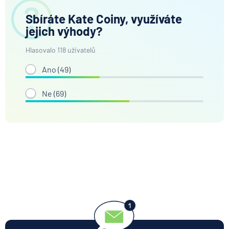
Sbíráte Kate Coiny, využíváte
jejich výhody?
Hlasovalo 118 uživatelů
Ano (
49
)
Ne (
69
)